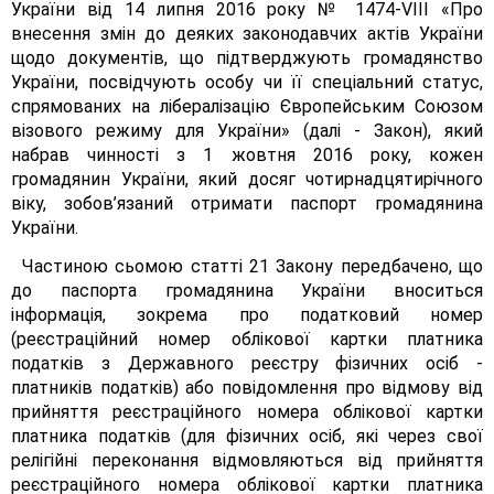
України від 14 липня 2016 року № 1474-VIII «Про
внесення змін до деяких законодавчих актів України
щодо документів, що підтверджують громадянство
України, посвідчують особу чи її спеціальний статус,
спрямованих на лібералізацію Європейським Союзом
візового режиму для України» (далі - Закон), який
набрав чинності з 1 жовтня 2016 року, кожен
громадянин України, який досяг чотирнадцятирічного
віку, зобов’язаний отримати паспорт громадянина
України.
Частиною сьомою статті 21 Закону передбачено, що
до паспорта громадянина України вноситься
інформація, зокрема про податковий номер
(реєстраційний номер облікової картки платника
податків з Державного реєстру фізичних осіб -
платників податків) або повідомлення про відмову від
прийняття реєстраційного номера облікової картки
платника податків (для фізичних осіб, які через свої
релігійні переконання відмовляються від прийняття
реєстраційного номера облікової картки платника