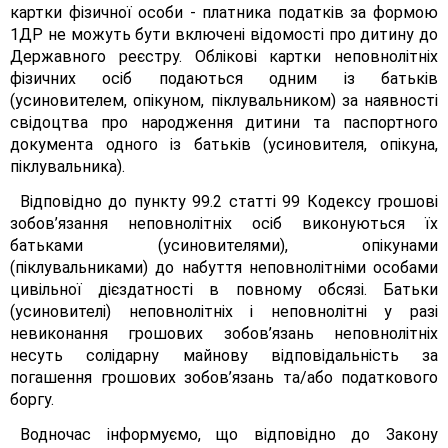
картки фізичної особи - платника податків за формою
1ДР не можуть бути включені відомості про дитину до
Державного реєстру. Облікові картки неповнолітніх
фізичних осіб подаються одним із батьків
(усиновителем, опікуном, піклувальником) за наявності
свідоцтва про народження дитини та паспортного
документа одного із батьків (усиновителя, опікуна,
піклувальника).
Відповідно до пункту 99.2 статті 99 Кодексу грошові
зобов’язання неповнолітніх осіб виконуються їх
батьками (усиновителями), опікунами
(піклувальниками) до набуття неповнолітніми особами
цивільної дієздатності в повному обсязі. Батьки
(усиновителі) неповнолітніх і неповнолітні у разі
невиконання грошових зобов’язань неповнолітніх
несуть солідарну майнову відповідальність за
погашення грошових зобов’язань та/або податкового
боргу.
Водночас інформуємо, що відповідно до Закону