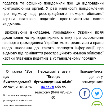
податків та офіційно повідомили про це відповідний
контролюючий орган). У разі наявності повідомлення
про відмову від реєстраційного номера облікової
картки платника податків проставляється слово
«відмова».
Враховуючи викладене, громадянин України після
досягнення чотирнадцятирічного віку при оформленні
паспорта громадянина України може реалізувати право
щодо внесення до такого паспорта інформації про
відмову від прийняття реєстраційного номера облікової
картки платника податків в установленому порядку.
© газета
"Все
Передплатіть газету
Приєднуйтесь
про
"Все про
до нас у
бухгалтерський
бухгалтерський облік"
соцмережах:
облік"
, 2018-2026
на сайті
або по
телефону (044) 495-20-
Всі права на матеріали,
60
розміщені на сайті газети
"Все про бухгалтерський