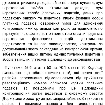
джерел отриманих доходів, об’єктів оподаткування, сум
нарахованих та/або отриманих доходів, сум
нарахованих та/або сплачених податків, даних про
податкову знижку та податкові пільги фізичної особи
платника податків, створення умов для здійснення
контролюючими органами контролю за правильністю
нарахування, своєчасністю і повнотою сплати податків,
нарахованих фінансових санкцій, дотримання
податкового та іншого законодавства, контроль за
дотриманням якого покладено на контролюючі органи,
забезпечення інших питань адміністрування податків і
зборів та інших платежів відповідно до законодавства.
Пунктами 63.6 статті 63 та 70.1 статті 70 Кодексу
визначено, що облік фізичних осіб, які через свої
релігійні переконання відмовляються від прийняття
реєстраційного номера облікової картки платника
податків та повідомили про це відповідний
контролюючий орган, ведеться в окремому реєстрі
Державного реєстру за прізвищем, ім’ям, по батькові та
серією і номером паспорта без використання