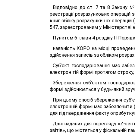
Відповідно до ст. 7 та 8 Закону 
реєстрації розрахункових операцій з
книг обліку розрахунки шх операцій 
547, зареєстрованим у Міністерстві ю
Пунктом 6 глави 4 розділу II Поря
наявність КОРО на місці проведенн
здійснення записів за обліком розра
Суб’єкт господарювання має забез
електрон тій формі протягом строку,
Збереження суб’єктом господарюва
формі здійснюється у будь-який зру
При цьому спосіб збереження суб’є
електронній формі має забезпечити (
для підтвердження факту оприбуткува
Дані наданих для перегляду «Z-зві
звітів», що містяться у фіскальній па