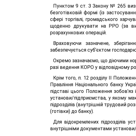
Пунктом 9 ст. З Закону № 265 визн
безготівковій формі (із застосуван
сфері торгівлі, громадського харчув
щоденно друкувати на РРО (за вик
розрахункових операцій.
Враховуючи зазначене, зберіган
забезпечується суб’єктом господарюв
Окремо зазначаємо, що діючими но
разі ведення КОРО у відповідному роз
Крім того, п. 12 розділу II Полож
Правління Національного банку Укра
підставі цього Положення зобов’яз
установи/підприємства, у якому мак
підрозділів (внутрішній трудовий ро
(готівки) до банку).
Для відокремлених підрозділів ус
внутрішніми документами установи/