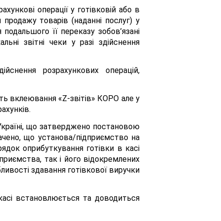
хункові операції у готівковій або в
 продажу товарів (наданні послуг) у
я подальшого її переказу зобов’язані
ьні звітні чеки у разі здійснення
дійснення розрахункових операцій,
ь вклеювання «Z-звітів» КОРО але у
ахунків.
в Україні, що затверджено постановою
начено, що установа/підприємство на
ядок оприбуткування готівки в касі
приємства, так і його відокремлених
бливості здавання готівкової виручки
 касі встановлюється та доводиться