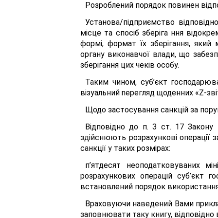
Розроблений порядок повинен відп
Установа/підприємство відповідн
місце та спосіб зберіга ння відокр
формі, формат їх зберігання, який
органу виконавчої влади, що забезп
зберігання цих чеків особу.
Таким чином, суб’єкт господарюв
візуальний nepeгляд щоденних «Z-зв
Щодо застосування санкцій за пору
Відповідно до п. З ст. 17 Закон
здійснюють розрахункові операції з
санкції у таких розмірах:
п’ятдесят неоподатковуваних мі
розрахункових операцій суб’єкт г
встановлений порядок використання 
Враховуючи наведений Вами прикла
заповнювати таку книгу, відповідно