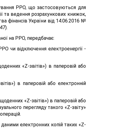
сування РРО, що застосовуються для
ції та ведення розрахункових книжок,
ва фінансів України від 14.06.2016 №
47).
ної на РРО, передбачає:
РРО чи відключення електроенергії -
оденних «Z-звітів») в паперовій або
ітів») в паперовій або електронній
оденних «Z-звітів») в паперовій або
зуального перегляду такого «Z-звіту»
операцій.
з даними електронних копій таких «Z-