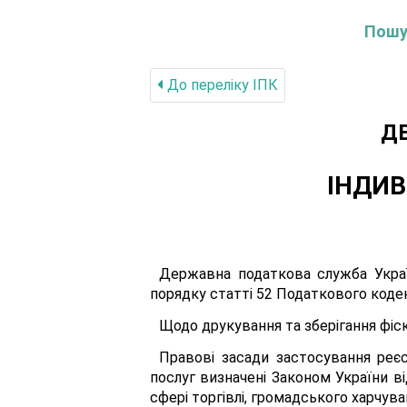
Пошук
До переліку IПК
Д
ІНДИВ
Державна податкова служба Украї
порядку статті 52 Податкового кодек
Щодо друкування та зберігання фіскал
Правові засади застосування реєс
послуг визначені Законом України в
сфері торгівлі, громадського харчуван