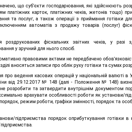
ачено, що суб’єкти господарювання, які здійснюють розра
ням платіжних карток, платіжних чеків, жетонів тощо) при
ання та послуг, а також операції з приймання готівки дл
люченням автоматів з продажу товарів (послуг) фіскал
ня роздрукованих фіскальних звітних чеків, у разі з
ання у зручний для нього спосіб.
рмативно правовими актами не передбачено обов’язковіст
ділі вносяться записи про облік руху готівки та сумах розр
ення про ведення касових операцій у національній валюті 
їни від 29.12.2017 № 148 (далі - Положення № 148) виз
 іне розробити та затвердити внутрішнім документом пор
симально врахувати особливості роботи як установи/під
зпорядок, режим роботи, графіки змінності, порядок та осо
танови/підприємства порядок оприбуткування готівки в
підприємства.