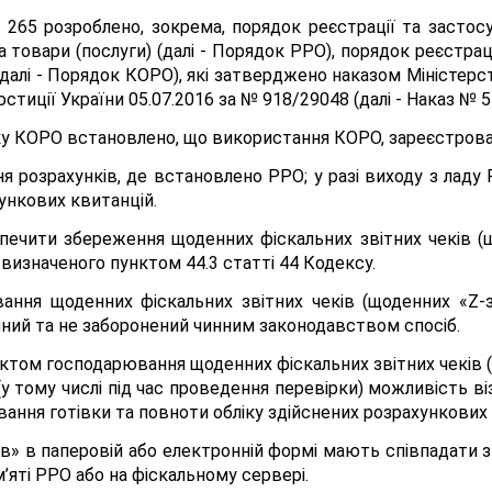
№ 265 розроблено, зокрема, порядок реєстрації та засто
а товари (послуги) (далі - Порядок РРО), порядок реєстра
(далі - Порядок КОРО), які затверджено наказом Міністерст
стиції України 05.07.2016 за № 918/29048 (далі - Наказ № 5
дку КОРО встановлено, що використання КОРО, зареєстрова
я розрахунків, де встановлено РРО; у разі виходу з ладу 
хункових квитанцій.
печити збереження щоденних фіскальних звітних чеків (щ
 визначеного пунктом 44.3 статті 44 Кодексу.
ння щоденних фіскальних звітних чеків (щоденних «Z-зв
чний та не заборонений чинним законодавством спосіб.
ктом господарювання щоденних фіскальних звітних чеків (щ
у тому числі під час проведення перевірки) можливість ві
ння готівки та повноти обліку здійснених розрахункових 
тів» в паперовій або електронній формі мають співпадати 
м’яті РРО або на фіскальному сервері.