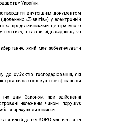
одавству України.
 затвердити внутрішнім документом
(щоденних «Z-звітів») у електронній
вітів» представниками центрального
 політику, а також відповідальну за
берігання, який має забезпечувати
 до суб’єктів господарювання, які
их органів застосовуються фінансові
і іих цим Законом, при здійсненні
єстровані належним чином, порушує
або розрахункові книжки.
єстрованій до неї КОРО має вести та