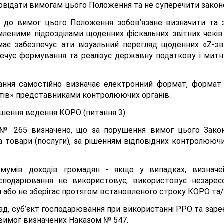
овідати вимогам цього Положення та не суперечити закон
о до вимог цього Положення зобов’язане визначити та
емленими підрозділами щоденних фіскальних звітних чеків 
 має забезпечує ати візуальний перегляд щоденних «Z-з
ечує формування та реалізує державну податкову і митну
ання самостійно визначає електронний формат, формат з
ітів» представниками контролюючих органів.
шення ведення КОРО (питання 3).
у № 265 визначено, що за порушення вимог цього Закону
а товари (послуги), за рішенням відповідних контролююч
німумів доходів громадян - якщо у випадках, визначе
осподарювання не використовує, використовує незаре
або не зберігає протягом встановленого строку КОРО та/
д, суб’єкт господарювання при використанні РРО та заре
 вимог визначених Наказом № 547.