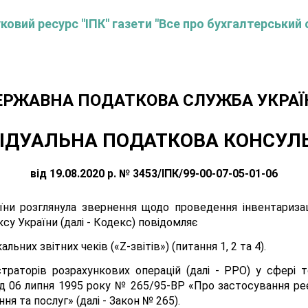
овий ресурс "ІПК" газети "Все про бухгалтерський 
ЕРЖАВНА ПОДАТКОВА СЛУЖБА УКРАЇ
ІДУАЛЬНА ПОДАТКОВА КОНСУЛ
від 19.08.2020 р. № 3453/ІПК/99-00-07-05-01-06
ни розглянула звернення щодо проведення інвентаризаці
су України (далі - Кодекс) повідомляє
ьних звітних чеків («Z-звітів») (питання 1, 2 та 4).
траторів розрахункових операцій (далі - РРО) у сфері т
ід 06 липня 1995 року № 265/95-ВР «Про застосування ре
ня та послуг» (далі - Закон № 265).