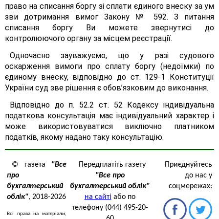
право на списання боргу зі сплати єдиного внеску за ум
зви дотримання вимог Закону № 592. З питання
списання боргу Ви можете звернутисі до
контролюючого органу за місцем реєстрації.
Одночасно зауважуємо, що у разі судового
оскарження вимоги про сплату боргу (недоїмки) по
єдиному внеску, відповідно до ст. 129-1 Конституції
України суд зве рішення є обов’язковим до виконання.
Відповідно до п. 52.2 ст. 52 Кодексу індивідуальна
податкова консультація має індивідуальний характер і
може використовуватися виключно платником
податків, якому надано таку консультацію.
© газета
"Все
Передплатіть газету
Приєднуйтесь
про
"Все про
до нас у
бухгалтерський
бухгалтерський облік"
соцмережах:
облік"
, 2018-2026
на сайті
або по
телефону (044) 495-20-
Всі права на матеріали,
60