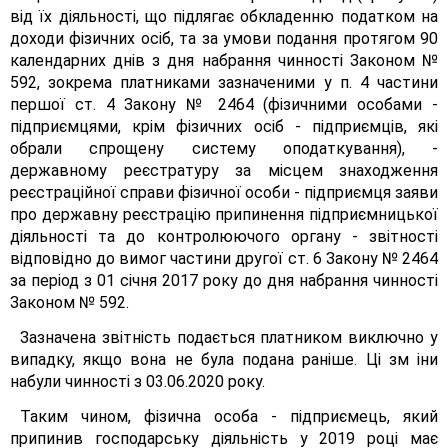
від їх діяльності, що підлягає обкладенню податком на
доходи фізичних осіб, та за умови подання протягом 90
календарних днів з дня набрання чинності Законом №
592, зокрема платниками зазначеними у п. 4 частини
першої ст. 4 Закону № 2464 (фізичними особами -
підприємцями, крім фізичних осіб - підприємців, які
обрали спрощену систему оподаткування), -
державному реєстратуру за місцем знаходження
реєстраційної справи фізичної особи - підприємця заяви
про державну реєстрацію припинення підприємницької
діяльності та до контролюючого органу - звітності
відповідно до вимог частини другої ст. 6 Закону № 2464
за період з 01 січня 2017 року до дня набрання чинності
Законом № 592.
Зазначена звітність подається платником виключно у
випадку, якщо вона не була подана раніше. Ці зм іни
набули чинності з 03.06.2020 року.
Таким чином, фізична особа - підприємець, який
припинив господарську діяльність у 2019 році має