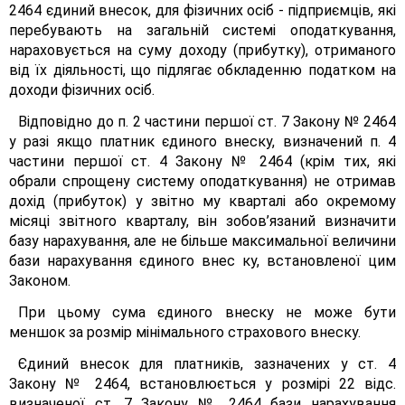
2464 єдиний внесок, для фізичних осіб - підприємців, які
перебувають на загальній системі оподаткування,
нараховується на суму доходу (прибутку), отриманого
від їх діяльності, що підлягає обкладенню податком на
доходи фізичних осіб.
Відповідно до п. 2 частини першої ст. 7 Закону № 2464
у разі якщо платник єдиного внеску, визначений п. 4
частини першої ст. 4 Закону № 2464 (крім тих, які
обрали спрощену систему оподаткування) не отримав
дохід (прибуток) у звітно му кварталі або окремому
місяці звітного кварталу, він зобов’язаний визначити
базу нарахування, але не більше максимальної величини
бази нарахування єдиного внес ку, встановленої цим
Законом.
При цьому сума єдиного внеску не може бути
меншок за розмір мінімального страхового внеску.
Єдиний внесок для платників, зазначених у ст. 4
Закону № 2464, встановлюється у розмірі 22 відс.
визначеної ст. 7 Закону № 2464 бази нарахування