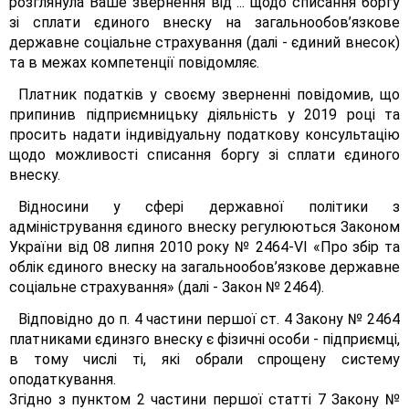
розглянула Ваше звернення від ... щодо списання боргу
зі сплати єдиного внеску на загальнообов’язкове
державне соціальне страхування (далі - єдиний внесок)
та в межах компетенції повідомляє.
Платник податків у своєму зверненні повідомив, що
припинив підприємницьку діяльність у 2019 році та
просить надати індивідуальну податкову консультацію
щодо можливості списання боргу зі сплати єдиного
внеску.
Відносини у сфері державної політики з
адміністрування єдиного внеску регулюються Законом
України від 08 липня 2010 року № 2464-VІ «Про збір та
облік єдиного внеску на загальнообов’язкове державне
соціальне страхування» (далі - Закон № 2464).
Відповідно до п. 4 частини першої ст. 4 Закону № 2464
платниками єдинзго внеску є фізичні особи - підприємці,
в тому числі ті, які обрали спрощену систему
оподаткування.
Згідно з пунктом 2 частини першої статті 7 Закону №