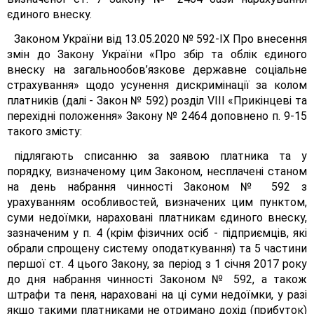
єдиного внеску.
Законом України від 13.05.2020 № 592-ІХ Про внесення
змін до Закону України «Про збір та облік єдиного
внеску на загальнообов’язкове державне соціальне
страхування» щодо усунення дискримінації за колом
платників (далі - Закон № 592) розділ VIII «Прикінцеві та
перехідні положення» Закону № 2464 доповнено п. 9-15
такого змісту:
підлягають списанню за заявою платника та у
порядку, визначеному цим Законом, несплачені станом
на день набрання чинності Законом № 592 з
урахуванням особливостей, визначених цим пунктом,
суми недоїмки, нараховані платникам єдиного внеску,
зазначеним у п. 4 (крім фізичних осіб - підприємців, які
обрали спрощену систему оподаткування) та 5 частини
першої ст. 4 цього Закону, за період з 1 січня 2017 року
до дня набрання чинності Законом № 592, а також
штрафи та пеня, нараховані на ці суми недоїмки, у разі
якщо такими платниками не отримано дохід (прибуток)