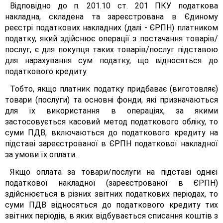
Відповідно до п. 201.10 ст. 201 ПКУ податкова
накладна, складена та зареєстрована в Єдиному
реєстрі податкових накладних (далі - ЄРПН) платником
податку, який здійснює операції з постачання товарів/
послуг, є для покупця таких товарів/послуг підставою
для нарахування сум податку, що відносяться до
податкового кредиту.
Тобто, якщо платник податку придбаває (виготовляє)
товари (послуги) та основні фонди, які призначаються
для їх використання в операціях, за якими
застосовується касовий метод податкового обліку, то
суми ПДВ, включаються до податкового кредиту на
підставі зареєстрованої в ЄРПН податкової накладної
за умови їх оплати.
Якщо оплата за товари/послуги на підставі однієї
податкової накладної (зареєстрованої в ЄРПН)
здійснюється в різних звітних податкових періодах, то
суми ПДВ відносяться до податкового кредиту тих
звітних періодів, в яких відбувається списання коштів з