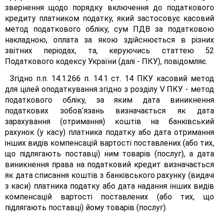
звернення щодо порядку включення до податкового
кредиту платником податку, який застосовує касовий
метод податкового обліку, сум ПДВ за податковою
накладною, оплата за якою здійснюється в різних
звітних періодах, та, керуючись статтею 52
Податкового кодексу України (далі - ПКУ), повідомляє.
Згідно п.п. 14.1.266 п. 14.1 ст. 14 ПКУ касовий метод
для цілей оподаткування згідно з розділу V ПКУ - метод
податкового обліку, за яким дата виникнення
податкових зобов’язань визначається як дата
зарахування (отримання) коштів на банківський
рахунок (у касу) платника податку або дата отримання
інших видів компенсацій вартості поставлених (або тих,
що підлягають поставці) ним товарів (послуг), а дата
виникнення права на податковий кредит визначається
як дата списання коштів з банківського рахунку (видачі
з каси) платника податку або дата надання інших видів
компенсацій вартості поставлених (або тих, що
підлягають поставці) йому товарів (послуг).