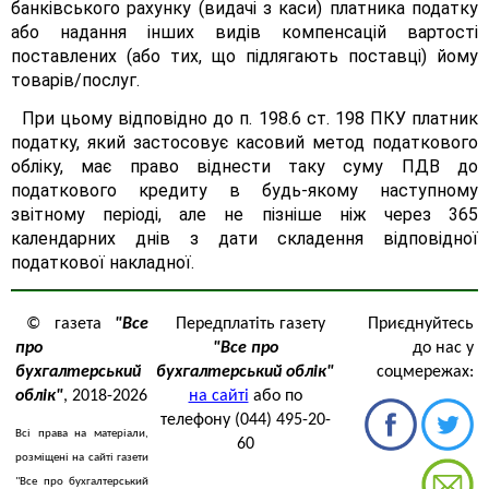
банківського рахунку (видачі з каси) платника податку
або надання інших видів компенсацій вартості
поставлених (або тих, що підлягають поставці) йому
товарів/послуг.
При цьому відповідно до п. 198.6 ст. 198 ПКУ платник
податку, який застосовує касовий метод податкового
обліку, має право віднести таку суму ПДВ до
податкового кредиту в будь-якому наступному
звітному періоді, але не пізніше ніж через 365
календарних днів з дати складення відповідної
податкової накладної.
© газета
"Все
Передплатіть газету
Приєднуйтесь
про
"Все про
до нас у
бухгалтерський
бухгалтерський облік"
соцмережах:
облік"
, 2018-2026
на сайті
або по
телефону (044) 495-20-
Всі права на матеріали,
60
розміщені на сайті газети
"Все про бухгалтерський