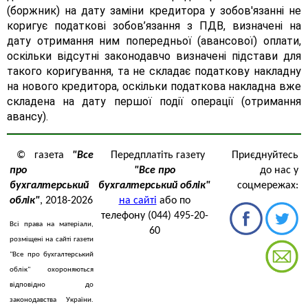
(боржник) на дату заміни кредитора у зобов'язанні не
коригує податкові зобов’язання з ПДВ, визначені на
дату отримання ним попередньої (авансової) оплати,
оскільки відсутні законодавчо визначені підстави для
такого коригування, та не складає податкову накладну
на нового кредитора, оскільки податкова накладна вже
складена на дату першої події операції (отримання
авансу).
© газета
"Все
Передплатіть газету
Приєднуйтесь
про
"Все про
до нас у
бухгалтерський
бухгалтерський облік"
соцмережах:
облік"
, 2018-2026
на сайті
або по
телефону (044) 495-20-
Всі права на матеріали,
60
розміщені на сайті газети
"Все про бухгалтерський
облік" охороняються
відповідно до
законодавства України.