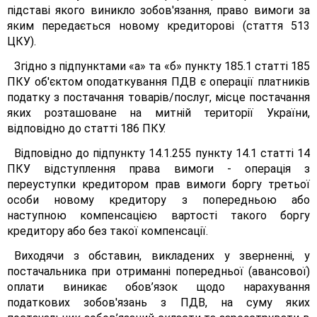
підставі якого виникло зобов'язання, право вимоги за
яким передається новому кредиторові (стаття 513
ЦКУ).
Згідно з підпунктами «а» та «б» пункту 185.1 статті 185
ПКУ об'єктом оподаткування ПДВ є операції платників
податку з постачання товарів/послуг, місце постачання
яких розташоване на митній території України,
відповідно до статті 186 ПКУ.
Відповідно до підпункту 14.1.255 пункту 14.1 статті 14
ПКУ відступлення права вимоги - операція з
переуступки кредитором прав вимоги боргу третьої
особи новому кредитору з попередньою або
наступною компенсацією вартості такого боргу
кредитору або без такої компенсації.
Виходячи з обставин, викладених у зверненні, у
постачальника при отриманні попередньої (авансової)
оплати виникає обов’язок щодо нарахування
податкових зобов'язань з ПДВ, на суму яких