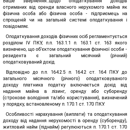
Ваше звернення...щодо оподаткування доходів
отриманих від оренди власного нерухомого майна як
фізична особа або фізична особа - підприємець на
спрощеній чи на загальній системі оподаткування і
повідомляє.
Оподаткування доходів фізичних осіб регламентується
розділом IV ПКУ, п.п. 163.1.1 п. 163.1 ст. 163 якого
визначено, що об’єктом оподаткування фізичної особи -
резидента є загальний місячний (річний)
оподатковуваний дохід.
Відповідно до п.п. 164.2.5 п. 164.2 ст. 164 ПКУ до
загального місячного (річного) оподатковуваного
доходу платника податку включається дохід від
надання майна в лізинг, оренду або суборенду
(строкове володіння та/або користування), визначений
у порядку, встановленому п. 170.1 ст. 170 ПКУ.
Особливості нарахування (виплати) та оподаткування
доходу від надання нерухомості в оренду (суборенду),
житловий найм (піднайм) регулюються п. 170.1 ст. 170