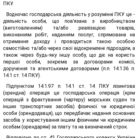
ПКУ.
Водночас господарська діяльність у розумінні ПКУ це -
діяльність особи, що пов'язана з виробництвом
(виготовленням) та/або реалізацією товарів,
виконанням робіт, наданням послуг, спрямована на
отримання доходу і проводиться такою особою
самостійно та/або через свої відокремлені підрозділи, а
також через будь-яку іншу особу, що діє на користь
першої особи, зокрема за договорами комісії,
доручення та агентськими договорами (п.п. 14.1.36 п.
14.1 ст. 14 ПКУ).
Підпунктом 14.1.97 п. 14.1 ст. 14 ПКУ лізингова
(орендна) операція це господарська операція (крім
операцій з фрахтування (чартеру) морських суден та
інших транспортних засобів) фізичної чи юридичної
особи (орендодавця), що передбачає надання основних
засобів у користування іншим фізичним чи юридичним
особам (орендарям) за плату та на визначений строк.
Відповідно до ст. 42 Господарського кодексу України