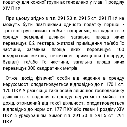
податку для кожної групи встановлено у главі 1 розділу
XIV ПКУ.
При цьому згідно з п.п. 291.5.3 п. 291.5 ст. 291 ПКУ не
можуть бути платниками єдиного податку першої -
третьої груп фізичні особи - підприємці, які надають в
оренду земельні ділянки, загальна площа яких
перевищує 0,2 гектара, житлові приміщення та/або їх
частини, загальна площа яких перевищує 100
квадратних метрів, нежитлові приміщення (споруди,
будівлі) та/або їх частини, загальна площа яких
перевищує 300 квадратних метрів.
Отже, дохід фізичної особи від надання в оренду
нерухомості оподатковується відповідно до п. 170.1 ст.
170 ПКУ. У разі якщо така особа здійснює господарську
діяльність з надання в оренду нерухомого майна, то
дохід, отриманий від такої діяльності, оподатковується
відповідно до норм ст. 177 ПКУ або глави 1 розділу XIV
ПКУ з урахуванням вимог п.п. 291.5.3 п. 291.5 ст. 291
ПКУ.