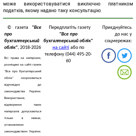
може використовуватися виключно платником
податків, якому надано таку консультацію.
© газета
"Все
Передплатіть газету
Приєднуйтесь
про
"Все про
до нас у
бухгалтерський
бухгалтерський облік"
соцмережах:
облік"
, 2018-2026
на сайті
або по
телефону (044) 495-20-
Всі права на матеріали,
60
розміщені на сайті газети
"Все про бухгалтерський
облік" охороняються
відповідно до
законодавства України.
Використання,
відтворення таких
матеріалів допускаються
тільки в межах,
установлених
законодавством України.