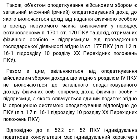
Також, об’єктом оподаткування військовим збором є
загальний місячний (річний) оподатковуваний дохід до
якого включається дохід від надання фізичною особою
в оренду нерухомого майна, визначений у порядку,
встановленому п. 170.1 ст. 170 ПКУ та дохід, отриманих
фізичною особою - підприємцем від провадження
господарської діяльності згідно із ст. 177 ПКУ (п.п. 1.2 п.
16-1 підрозділу 10 розділу XX Перехідних положень
ПКУ).
Разом з цим, звільняються від оподаткування
військовим збором доходи, що згідно з розділом IV ПКУ
не включаються до загального оподатковуваного
доходу фізичних осіб, зокрема, дохід фізичної особи -
підприємця, з якого сплачується єдиний податок згідно
із спрощеною системою оподаткування відповідно до
ПКУ (п.п. 1.7 п. 16-1 підрозділу 10 розділу XX Перехідних
положень ПКУ).
Відповідно до п. 52.2 ст. 52 ПКУ індивідуальна
податкова консультація має індивідуальний характер і