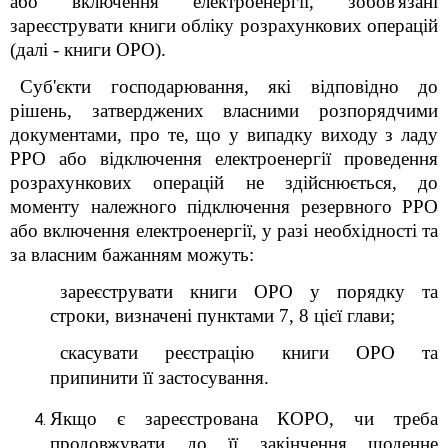
або включення електроенергії, зобов'язані
зареєструвати книги обліку розрахункових операцій
(далі - книги ОРО).
Суб'єкти господарювання, які відповідно до
рішень, затверджених власними розпорядчими
документами, про те, що у випадку виходу з ладу
РРО або відключення електроенергії проведення
розрахункових операцій не здійснюється, до
моменту належного підключення резервного РРО
або включення електроенергії, у разі необхідності та
за власним бажанням можуть:
зареєструвати книги ОРО у порядку та
строки, визначені пунктами 7, 8 цієї глави;
скасувати реєстрацію книги ОРО та
припинити її застосування.
Якщо є зареєстрована КОРО, чи треба
продовжувати до її закінчення щоденне