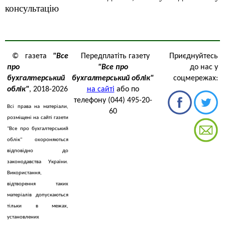
консультацію
услан Найда 27250
© газета
"Все
Передплатіть газету
Приєднуйтесь
про
"Все про
до нас у
бухгалтерський
бухгалтерський облік"
соцмережах:
облік"
, 2018-2026
на сайті
або по
телефону (044) 495-20-
Всі права на матеріали,
60
розміщені на сайті газети
"Все про бухгалтерський
облік" охороняються
відповідно до
законодавства України.
Використання,
відтворення таких
матеріалів допускаються
тільки в межах,
установлених