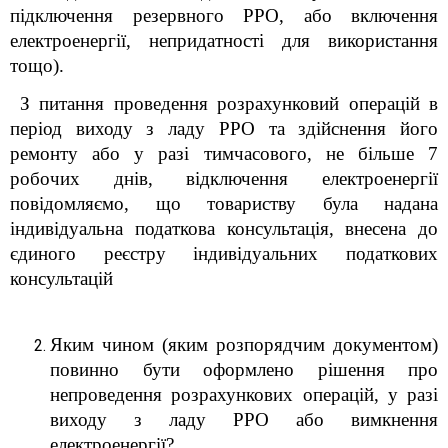
підключення резервного РРО, або включення
електроенергії, непридатності для використання
тощо).
З питання проведення розрахунковий операцій в
період виходу з ладу РРО та здійснення його
ремонту або у разі тимчасового, не більше 7
робочих днів, відключення електроенергії
повідомляємо, що товариству була надана
індивідуальна податкова консультація, внесена до
єдиного реєстру індивідуальних податкових
консультацій
28.08.2020 за
№ 3599/ІПК/99-00-07-05-01-06.
Яким чином (яким розпорядчим документом)
повинно бути оформлено рішення про
непроведення розрахункових операцій, у разі
виходу з ладу РРО або вимкнення
електроенергії?