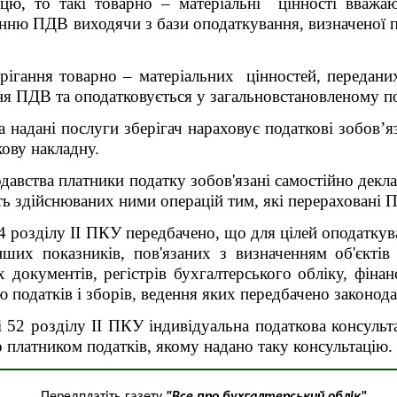
цю, то такі товарно – матеріальні цінності вважаю
нню ПДВ виходячи з бази оподаткування, визначеної п
ерігання товарно – матеріальних цінностей, переданих
ння ПДВ та оподатковується у загальновстановленому п
а надані послуги зберігач нараховує податкові зобов
кову накладну.
авства платники податку зобов'язані самостійно декла
ість здійснюваних ними операцій тим, які перераховані 
4 розділу II ПКУ передбачено, що для цілей оподаткува
інших показників, пов'язаних з визначенням об'єктів
х документів, регістрів бухгалтерського обліку, фінан
ю податків і зборів, ведення яких передбачено законод
і 52 розділу ІІ ПКУ індивідуальна податкова консульта
платником податків, якому надано таку консультацію.