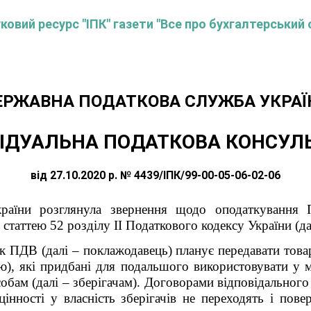
овий ресурс "ІПК" газети "Все про бухгалтерський 
ЕРЖАВНА ПОДАТКОВА СЛУЖБА УКРАЇ
ІДУАЛЬНА ПОДАТКОВА КОНСУЛ
від 27.10.2020 р. № 4439/ІПК/99-00-05-06-02-06
раїни розглянула звернення щодо оподаткування 
 статтею 52 розділу ІІ Податкового кодексу України (д
ик ПДВ (далі – поклажодавець) планує передавати товар
ю), які придбані для подальшого використовувати у м
собам (далі – зберігачам). Договорами відповідальног
цінності у власність зберігачів не переходять і по