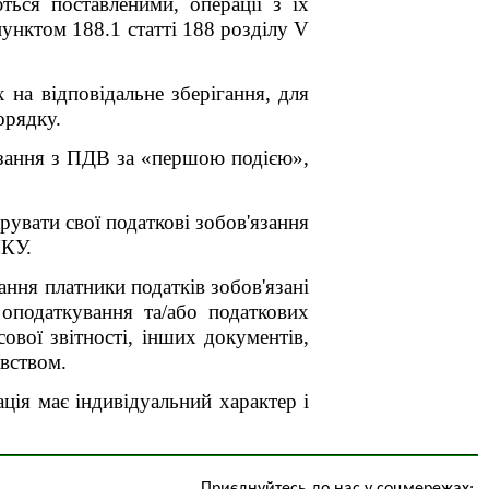
ться поставленими, операції з їх
унктом 188.1 статті 188 розділу V
 на відповідальне зберігання, для
орядку.
’язання з ПДВ за «першою подією»,
рувати свої податкові зобов'язання
ПКУ.
ння платники податків зобов'язані
 оподаткування та/або податкових
сової звітності, інших документів,
авством.
ція має індивідуальний характер і