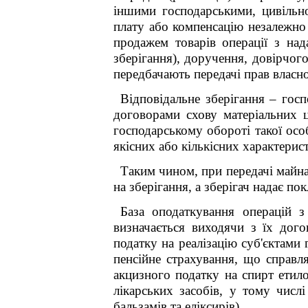
іншими господарськими, цивільно
плату або компенсацію незалежно 
продажем товарів операції з нада
зберігання), доручення, довірчог
передбачають передачі прав власнос
Відповідальне зберігання – госп
договорами схову матеріальних ц
господарському обороті такої осо
якісних або кількісних характерист
Таким чином, при передачі майна
на зберігання, а зберігач надає по
База оподаткування операцій з
визначається виходячи з їх дого
податку на реалізацію суб'єктами
пенсійне страхування, що справля
акцизного податку на спирт етил
лікарських засобів, у тому числі
бальзамів та еліксирів).