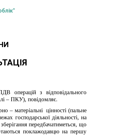
облік"
НИ
ЬТАЦІЯ
ПДВ операцій з відповідального
алі – ПКУ), повідомляє.
но – матеріальні цінності (пальне
ежах господарської діяльності, на
о зберігання передбачатиметься, що
вертаються поклажодавцю на першу