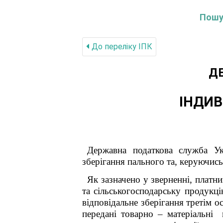
Пошук
До переліку IПК
Д
ІНДИВ
Державна податкова служба Ук
зберігання пального та, керуючись
Як зазначено у зверненні, платн
та сільськогосподарську продукці
відповідальне зберігання третім о
передані товарно – матеріальні 