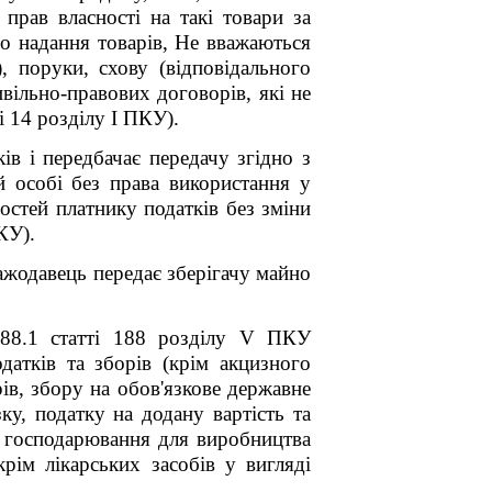
прав власності на такі товари за
го надання товарів, Не вважаються
), поруки, схову (відповідального
вільно-правових договорів, які не
і 14 розділу I ПКУ).
ів і передбачає передачу згідно з
й особі без права використання у
остей платнику податків без зміни
КУ).
ажодавець передає зберігачу майно
 188.1 статті 188 розділу V ПКУ
датків та зборів (крім акцизного
ів, збору на обов'язкове державне
ку, податку на додану вартість та
и господарювання для виробництва
крім лікарських засобів у вигляді