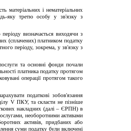
сть матеріальних і нематеріальних
дь-яку третю особу у зв'язку з
періоду визначається виходячи з
аних (сплачених) платником податку
ного періоду, зокрема, у зв'язку з
/послуги та основні фонди почали
льності платника податку протягом
ковувані операції протягом такого
арахувати податкові зобов'язання
ділу V ПКУ
, та скласти не пізніше
аткових накладних (далі – ЄРПН) в
/послугами, необоротними активами
боротних активів, придбаних або
влення суми податку були включені