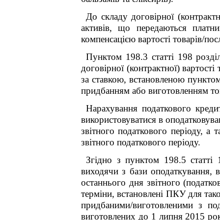
До складу договірної (контрактн
активів, що передаються платн
компенсацією вартості товарів/пос
Пунктом 198.3 статті 198 розд
договірної (контрактної) вартості
за ставкою, встановленою пунктом
придбанням або виготовленням това
Нарахування податкового кредит
використовуватися в оподатковува
звітного податкового періоду, а 
звітного податкового періоду.
Згідно з пунктом 198.5 ст
атті
1
виходячи з бази оподаткування, в
останнього дня звітного (податко
терміни, встановлені ПКУ для так
придбаними/виготовленими з под
виготовлених до 1 липня 2015 рок