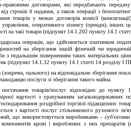
-правовими договорами, які передбачають передачу 
від строків її надання, а також операції з безоплатно
ння товарів у межах договорів комісії (консигнації
о управління, оперативного лізингу (оренди), інших ци
ті на такі товари (підпункт 14.1.202 пункту 14.1 статт
одарська операція, що здійснюється платником податк
інностей на зберігання іншій фізичній чи юридичні
би з подальшим поверненням таких матеріальних цінн
ик (підпункт 14.1.32 пункту 14.1 статті 14 розділу I П
 (зокрема, пального) на відповідальне зберігання покл
клажодавцю послуги зі зберігання такого майна.
 постачання товарів/послуг відповідно до пункту
вірної вартості з урахуванням загальнодержавних по
 господарювання роздрібної торгівлі підакцизних товар
ється з вартості послуг стільникового рухомого зв'яз
овий, що використовується виробниками – суб'єктам
 компонентів крові і вироблених з них препаратів (