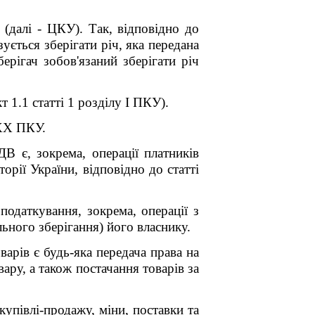
(далі - ЦКУ). Так, відповідно до
ується зберігати річ, яка передана
ерігач зобов'язаний зберігати річ
 1.1 статті 1 розділу І ПКУ).
 XX ПКУ.
В є, зокрема, операції платників
орії України, відповідно до статті
податкування, зокрема, операції з
льного зберігання) його власнику.
арів є будь-яка передача права на
ару, а також постачання товарів за
купівлі-продажу, міни, поставки та