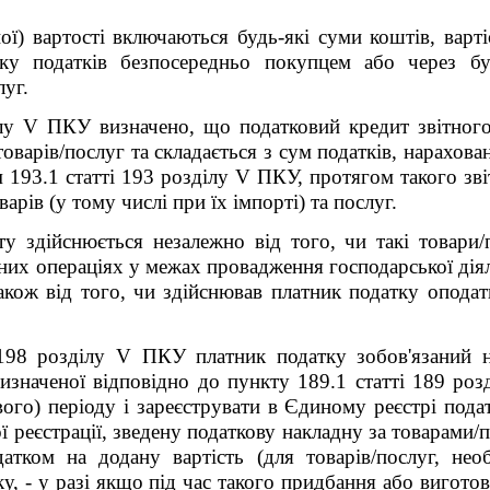
ої) вартості включаються будь-які суми коштів, варті
ику податків безпосередньо покупцем або через бу
луг.
ілу
V
ПКУ визначено, що податковий кредит звітного 
 товарів/послуг та складається з сум податків, нарахов
 193.1 статті 193 розділу
V
ПКУ, протягом такого звіт
рів (у тому числі при їх імпорті) та послуг.
у здійснюється незалежно від того, чи такі товари
них операціях у межах провадження господарської дія
також від того, чи здійснював платник податку оподат
98 розділу V ПКУ платник
податку зобов'язаний н
изначеної відповідно до пункту 189.1 статті 189
роз
вого) періоду і зареєструвати в Єдиному реєстрі под
ої реєстрації, зведену податкову накладну за товарами
атком на додану вартість (для товарів/послуг, нео
у, - у разі якщо під час такого придбання або вигото