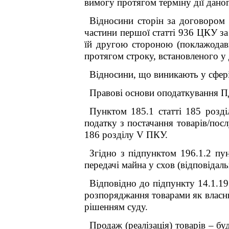
вимогу протягом терміну дії дано
Відносини сторін за договором 
частини першої статті 936 ЦКУ за 
їй другою стороною (поклажодавце
протягом строку, встановленого у 
Відносини, що виникають у сфері 
Правові основи оподаткування П
Пунктом 185.1 статті 185 розд
податку з постачання товарів/посл
186 розділу V ПКУ.
Згідно з підпунктом 196.1.2 пу
передачі майна у схов (відповідаль
Відповідно до підпункту 14.1.19
розпоряджання товарами як власник
рішенням суду.
Продаж (реалізація) товарів – бу