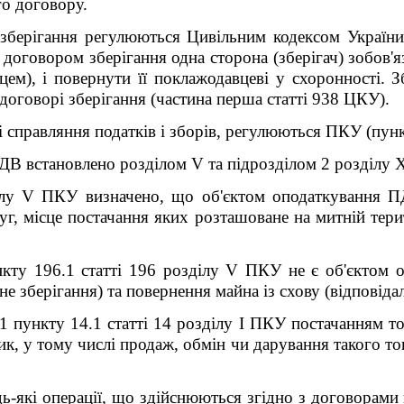
го договору.
зберігання регулюються Цивільним кодексом України 
договором зберігання одна сторона (зберігач) зобов'яз
м), і повернути її поклажодавцеві у схоронності. Зб
договорі зберігання (частина перша статті 938 ЦКУ).
справляння податків і зборів, регулюються ПКУ (пункт
ДВ встановлено розділом V та підрозділом 2 розділу
ілу V ПКУ визначено, що об'єктом оподаткування ПД
уг, місце постачання яких розташоване на митній терит
нкту 196.1 статті 196 розділу V ПКУ не є об'єктом о
не зберігання) та повернення майна із схову (відповіда
1 пункту 14.1 статті 14 розділу I ПКУ постачанням тов
, у тому числі продаж, обмін чи дарування такого тов
дь-які операції, що здійснюються згідно з договорами 