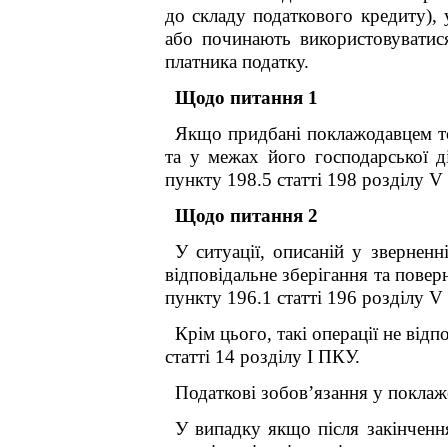
до складу податкового кредиту), 
або починають використовувати
платника податку.
Щодо питання 1
Якщо придбані поклажодавцем то
та у межах його господарської д
пункту 198.5 статті 198 розділу V
Щодо питання 2
У ситуації, описаній у звернен
відповідальне зберігання та пове
пункту 196.1 статті 196 розділу V
Крім цього, такі операції не від
статті 14 розділу I ПКУ.
Податкові зобов’язання у поклажо
У випадку якщо після закінчення