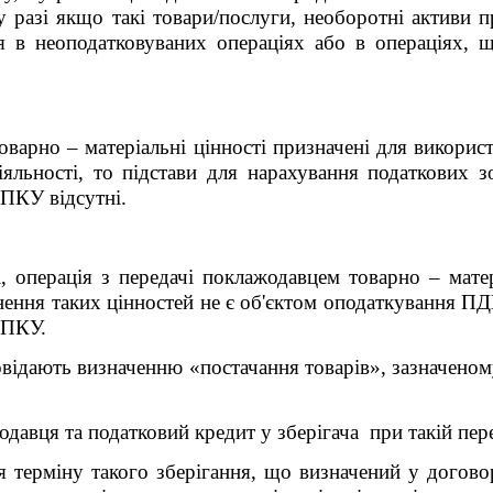
у разі якщо такі товари/послуги, необоротні активи 
ся
в неоподатковуваних операціях або в операціях, 
варно – матеріальні цінності призначені для викорис
іяльності, то підстави для нарахування податкових
 ПКУ відсутні.
ні, операція з передачі поклажодавцем товарно – мат
рнення таких цінностей не є об'єктом оподаткування ПД
 ПКУ.
повідають визначенню «постачання товарів», зазначеном
давця та податковий кредит у зберігача при такій пер
 терміну такого зберігання, що визначений у договор