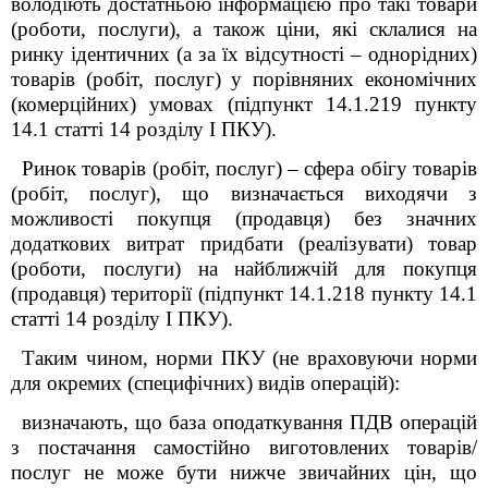
володіють достатньою інформацією про такі товари
(роботи, послуги), а також ціни, які склалися на
ринку ідентичних (а за їх відсутності – однорідних)
товарів (робіт, послуг) у порівняних економічних
(комерційних) умовах (підпункт 14.1.219 пункту
14.1 статті 14 розділу I
ПКУ
).
Ринок товарів (робіт, послуг) – сфера обігу товарів
(робіт, послуг), що визначається виходячи з
можливості покупця (продавця) без значних
додаткових витрат придбати (реалізувати) товар
(роботи, послуги) на найближчій для покупця
(продавця) території (підпункт 14.1.218 пункту 14.1
статті 14 розділу I
ПКУ
).
Таким чином
, норми
ПКУ
(не враховуючи норми
для окремих (специфічних) видів операцій):
визначають, що база оподаткування ПДВ операцій
з постачання самостійно виготовлених товарів/
послуг не може бути нижче звичайних цін, що