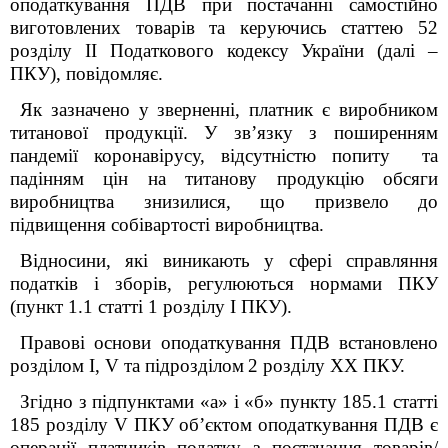
оподаткування ПДВ при постачанні самостійно
виготовлених товарів та керуючись статтею 52
розділу ІІ Податкового кодексу України (далі –
ПКУ), повідомляє.
Як зазначено у зверненні, платник є виробником
титанової продукції. У зв’язку з поширенням
пандемії коронавірусу, відсутністю попиту та
падінням цін на титанову продукцію обсяги
виробництва знизилися, що призвело до
підвищення собівартості виробництва.
Відносини, які виникають у сфері справляння
податків і зборів, регулюються нормами ПКУ
(пункт 1.1 статті 1 розділу
I
ПКУ).
Правові основи оподаткування ПДВ встановлено
розділом
І,
V та підрозділом
2 розділу XX
ПКУ
.
Згідно з підпунктами
«
а
»
і
«
б
»
пункту 185.1 статті
185 розділу V
ПКУ
об
’
єктом оподаткування ПДВ є
операції платників податку з постачання товарів/