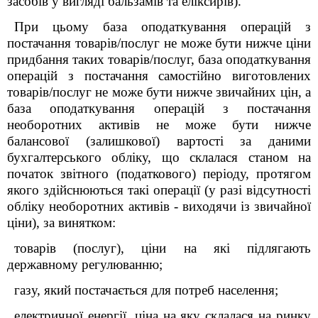
засобів у вигляді бальзамів та еліксирів).
При цьому база оподаткування операцій з
постачання товарів/послуг не може бути нижче ціни
придбання таких товарів/послуг, база оподаткування
операцій з постачання самостійно виготовлених
товарів/послуг не може бути нижче звичайних цін, а
база оподаткування операцій з постачання
необоротних активів не може бути нижче
балансової (залишкової) вартості за даними
бухгалтерського обліку, що склалася станом на
початок звітного (податкового) періоду, протягом
якого здійснюються такі операції (у разі відсутності
обліку необоротних активів - виходячи із звичайної
ціни), за винятком:
товарів (послуг), ціни на які підлягають
державному регулюванню;
газу, який постачається для потреб населення;
електричної енергії, ціна на яку склалася на ринку