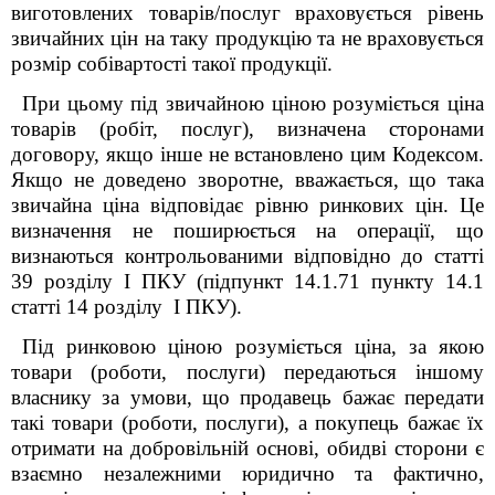
виготовлених товарів/послуг враховується рівень
звичайних цін на таку продукцію та не враховується
розмір собівартості такої продукції.
При цьому під звичайною ціною розуміється ціна
товарів (робіт, послуг), визначена сторонами
договору, якщо інше не встановлено цим Кодексом.
Якщо не доведено зворотне, вважається, що така
звичайна ціна відповідає рівню ринкових цін. Це
визначення не поширюється на операції, що
визнаються контрольованими відповідно до статті
39
розділу І ПКУ
(підпункт 14.1.71 пункту 14.1
статті 14 розділу I
ПКУ
).
Під ринковою ціною розуміється ціна, за якою
товари (роботи, послуги) передаються іншому
власнику за умови, що продавець бажає передати
такі товари (роботи, послуги), а покупець бажає їх
отримати на добровільній основі, обидві сторони є
взаємно незалежними юридично та фактично,