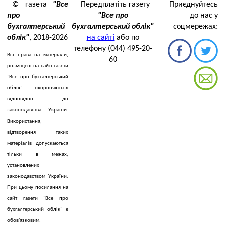
© газета
"Все
Передплатіть газету
Приєднуйтесь
про
"Все про
до нас у
бухгалтерський
бухгалтерський облік"
соцмережах:
облік"
, 2018-2026
на сайті
або по
телефону (044) 495-20-
Всі права на матеріали,
60
розміщені на сайті газети
"Все про бухгалтерський
облік" охороняються
відповідно до
законодавства України.
Використання,
відтворення таких
матеріалів допускаються
тільки в межах,
установлених
законодавством України.
При цьому посилання на
сайт газети "Все про
бухгалтерський облік" є
обов'язковим.