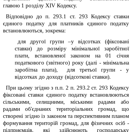
главою 1 розділу XIV Кодексу.
Відповідно до п. 293.1 ст. 293 Кодексу ставки
єдиного податку для платників єдиного податку
встановлюються, зокрема:
для другої групи –у відсотках (фіксовані
ставки) до розміру мінімальної заробітної
плати, встановленої законом на 01 січня
податкового (звітного) року (далі - мінімальна
заробітна плата),
для третьої групи - у
відсотках до доходу (відсоткові ставки).
При цьому згідно з п.п. 2 п. 293.2 ст. 293 Кодексу
фіксовані ставки єдиного податку встановлюються
сільськими, селищними, міськими радами або
радами об'єднаних територіальних громад, що
створені згідно із законом та перспективним планом
формування територій громад, для фізичних осіб -
підприємців, які здійснюють господарську