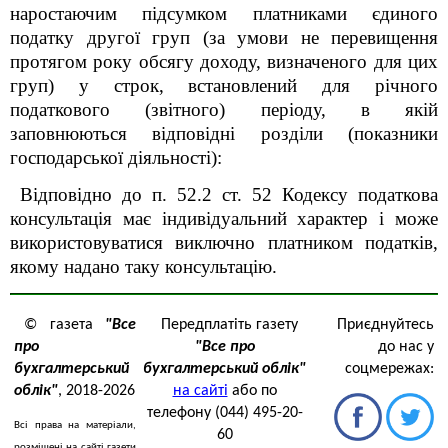
наростаючим підсумком платниками єдиного
податку другої груп (за умови не перевищення
протягом року обсягу доходу, визначеного для цих
груп) у строк, встановлений для річного
податкового (звітного) періоду, в якій
заповнюються відповідні розділи (показники
господарської діяльності):
Відповідно до п. 52.2 ст. 52 Кодексу податкова
консультація має індивідуальний характер і може
використовуватися виключно платником податків,
якому надано таку консультацію.
© газета
"Все
Передплатіть газету
Приєднуйтесь
про
"Все про
до нас у
бухгалтерський
бухгалтерський облік"
соцмережах:
облік"
, 2018-2026
на сайті
або по
телефону (044) 495-20-
Всі права на матеріали,
60
розміщені на сайті газети