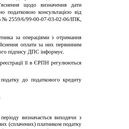
з’яснення щодо визначення дати
ою податковою консультацією від
а № 2559/6/99-00-07-03-02-06/ІПК,
тника за операціями з отримання
йснення оплати за них первинним
ного підпису ДПС інформує.
реєстрації її в ЄРПН регулюються
податку до податкового кредиту
;
 періоду визначається виходячи з
ваних (сплачених) платником податку