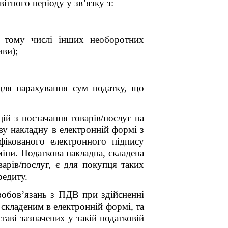
ітного періоду у зв’язку з:
у тому числі інших необоротних
иви);
 для нарахування сум податку, що
ій з постачання товарів/послуг на
ву накладну в електронній формі з
фікованого електронного підпису
іни. Податкова накладна, складена
арів/послуг, є для покупця таких
редиту.
зобов’язань з ПДВ при здійсненні
складеним в електронній формі, та
аві зазначених у такій податковій