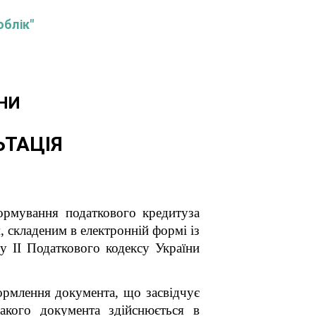
облік"
НИ
ЬТАЦІЯ
ормування податкового кредиту
за
 складеним в електронній формі із
лу II Податкового кодексу України
формлення документа, що засвідчує
акого документа здійснюється в