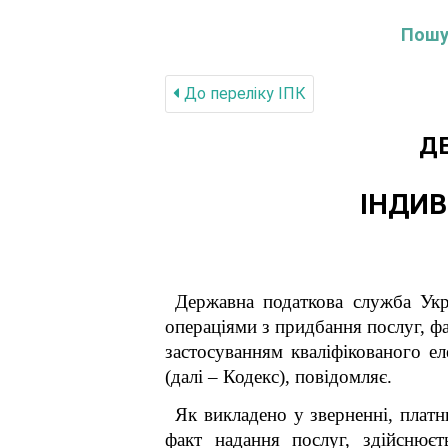
Пошук
До переліку IПК
Д
ІНДИВ
Державна податкова служба
операціями з придбання послуг, ф
застосуванням кваліфікованого ел
(далі – Кодекс), повідомляє.
Як викладено у зверненні, плат
факт надання послуг, здійснює