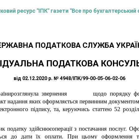
овий ресурс "ІПК" газети "Все про бухгалтерський 
ЕРЖАВНА ПОДАТКОВА СЛУЖБА УКРАЇ
ІДУАЛЬНА ПОДАТКОВА КОНСУЛ
від 02.12.2020 р. № 4948/ІПК/99-00-05-06-02-06
 Українирозглянула звернення
щодо
порядку ф
акт надання яких оформляється первинним документом,
ектронного підпису, та, керуючись статтею 52 розді
ник податку здійснюєоперації з постачання послуг. О
ться до дати їх оплати. При цьому оформлення т