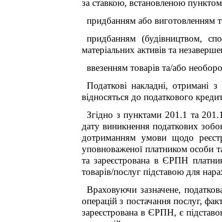
за ставкою, встановленою пунктом
придбанням або виготовленням то
придбанням (будівництвом, сп
матеріальних активів та незаверше
ввезенням товарів та/або необоро
Податкові накладні, отримані 
відносяться до податкового кредит
Згідно з пунктами 201.1 та 201.
дату виникнення податкових зобов
дотриманням умови щодо реєстра
уповноваженої платником особи та
та зареєстрована в ЄРПН платник
товарів/послуг підставою для нара
Враховуючи зазначене, податков
операцій з постачання послуг, фа
зареєстрована в ЄРПН, є підставо