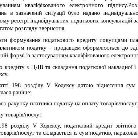
суванням кваліфікованого електронного підпису.Ро
ань в зазначеній ситуації було надано індивідуальн
ному реєстрі індивідуальних податкових консультацій з
ьтатом розгляду звернення
.
ати формування податкового кредиту покупцями пла
 платником податку – продавцем оформлюється до зді
ній формі із застосуванням кваліфікованого електрон
 кредиту з ПДВ та складання податкової накладної і 
ксу.
татті 198
розділу V
Кодексу датою віднесення сум 
улася раніше:
ого рахунку платника податку на оплату товарів/послуг
у товарів/послуг.
 198
розділу V
Кодексу, податковий кредит звітного
товарів/послуг та складається із сум податків, нарахо