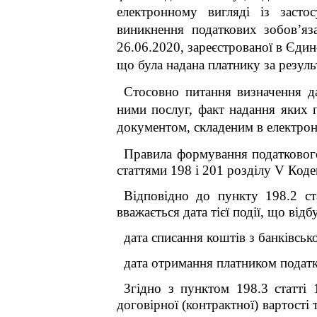
електронному вигляді із засто
виникнення податкових зобов’яз
26.06.2020, зареєстрованої в Єди
що була надана платнику за резул
Стосовно питання визначення д
ними послуг, факт надання яких
документом, складеним в електрон
Правила формування податкового
статтями 198 і 201 розділу V Коде
Відповідно до пункту 198.2 с
вважається дата тієї події, що відб
дата списання коштів з банківськ
дата отримання платником податк
Згідно з пунктом 198.3 статті
договірної (контрактної) вартості 