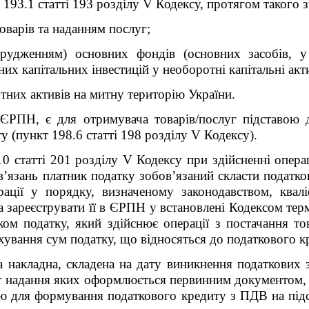
 193.1 статті 193
розділу V
Кодексу, протягом такого зв
варів та наданням послуг;
орудженням) основних фондів (основних засобів, 
них капітальних інвестицій у необоротні капітальні акт
тних активів на митну територію України.
з ЄРПН, є для отримувача товарів/послуг підставою
у (пункт 198.6 статті 198
розділу V
Кодексу).
10 статті 201 розділу V Кодексу при здійсненні операц
’язань платник податку зобов’язаний скласти податко
ції у порядку, визначеному законодавством, квалі
 зареєструвати її в ЄРПН у встановлені Кодексом терм
ом податку, який здійснює операції з постачання тов
хування сум податку, що відносяться до податкового к
а накладна, складена на дату виникнення податкових 
кт надання яких оформлюється первинним документом, 
ю для формування податкового кредиту з ПДВ на підст