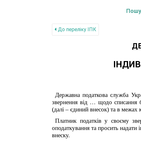
Пошук
До переліку IПК
Д
ІНДИВ
Державна податкова служба Укра
звернення від … щодо списання б
(далі – єдиний внесок) та в межах 
Платник податків у своєму зве
оподаткування та просить надати 
внеску.