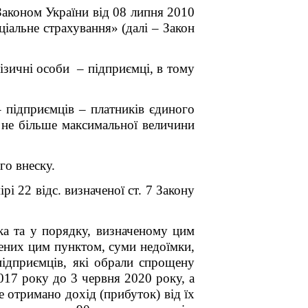
Законом України від 08 липня 2010
іальне страхування» (далі – Закон
ізичні особи – підприємці, в тому
– підприємців – платників єдиного
 не більше максимальної величини
го внеску.
і 22 відс. визначеної ст. 7 Закону
а та у порядку, визначеному цим
чених цим пунктом, суми недоїмки,
підприємців, які обрали спрощену
2017 року до 3 червня 2020 року, а
е отримано дохід (прибуток) від їх