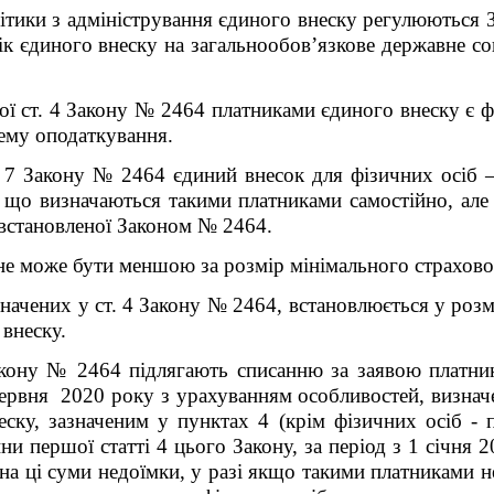
ітики з адміністрування єдиного внеску регулюються 
к єдиного внеску на загальнообов’язкове державне соц
ої ст. 4 Закону № 2464 платниками єдиного внеску є ф
тему оподаткування.
т. 7 Закону № 2464
єдиний внесок
для
фізичних осіб 
, що визначаються такими платниками самостійно, але
 встановленої Законом № 2464.
е може бути меншою за розмір мінімального страхово
начених у ст. 4 Закону № 2464, встановлюється у розмір
внеску.
кону № 2464 підлягають списанню за заявою платник
червня 2020 року з урахуванням особливостей, визна
еску, зазначеним у пунктах 4 (крім фізичних осіб - 
ни першої статті 4 цього Закону, за період з 1 січня 
на ці суми недоїмки, у разі якщо такими платниками н