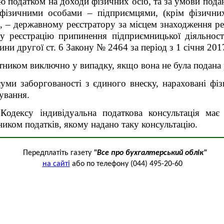
ню податком на доходи фізичних осіб, та за умови под
ізичними особами – підприємцями, (крім фізичних
 – державному реєстратору за місцем знаходження ре
у реєстрацію припинення підприємницької діяльнос
тини другої ст. 6 Закону № 2464 за період з 1 січня 20
атником виключно у випадку, якщо вона не була подана
уми заборгованості з єдиного внеску, нараховані фі
ування.
Кодексу індивідуальна податкова консультація має
иком податків, якому надано таку консультацію.
Передплатіть газету
"Все про бухгалтерський облік"
на сайті
або по телефону (044) 495-20-60