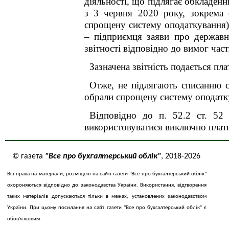
діяльності, що підлягає обкладен
з 3 червня 2020 року
, зокрема
ф
спрощену систему оподаткування),
– підприємця заяви про державн
звітності відповідно до вимог час
Зазначена звітність подається пл
Отже, не підлягають списанню с
обрали спрощену систему оподатк
Відповідно до п. 52.2 ст. 52 
використовуватися виключно платн
© газета
"Все про бухгалтерський облік"
, 2018-2026
Всі права на матеріали, розміщені на сайті газети "Все про бухгалтерський облік"
охороняються відповідно до законодавства України. Використання, відтворення
таких матеріалів допускаються тільки в межах, установлених законодавством
України. При цьому посилання на сайт газети "Все про бухгалтерський облік" є
обов'язковим.