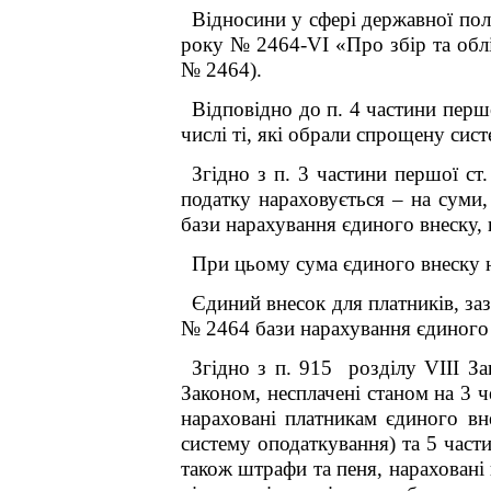
Відносини у сфері державної пол
року № 2464-
VI
«Про збір та облі
№ 2464).
Відповідно до п. 4 частини перш
числі ті, які обрали спрощену сис
Згідно з п. 3 частини першої с
податку
нараховується – на суми
бази нарахування єдиного внеску,
При цьому сума єдиного внеску н
Єдиний внесок для платників, заз
№ 2464 бази нарахування єдиного 
Згідно з п. 9
15
розділу VIII За
Законом, несплачені станом на 3 
нараховані платникам єдиного вн
систему оподаткування) та 5 части
також штрафи та пеня, нараховані 