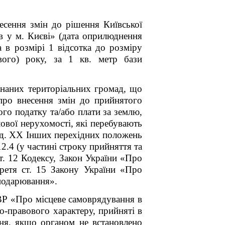
есення змін до рішення Київської
в у м. Києві» (дата оприлюднення
а в розмірі 1 відсотка до розміру
ового) року, за 1 кв. метр бази
днаних територіальних громад, що
про внесення змін до прийнятого
го податку та/або плати за землю,
лової нерухомості, які перебувають
зд. XX Інших перехідних положень
. 12.4 (у частині строку прийняття та
т. 12 Кодексу, Закон України «Про
третя ст. 15 Закону України «Про
подарювання».
-ВР «Про місцеве самоврядування в
о-правового характеру, прийняті в
ня, якщо органом не встановлено