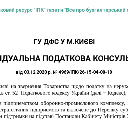
овий ресурс "ІПК" газети "Все про бухгалтерський 
ГУ ДФС У М.КИЄВI
ІДУАЛЬНА ПОДАТКОВА КОНСУЛ
від 03.12.2020 р. № 4969/ІПК/26-15-04-08-18
єві на звернення Товариства щодо податку на нерухо
сь ст. 52 Податкового кодексу України (далі − К
одекс),
є підприємством оборонно-промислового комплексу, 
 стратегічних підприємств та включене до Переліку суб
 підтримки на підставі Постанови Кабінету Міністрів 