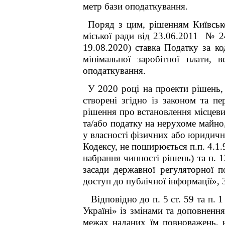
метр бази оподаткування.
Поряд з цим, рішенням Київськ
міської ради від 23.06.2011 № 2
19.08.2020) ставка Податку за ко
мінімальної заробітної плати, 
оподаткування.
У 2020 році на проекти рішень,
створені згідно із законом та 
рішення про встановлення місцеви
та/або податку на нерухоме майно,
у власності фізичних або юридични
Кодексу, не поширюється п.п. 4.1.9 п
набрання чинності рішень) та п. 
засади державної регуляторної п
доступ до публічної інформації»,
Відповідно до п. 5 ст. 59 та п.
Україні» із змінами та доповненн
межах наданих їм повноважень, 