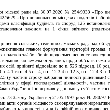
ої міської ради від 30.07.2020 № 254/9333 «Про вн
42/5629 «Про встановлення місцевих податків і зборі
дами класифікації будівель та споруд 125 встановлен
встановленої законом на 1 січня звітного (податк
 рішення сільських, селищних, міських рад, рад об’є
перспективним планом формування територій громад, 
х податків та/або зборів щодо зменшення ставок єдино
 відмінне від земельної ділянки, щодо об’єктів нежит
х осіб, прийняті відповідно до п. 52
6
підрозд. 10 ро
. 4.1 та п. 4.5 ст. 4, п.п. 12.3.4 п. 12.3, п.п. 12.4.3 п
12.5 (у частині строку набрання чинності рішеннями) с
олітики у сфері господарської діяльності», частина 
 Закон України «Про державну допомогу суб’єктам гос
 1 ст. 73 Закону України від 21.05.1997 року № 280/97
ями акти органів місцевого самоврядування нормативн
набирають чинності з дня їх офіційного оприлюднен