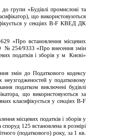
і до групи «Будівлі промислові та
ласифікатор), що використовуються
сифікується у секціях B-F КВЕД ДК
5629 «Про встановлення місцевих
020 № 254/9333 «Про внесення змін
евих податків і зборів у м Києві»
ння змін до Податкового кодексу
их неузгодженостей у податковому
ування податком виключені будівлі
фікатора, що використовуються за
яких класифікується у секціях B-F
ення місцевих податків і зборів у
а споруд 125 встановлена в розмірі
ітного (податкового) року, за 1 кв.