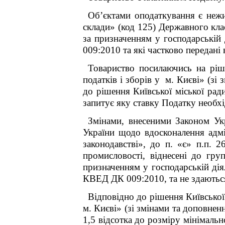
Об’єктами оподаткування є нежи
склади» (код 125) Державного кла
за призначенням у господарській 
009:2010 та які частково передані 
Товариство посилаючись на ріш
податків і зборів у м. Києві» (з
до рішення Київської міської рад
запитує яку ставку Податку необхі
Змінами, внесеними Законом Ук
України щодо вдосконалення адмі
законодавстві», до п. «є» п.п. 2
промисловості, віднесені до гру
призначенням у господарській дія
КВЕД ДК 009:2010, та не здаються 
Відповідно до рішення Київської
м. Києві» (зі змінами та доповнен
1,5 відсотка до розміру мінімально