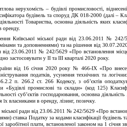
тлова нерухомість – будівлі промисловості, віднесен
сифікатора будівель та споруд ДК 018-2000 (далі – К
діяльності Товариства, основна діяльність яких кла
в оренду.
ення Київської міської ради від 23.06.2011 № 242/
і змінами та доповненнями) та на рішення від 30.07.2
и від 23.06.2011 № 242/5629 «Про встановлення місц
дно застосовувати у ІІ та ІІІ кварталі 2020 року.
раїни від 16 січня 2020 року № 466-ІХ «Про внесе
ністрування податків, усунення технічних та логічн
66.2.2 п. 266.2 ст. 266 Кодексу, з об’єктів оподатк
пи «Будівлі промислові та склади» (код 125) Класи
льності суб’єктів господарювання, основна діяльність 
їх власниками в оренду, лізинг, позичку.
 міської ради від 23.06.2011 № 242/5629 «Про встановл
нями) ставка Податку за кодами класифікації будівель т
ї заробітної плати, встановленої законом на 1 січня зв