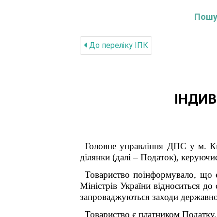
Пошук
До переліку IПК
ІНДИВ
Головне управління ДПС у м. Ки
ділянки (далі – Податок), керуючи
Товариство поінформувало, що 
Міністрів України відноситься до
запроваджуються заходи державної
Товариство є платником Податку.