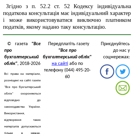
Згідно з п. 52.2 ст. 52 Кодексу індивідуальна
податкова консультація має індивідуальний характер
і може використовуватися виключно платником
податків, якому надано таку консультацію.
© газета
"Все
Передплатіть газету
Приєднуйтесь
про
"Все про
до нас у
бухгалтерський
бухгалтерський облік"
соцмережах:
облік"
, 2018-2026
на сайті
або по
телефону (044) 495-20-
Всі права на матеріали,
60
розміщені на сайті газети
"Все про бухгалтерський
облік" охороняються
відповідно до
законодавства України.
Використання,
відтворення таких
матеріалів допускаються
тільки в межах,