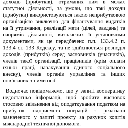
доходів (прибутків), отриманих ним в межах
статутної діяльності, за умови, що такі доходи
(прибутки) використовуються такою неприбутковою
організацією виключно для фінансування видатків
на її утримання, реалізації мети (цілей, завдань) та
напрямів діяльності, визначених її установчими
документами, як це передбачено п.п. 133.4.2 п.
133.4 ст. 133 Кодексу, та не здійснюється розподіл
доходів (прибутків) серед засновників (учасників
),
членів такої організації, працівників (крім оплати
їхньої праці, нарахування єдиного соціального
внеску), членів органів управління та інших
пов’язаних з ними осіб.
Водночас повідомляємо, що у запиті кооперативу
недостатньо інформації, щоб зробити висновок
стосовно звільнення від оподаткування податком на
прибуток підприємств операцій з реалізації
зазначеного у запиті проекту за рахунок коштів
міжнародної технічної допомоги.