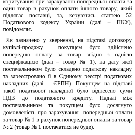
коригування при зарахуванні попередньої оплати за
один товар в рахунок оплати іншого товару, який
підлягає поставці, та, керуючись статтею 52
Податкового кодексу України (далі – ПКУ),
повідомляє.
Як зазначено у зверненні, на підставі договору
купівлі-продажу покупцем було здійснено
попередню оплату за товар згідно з однією
специфікацією (далі – товар № 1), на дату якої
постачальником було складено податкову накладну
та зареєстровано її в Єдиному реєстрі податкових
накладних (далі – ЄРПН). Покупцем на підставі
такої податкової накладної було віднесено суми
ПДВ до податкового кредиту. Надалі між
постачальником та покупцем було досягнуто
домовленість про зарахування попередньої оплати
за товар № 1 в рахунок попередньої оплати за товар
№ 2 (товар № 1 постачатися не буде).