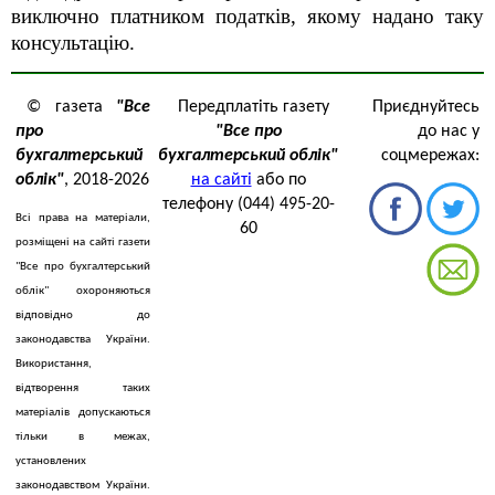
виключно платником податків, якому надано таку
консультацію.
© газета
"Все
Передплатіть газету
Приєднуйтесь
про
"Все про
до нас у
бухгалтерський
бухгалтерський облік"
соцмережах:
облік"
, 2018-2026
на сайті
або по
телефону (044) 495-20-
Всі права на матеріали,
60
розміщені на сайті газети
"Все про бухгалтерський
облік" охороняються
відповідно до
законодавства України.
Використання,
відтворення таких
матеріалів допускаються
тільки в межах,
установлених
законодавством України.