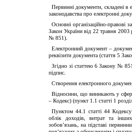
Первинні документи, складені в 
законодавства про електронні доку
Основні організаційно-правові 
Закон України від 22 травня 2003
№ 851).
Електронний документ – докумен
реквізити документа (стаття 5 Зак
Згідно зі статтею 6 Закону № 85
підпис.
Створення електронного докумен
Відносини, що виникають у сфері
– Кодекс) (пункт 1.1 статті 1 розді
Пунктом 44.1 статті 44 Кодексу
облік доходів, витрат та інших
зобов’язань, на підставі первинни
пов’язаних з обчисленням і сплато