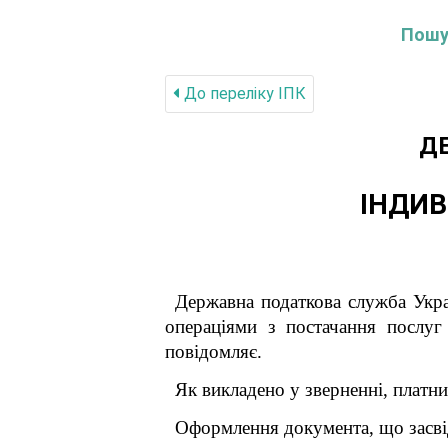
Пошук
До переліку IПК
Д
ІНДИВ
Державна податкова служба Укра
операціями з постачання послуг
повідомляє.
Як викладено у зверненні, платни
Оформлення документа, що засвід