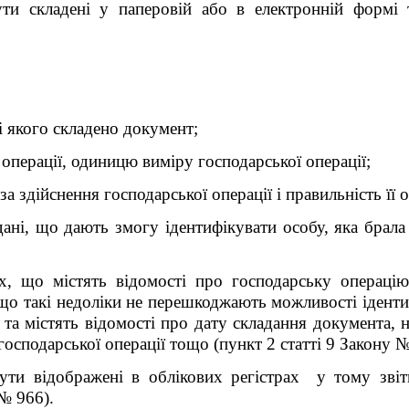
и складені у паперовій або в електронній формі т
ні якого складено документ;
 операції, одиницю виміру господарської операції;
за здійснення господарської операції і правильність її
ані, що дають змогу ідентифікувати особу, яка брала 
ах, що містять відомості про господарську операці
 що такі недоліки не перешкоджають можливості іденти
, та містять відомості про дату складання документа, н
господарської операції тощо (пункт 2 статті 9 Закону №
бути відображені в облікових регістрах у тому зві
 № 966).