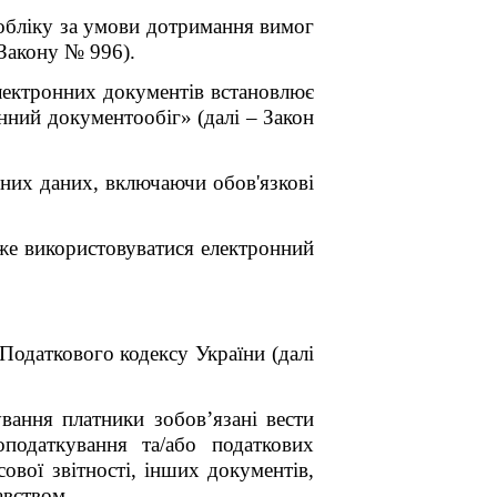
 обліку за умови дотримання вимог
 Закону № 996).
електронних документів встановлює
нний документообіг» (далі – Закон
нних даних, включаючи обов'язкові
оже використовуватися електронний
Податкового кодексу України (далі
вання платники зобов’язані вести
оподаткування та/або податкових
сової звітності, інших документів,
авством.