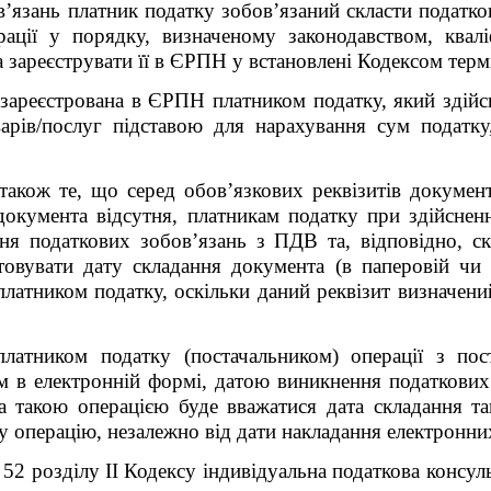
’язань платник податку зобов’язаний скласти податко
ції у порядку, визначеному законодавством, квалі
 зареєструвати її в ЄРПН у встановлені Кодексом терм
 зареєстрована в ЄРПН платником податку, який здійсн
варів/послуг підставою для нарахування сум податку
також те, що серед обов’язкових реквізитів документ
окумента відсутня, платникам податку при здійсненн
ня податкових зобов’язань з ПДВ та, відповідно, ск
товувати дату складання документа (в паперовій чи 
платником податку, оскільки даний реквізит визначе
латником податку (постачальником) операції з пос
 в електронній формі, датою виникнення податкових
за такою операцією буде вважатися дата складання т
у операцію, незалежно від дати накладання електронних
 52 розділу ІІ Кодексу індивідуальна податкова консул