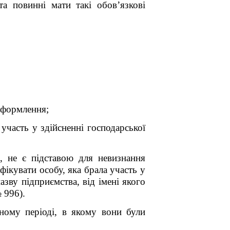
а повинні мати такі обов’язкові
 оформлення;
участь у здійсненні господарської
ю, не є підставою для невизнання
фікувати особу, яка брала участь у
азву підприємства, від імені якого
 996).
тному періоді, в якому вони були