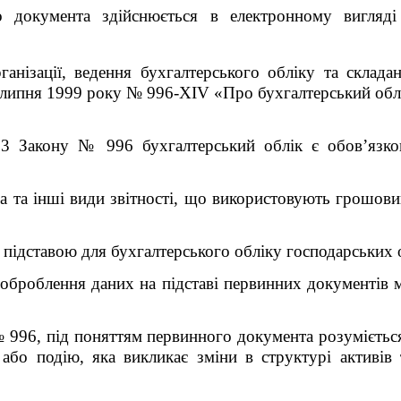
документа здійснюється в електронному вигляді і
анізації, ведення бухгалтерського обліку та складан
 липня 1999 року № 996-XIV «Про бухгалтерський облік 
 3 Закону № 996 бухгалтерський облік є обов’язко
на та інші види звітності, що використовують грошов
6 підставою для бухгалтерського обліку господарських 
оброблення даних на підставі первинних документів м
 996, під поняттям первинного документа розуміється
або подію, яка викликає зміни в структурі активів т