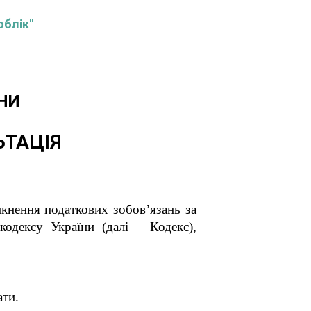
облік"
НИ
ЬТАЦІЯ
кнення податкових зобов
’
язань за
одексу України (далі – Кодекс),
ати.