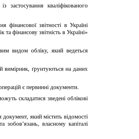
з застосування кваліфікованого
ня фінансової звітності в Україні
та фінансову звітність в Україні»
вим видом обліку, який ведеться
ий вимірник, ґрунтуються на даних
операцій є первинні документи.
ожуть складатися зведені облікові
 документ, який містить відомості
а зобов’язань, власному капіталі