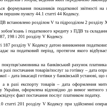
ся формування показників податкової звітності на 
м першим пункту 44.1 статті 44 Кодексу.
ДВ встановлено розділом V та підрозділом 2 розділу 
обов’язань і податкового кредиту з ПДВ та складання 
7, 198 і 201 розділу V Кодексу.
ті 187 розділу V Кодексу датою виникнення податкових 
адає на податковий період, протягом якого відбуває
д покупця/замовника на банківський рахунок платника 
в разі постачання товарів/послуг за готівку – дата опр
такої – дата інкасації готівки у банківській установі, щ
, а в разі експорту товарів – дата оформлення митн
 України, оформлена відповідно до вимог митного за
свідчує факт постачання послуг платником податку.
10 статті 201 розділу V Кодексу при здійсненні операц