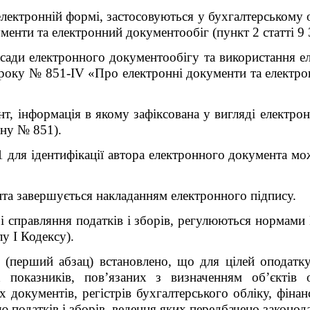
електронній формі, застосовуються у бухгалтерському
менти та електронний документообіг (пункт 2 статті 9
засади електронного документообігу та використання 
 року № 851-IV «Про електронні документи та електро
т, інформація в якому зафіксована у вигляді електро
ону № 851).
1 для ідентифікації автора електронного документа м
та завершується накладанням електронного підпису.
 справляння податків і зборів, регулюються нормами 
лу І Кодексу).
 (перший абзац) встановлено, що для цілей оподатку
 показників, пов’язаних з визначенням об’єктів 
х документів, регістрів бухгалтерського обліку, фінан
ю податків і зборів, ведення яких передбачено законод