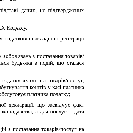
підставі даних, не підтверджених
XX Кодексу.
податкової накладної і реєстрації
зобов'язань з постачання товарів/
ться будь-яка з подій, що сталася
податку як оплата товарів/послуг,
ибуткування коштів у касі платника
о обслуговує платника податку;
ої декларації, що засвідчує факт
конодавства, а для послуг – дата
ій з постачання товарів/послуг на