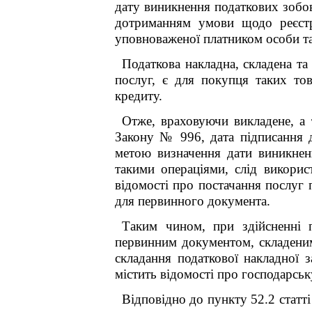
дату виникнення податкових зобов
дотриманням умови щодо реєстра
уповноваженої платником особи та
Податкова накладна, складена та
послуг, є для покупця таких то
кредиту.
Отже, враховуючи викладене, а 
Закону № 996, дата підписання д
метою визначення дати виникнен
такими операціями, слід викорис
відомості про постачання послуг 
для первинного документа.
Таким чином, при здійсненні п
первинним документом, складеним
складання податкової накладної 
містить відомості про господарськ
Відповідно до пункту 52.2 статті