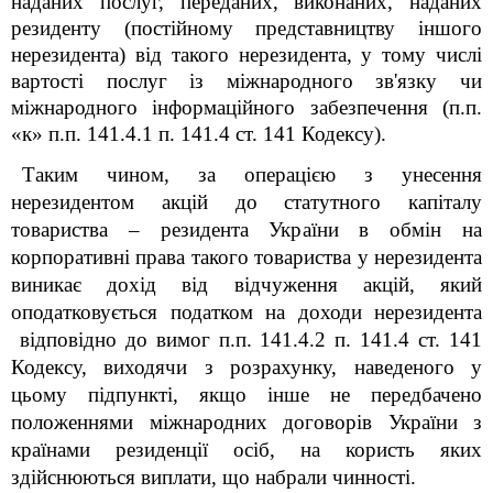
наданих послуг, переданих, виконаних, наданих
резиденту (постійному представництву іншого
нерезидента) від такого нерезидента, у тому числі
вартості послуг із міжнародного зв'язку чи
міжнародного інформаційного забезпечення (п.п.
«к» п.п. 141.4.1 п. 141.4 ст. 141 Кодексу).
Таким чином, за операцією з унесення
нерезидентом акцій до статутного капіталу
товариства – резидента України в обмін на
корпоративні права такого товариства у нерезидента
виникає дохід від відчуження акцій, який
оподатковується податком на доходи нерезидента
відповідно до вимог п.п. 141.4.2 п. 141.4 ст. 141
Кодексу, виходячи з розрахунку, наведеного у
цьому підпункті, якщо інше не передбачено
положеннями міжнародних договорів України з
країнами резиденції осіб, на користь яких
здійснюються виплати, що набрали чинності.