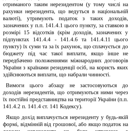
отриманого таким нерезидентом (у тому числі на
рахунки нерезидента, що ведуться в національній
валюті), утримують податок з таких доходів,
зазначених у п.п. 141.4.1 цього пункту, за ставкою в
розмірі 15 відсотків (крім доходів, зазначених у
підпунктах 141.4.4 - 141.4.6 та 141.4.11 цього
пункту) їх суми та за їх рахунок, що сплачується до
бюджету під час такої виплати, якщо інше не
передбачено положеннями міжнародних договорів
України з країнами резиденції осіб, на користь яких
здійснюються виплати, що набрали чинності.
Вимоги цього абзацу не застосовуються до
доходів нерезидентів, що отримуються ними через
їх постійні представництва на території України (п.п.
141.4.2 п. 141.4 ст. 141 Кодексу).
Якщо дохід виплачується нерезиденту у будь-якій
формі, відмінній від грошової, або якщо податок на