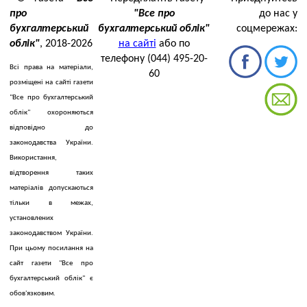
про
"Все про
до нас у
бухгалтерський
бухгалтерський облік"
соцмережах:
облік"
, 2018-2026
на сайті
або по
телефону (044) 495-20-
Всі права на матеріали,
60
розміщені на сайті газети
"Все про бухгалтерський
облік" охороняються
відповідно до
законодавства України.
Використання,
відтворення таких
матеріалів допускаються
тільки в межах,
установлених
законодавством України.
При цьому посилання на
сайт газети "Все про
бухгалтерський облік" є
обов'язковим.