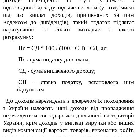
доходи нерезидента не було утримано з
відповідного доходу під час виплати (у тому числі
під час виплат доходів, прирівняних за цим
Кодексом до дивідендів), такий податок підлягає
нарахуванню та сплаті виходячи з такого
розрахунку:
Пс = СД * 100 / (100 - СП) - СД, де:
Пс - сума податку до сплати;
СД - сума виплаченого доходу;
СП - ставка податку, встановлена цим
підпунктом.
До доходів нерезидента з джерелом їх походження
з України належать інші доходи від провадження
нерезидентом господарської діяльності на території
України, крім доходів у вигляді виручки або інших
видів компенсації вартості товарів, виконаних робіт,