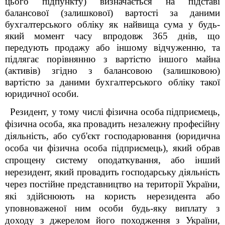
цього підпункту) визначається на підставі
балансової (залишкової) вартості за даними
бухгалтерського обліку як найвища сума у будь-
який момент часу впродовж 365 днів, що
передують продажу або іншому відчуженню, та
підлягає порівнянню з вартістю іншого майна
(активів) згідно з балансовою (залишковою)
вартістю за даними бухгалтерського обліку такої
юридичної особи.
Резидент, у тому числі фізична особа підприємець,
фізична особа, яка провадить незалежну професійну
діяльність, або суб'єкт господарювання (юридична
особа чи фізична особа підприємець), який обрав
спрощену систему оподаткування, або інший
нерезидент, який провадить господарську діяльність
через постійне представництво на території України,
які здійснюють на користь нерезидента або
уповноваженої ним особи будь-яку виплату з
доходу з джерелом його походження з України,