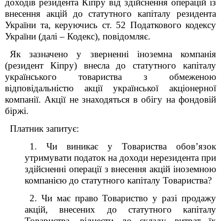
доходів резидента Кіпру від здійснення операцій із
внесення акцій до статутного капіталу резидента
України та, керуючись ст. 52 Податкового кодексу
України (далі – Кодекс), повідомляє.
Як зазначено у зверненні іноземна компанія
(резидент Кіпру) внесла до статутного капіталу
українського товариства з обмеженою
відповідальністю акції української акціонерної
компанії. Акції не знаходяться в обігу на фондовій
біржі.
Платник запитує:
1. Чи виникає у Товариства обов’язок
утримувати податок на доходи нерезидента при
здійсненні операції з внесення акцій іноземною
компанією до статутного капіталу Товариства?
2. Чи має право Товариство у разі продажу
акцій, внесених до статутного капіталу
Товариства, віднести до складу витрат їх