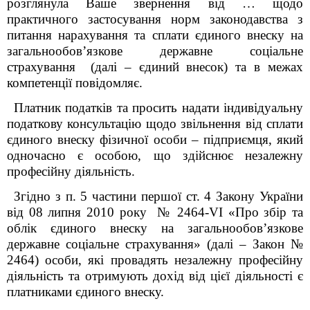
розглянула Ваше
звернення
від … щодо
практичного застосування норм законодавства з
питання нарахування та сплати єдиного внеску на
загальнообов’язкове державне соціальне
страхування (далі – єдиний внесок) та в межах
компетенції повідомляє.
Платник податків та просить надати індивідуальну
податкову консультацію щодо звільнення від сплати
єдиного внеску фізичної особи – підприємця, який
одночасно є особою, що здійснює незалежну
професійну діяльність.
Згідно з п. 5 частини першої ст. 4
Закону
України
від 08 липня 2010 року № 2464-
V
І «Про збір та
облік єдиного внеску на загальнообов’язкове
державне соціальне страхування» (далі – Закон №
2464)
особи, які провадять незалежну професійну
діяльність та отримують дохід від цієї діяльності є
платниками єдиного внеску.