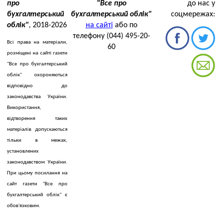
про
"Все про
до нас у
бухгалтерський
бухгалтерський облік"
соцмережах:
облік"
, 2018-2026
на сайті
або по
телефону (044) 495-20-
Всі права на матеріали,
60
розміщені на сайті газети
"Все про бухгалтерський
облік" охороняються
відповідно до
законодавства України.
Використання,
відтворення таких
матеріалів допускаються
тільки в межах,
установлених
законодавством України.
При цьому посилання на
сайт газети "Все про
бухгалтерський облік" є
обов'язковим.