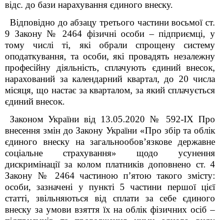
відс. до бази нарахування єдиного внеску.
Відповідно до абзацу третього частини восьмої ст.
9 Закону № 2464 фізичні особи – підприємці, у
тому числі ті, які обрали спрощену систему
оподаткування, та особи, які провадять незалежну
професійну діяльність, сплачують єдиний внесок,
нарахований за календарний квартал, до 20 числа
місяця, що настає за кварталом, за який сплачується
єдиний внесок.
Законом України від 13.05.2020 №
592-
IX
Про
внесення змін
до Закону України «Про збір та облік
єдиного внеску на загальнообов’язкове державне
соціальне
страхування» щодо усунення
дискримінації за колом платників доповнено ст. 4
Закону № 2464 частиною п’ятою такого змісту:
особи, зазначені у пункті 5 частини першої цієї
статті, звільняються від сплати за себе єдиного
внеску за умови взяття їх на облік фізичних осіб –