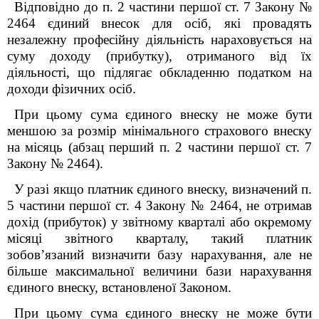
Відповідно до п. 2 частини першої ст. 7 Закону №
2464
єдиний внесок для осіб, які провадять
незалежну професійну діяльність нараховується на
суму доходу (прибутку), отриманого від їх
діяльності, що підлягає обкладенню податком на
доходи фізичних осіб.
При цьому сума єдиного внеску не може бути
меншою за розмір мінімального страхового внеску
на місяць (абзац перший п. 2 частини першої ст. 7
Закону № 2464).
У разі якщо платник єдиного внеску, визначений п.
5 частини першої ст. 4 Закону № 2464, не отримав
дохід (прибуток) у звітному кварталі або окремому
місяці звітного кварталу, такий платник
зобов’язаний визначити базу нарахування, але не
більше максимальної величини бази нарахування
єдиного внеску, встановленої Законом.
При цьому сума єдиного внеску не може бути