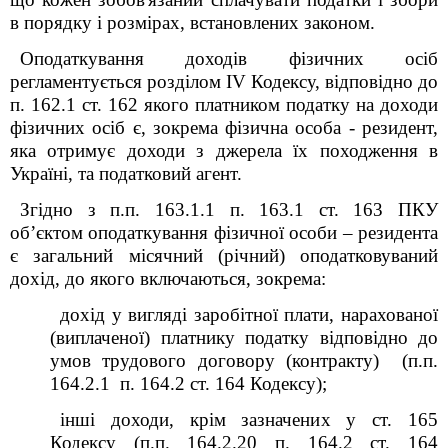
в порядку і розмірах, встановлених законом.
Оподаткування доходів фізичних осіб
регламентується розділом
IV
Кодексу, відповідно до
п. 162.1 ст. 162 якого платником податку на доходи
фізичних осіб є, зокрема фізична особа - резидент,
яка отримує доходи з джерела їх походження в
Україні, та податковий агент.
Згідно з п.п. 163.1.1 п. 163.1 ст. 163 ПКУ
об’єктом оподаткування фізичної особи – резидента
є загальний місячний (річний) оподатковуваний
дохід, до якого включаються, зокрема:
дохід у вигляді заробітної плати, нарахованої
(виплаченої) платнику податку відповідно до
умов трудового договору (контракту) (п.п.
164.2.1 п. 164.2 ст. 164 Кодексу);
інші доходи, крім зазначених у ст. 165
Кодексу (п.п. 164.2.20 п. 164.2 ст. 164