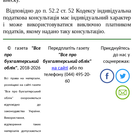
Відповідно до п. 52.2 ст. 52 Кодексу індивідуальна
податкова консультація має індивідуальний характер
і може
використовуватися
виключно
платником
податків, якому
надано
таку
консультацію.
© газета
"Все
Передплатіть газету
Приєднуйтесь
про
"Все про
до нас у
бухгалтерський
бухгалтерський облік"
соцмережах:
облік"
, 2018-2026
на сайті
або по
телефону (044) 495-20-
Всі права на матеріали,
60
розміщені на сайті газети
"Все про бухгалтерський
облік" охороняються
відповідно до
законодавства України.
Використання,
відтворення таких
матеріалів допускаються