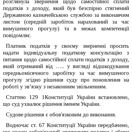
розглянула звернення щодо самостійної сплати
податків з доходу, який був безспірно стягнений
Державною казначейською службою за виконавчим
листом (середній заробіток нарахований за час
вимушеного прогулу) та в межах компетенції
повідомляє.
Платник податків у своєму зверненні просить
надати індивідуальну податкову консультацію з
питання щодо самостійної сплати податків з доходу,
який отриманий від ….. у вигляді відшкодування
середньомісячного заробітку за час вимушеного
прогулу згідно рішення суду про поновлення на
роботі у зв’язку з незаконним звільненням.
Статтею 129
1
Конституції України
встановлено,
що суд ухвалює
рішення
іменем
України.
Судове
рішення є обов'язковим до виконання.
Водночас ст. 67 Конституції України передбачено,
що кожен зобов'язаний сплачувати податки і збори