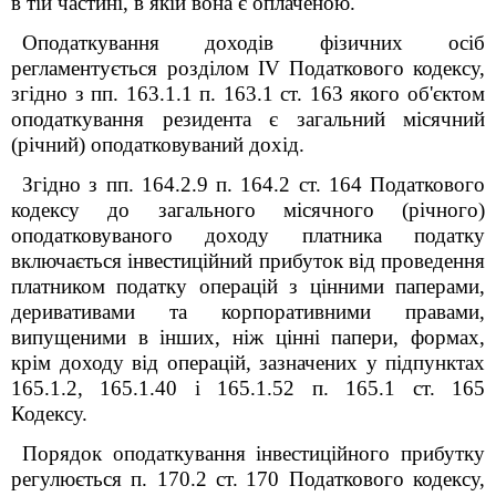
в тій частині, в якій вона є оплаченою.
Оподаткування доходів фізичних осіб
регламентується розділом
IV
Податкового кодексу,
згідно з пп. 163.1.1 п. 163.1 ст. 163 якого об'єктом
оподаткування резидента є загальний місячний
(річний) оподатковуваний дохід.
Згідно з пп. 164.2.9 п. 164.2 ст. 164
Податкового
к
одексу до загального місячного (річного)
оподатковуваного доходу платника податку
включається інвестиційний прибуток від проведення
платником податку операцій з цінними паперами,
деривативами та корпоративними правами,
випущеними в інших, ніж цінні папери, формах,
крім доходу від операцій, зазначених у підпунктах
165.1.2, 165.1.40 і 165.1.52 п. 165.1 ст. 165
Кодексу.
Порядок оподаткування інвестиційного прибутку
регулюється п. 170.2 ст.
170
Податкового к
одексу,