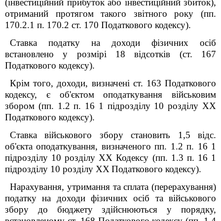
(інвестиційний прибуток або інвестиційний збиток),
отриманий протягом такого звітного року (пп.
170.2.1 п. 170.2 ст. 170
Податкового к
одексу).
Ставка податку на доходи фізичних осіб
встановлено у розмірі 18 відсотків (ст. 167
Податкового к
одексу).
Крім того, доходи, визначені ст. 163
Податкового
к
одексу, є об'єктом оподаткування військовим
збором (пп. 1.2 п. 16 1 підрозділу 10 розділу
XX
Податкового к
одексу).
Ставка військового збору становить 1,5 відс.
об'єкта оподаткування, визначеного пп. 1.2 п. 16 1
підрозділу 10 розділу
XX
Кодексу (пп. 1.3 п. 16 1
підрозділу 10 розділу
XX
Податкового к
одексу).
Нарахування, утримання та сплата (перерахування)
податку на доходи фізичних осіб та військового
збору до бюджету здійснюються у порядку,
встановленому ст. 168
Податкового к
одексу (пп. 1.4