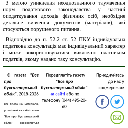
З метою уникнення неоднозначного тлумачення
норм податкового законодавства у частині
оподаткування доходів фізичних осіб, необхідне
детальне вивчення документів
(
матеріалів
)
, які
стосуються порушеного питання.
Відповідно до п. 52.2 ст. 52 ПКУ індивідуальна
податкова консультація має індивідуальний характер
і може використовуватися виключно платником
податків, якому надано таку консультацію.
© газета
"Все
Передплатіть газету
Приєднуйтесь
про
"Все про
до нас у
бухгалтерський
бухгалтерський облік"
соцмережах:
облік"
, 2018-2026
на сайті
або по
телефону (044) 495-20-
Всі права на матеріали,
60
розміщені на сайті газети
"Все про бухгалтерський
облік" охороняються