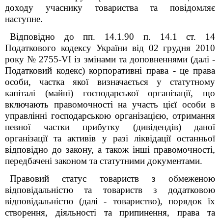
доходу учаснику товариства
та повідомляє
наступне.
Відповідно до пп. 14.1.90 п. 14.1 ст. 14
Податкового кодексу України від 02
грудня 2010
року №
2755-VI із змінами та доповненнями (далі -
Податковий кодекс) корпоративні права - це права
особи, частка якої визначається у статутному
капіталі (майні) господарської організації, що
включають правомочності на участь цієї особи в
управлінні господарською організацією, отримання
певної частки прибутку (дивідендів) даної
організації та активів у разі ліквідації останньої
відповідно до закону, а також інші правомочності,
передбачені законом та статутними документами.
Правовий статус товариств з обмеженою
відповідальністю та товариств з додатковою
відповідальністю (далі - товариство), порядок їх
створення, діяльності та припинення, права та