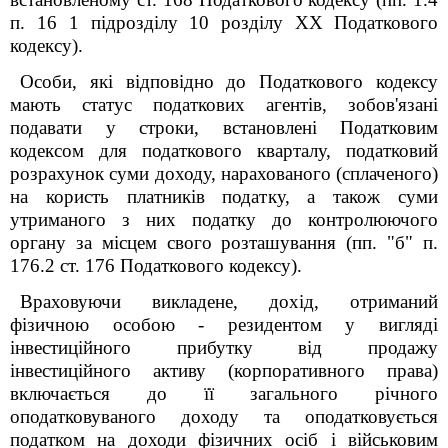
п. 16 1 підрозділу 10 розділу
XX
Податкового
к
одексу).
Особи, які відповідно до
Податкового к
одексу
мають статус податкових агентів, зобов'язані
подавати у строки, встановлені
Податковим
к
одекс
ом
для податкового кварталу, податковий
розрахунок суми доходу, нарахованого (сплаченого)
на користь платників податку, а також суми
утриманого з них податку до контролюючого
органу за місцем свого розташування (пп.
"б" п.
176.2 ст. 176
Податкового к
одексу).
Враховуючи викладене, дохід, отриманий
фізичною особою - резидентом у вигляді
інвестиційного прибутку від продажу
інвестиційного активу (корпоративного права)
включається до її загального річного
оподатковуваного доходу та оподатковується
податком на доходи фізичних осіб і військовим