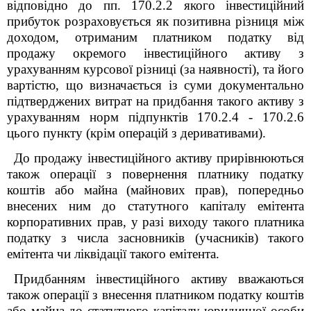
відповідно до пп. 170.2.2 якого інвестиційний
прибуток розраховується як позитивна різниця між
доходом, отриманим платником податку від
продажу окремого інвестиційного активу з
урахуванням курсової різниці (за наявності), та його
вартістю, що визначається із суми документально
підтверджених витрат на придбання такого активу з
урахуванням норм підпунктів 170.2.4 - 170.2.6
цього пункту (крім операцій з деривативами).
До продажу інвестиційного активу прирівнюються
також операції з повернення платнику податку
коштів або майна (майнових прав), попередньо
внесених ним до статутного капіталу емітента
корпоративних прав, у разі виходу такого платника
податку з числа засновників (учасників) такого
емітента чи ліквідації такого емітента.
Придбанням інвестиційного активу вважаються
також операції з внесення платником податку коштів
або майна до статутного капіталу юридичної особи