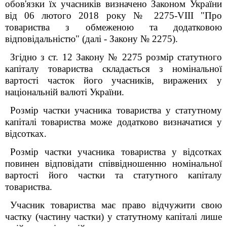
обов'язки їх учасників визначено Законом України
від 06 лютого 2018 року
№
2275-VIII "Про
товариства з обмеженою та додатковою
відповідальністю" (далі - Закону № 2275).
Згідно з ст. 12 Закону № 2275 розмір статутного
капіталу товариства складається з номінальної
вартості часток його учасників, виражених у
національній валюті України.
Розмір частки учасника товариства у статутному
капіталі товариства може додатково визначатися у
відсотках.
Розмір частки учасника товариства у відсотках
повинен відповідати співвідношенню номінальної
вартості його частки та статутного капіталу
товариства.
Учасник товариства має право відчужити свою
частку (частину частки) у статутному капіталі лише