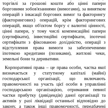
торгівлі за грошові кошти або цінні папери
борговими зобов'язаннями (вимогами), за винятком
операцій з інкасації боргових вимог та факторингу
(факторингових) операцій, крім факторингових
операцій, якщо об'єктом боргу є валютні цінності,
цінні папери, у тому числі компенсаційні папери
(сертифікати), інвестиційні сертифікати, іпотечні
сертифікати з фіксованою дохідністю, операції з
відступлення права вимоги за забезпеченими
іпотекою кредитами (позиками), житлові чеки,
земельні бони та деривативи.
Корпоративні права – це права особи, частка якої
визначається у статутному капіталі (майні)
господарської організації, що включають
правомочності на участь цієї особи в управлінні
господарською організацією, отримання певної
частки прибутку (дивідендів) даної організації та
активів у разі ліквідації останньої відповідно до
закону, а також інші правомочності, передбачені