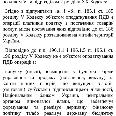
розділом V та підрозділом 2 розділу XX Кодексу.
Згідно з підпунктами «а» і «б» п. 185.1 ст. 185
розділу V Кодексу об'єктом оподаткування ПДВ є
операції платників податку з постачання товарів/
послуг, місце постачання яких відповідно до ст. 186
розділу V Кодексу розташоване на митній території
України.
Відповідно до п.п. 196.1.1 і 196.1.5 п. 196.1 ст.
196
розділу V Кодексу не є об'єктом оподаткування
ПДВ операції з:
випуску (емісії), розміщення у будь-які форми
управління та продажу (погашення, викупу) за
кошти цінних паперів, що випущені в обіг
(емітовані) суб'єктами підприємницької діяльності,
Національним банком України, центральним
органом виконавчої влади, що забезпечує
формування та реалізує державну фінансову
політику та/або реалізує державну бюджетну