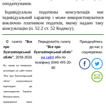
оподаткування.
Індивідуальна податкова консультація має
індивідуальний характер і може використовуватися
виключно платником податків, якому надано таку
консультацію (п. 52.2 ст. 52 Кодексу).
© газета
"Все
Передплатіть газету
Приєднуйтесь
про
"Все про
до нас у
бухгалтерський
бухгалтерський облік"
соцмережах:
облік"
, 2018-2026
на сайті
або по
телефону (044) 495-20-
Всі права на матеріали,
60
розміщені на сайті газети
"Все про бухгалтерський
облік" охороняються
відповідно до
законодавства України.
Використання,
відтворення таких