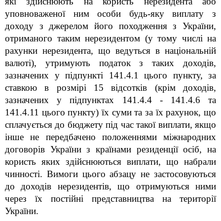
які здійснюють на користь нерезидента або
уповноваженої ним особи будь-яку виплату з
доходу з джерелом його походження з України,
отриманого таким нерезидентом (у тому числі на
рахунки нерезидента, що ведуться в національній
валюті), утримують податок з таких доходів,
зазначених у підпункті 141.4.1 цього пункту, за
ставкою в розмірі 15 відсотків (крім доходів,
зазначених у підпунктах 141.4.4 - 141.4.6 та
141.4.11 цього пункту) їх суми та за їх рахунок, що
сплачується до бюджету під час такої виплати, якщо
інше не передбачено положеннями міжнародних
договорів України з країнами резиденції осіб, на
користь яких здійснюються виплати, що набрали
чинності. Вимоги цього абзацу не застосовуються
до доходів нерезидентів, що отримуються ними
через їх постійні представництва на території
України.