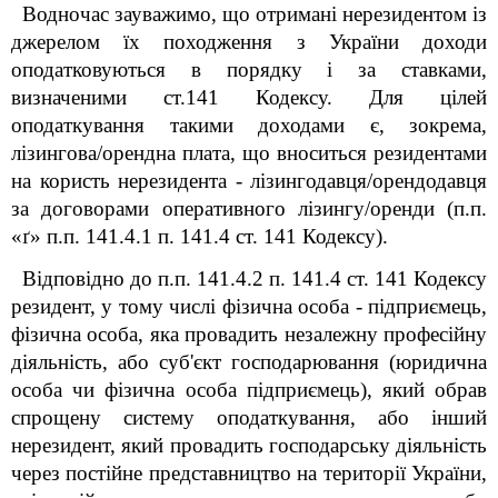
Водночас зауважимо, що отримані нерезидентом із
джерелом їх походження з України доходи
оподатковуються в порядку і за ставками,
визначеними ст.141 Кодексу. Для цілей
оподаткування такими доходами є, зокрема,
лізингова/орендна плата, що вноситься резидентами
на користь нерезидента - лізингодавця/орендодавця
за договорами оперативного лізингу/оренди (п.п.
«ґ» п.п. 141.4.1 п. 141.4 ст. 141 Кодексу).
Відповідно до п.п. 141.4.2 п. 141.4 ст. 141 Кодексу
резидент, у тому числі фізична особа - підприємець,
фізична особа, яка провадить незалежну професійну
діяльність, або суб'єкт господарювання (юридична
особа чи фізична особа підприємець), який обрав
спрощену систему оподаткування, або інший
нерезидент, який провадить господарську діяльність
через постійне представництво на території України,