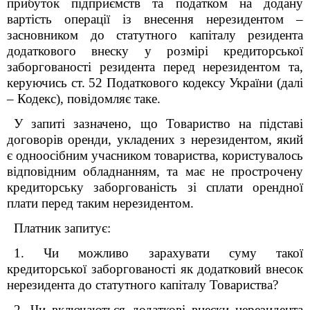
прибуток підприємств та податком на додану
вартість операції із внесення нерезидентом –
засновником до статутного капіталу резидента
додаткового внеску у розмірі кредиторської
заборгованості резидента перед нерезидентом та,
керуючись ст. 52 Податкового кодексу України (далі
– Кодекс), повідомляє таке.
У запиті зазначено, що Товариство на підставі
договорів оренди, укладених з нерезидентом, який
є одноосібним учасником товариства, користувалось
відповідним обладнанням, та має не прострочену
кредиторську заборгованість зі сплати орендної
плати перед таким нерезидентом.
Платник запитує:
1. Чи можливо зарахувати суму такої
кредиторської заборгованості як додатковий внесок
нерезидента до статутного капіталу Товариства?
2.
Чи включаються додаткові внески нерезидента