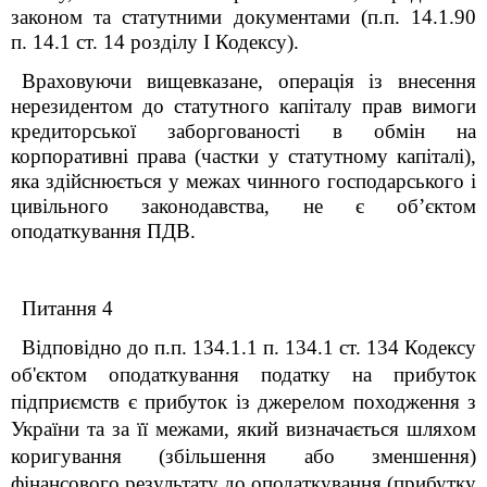
законом та статутними документами (п.п. 14.1.90
п. 14.1 ст. 14
розділу І Кодексу).
Враховуючи вищевказане, операція із внесення
нерезидентом до статутного капіталу прав вимоги
кредиторської заборгованості в обмін на
корпоративні права (частки у статутному капіталі),
яка здійснюється у межах чинного господарського і
цивільного законодавства, не є об’єктом
оподаткування ПДВ.
Питання 4
Відповідно до п.п. 134.1.1 п. 134.1 ст. 134 Кодексу
об'єктом оподаткування податку на прибуток
підприємств є прибуток із джерелом походження з
України та за її межами, який визначається шляхом
коригування (збільшення або зменшення)
фінансового результату до оподаткування (прибутку