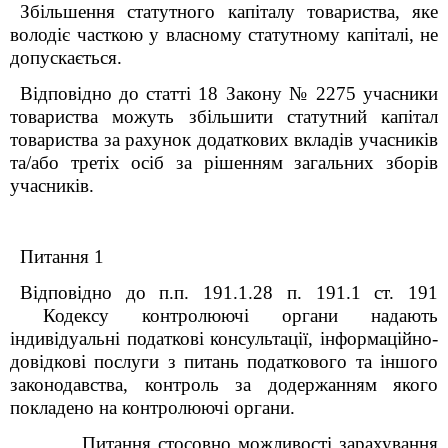
Збільшення статутного капіталу товариства, яке
володіє часткою у власному статутному капіталі, не
допускається.
Відповідно до статті 18 Закону № 2275 учасники
товариства можуть збільшити статутний капітал
товариства за рахунок додаткових вкладів учасників
та/або третіх осіб за рішенням загальних зборів
учасників.
Питання 1
Відповідно до п.п. 19
1
.1.28 п. 19
1
.1 ст. 19
1
Кодексу контролюючі органи надають
індивідуальні податкові консультації, інформаційно-
довідкові послуги з питань податкового та іншого
законодавства, контроль за додержанням якого
покладено на контролюючі органи.
Питання стосовно можливості зарахування