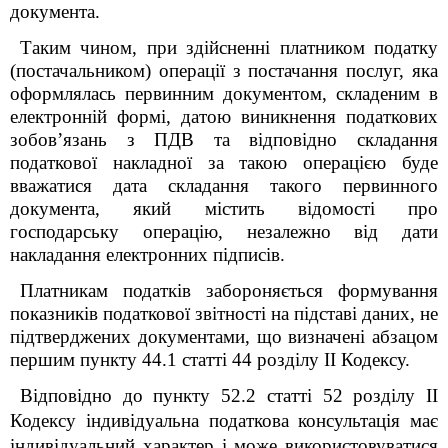
документа.
Таким чином, при здійсненні платником податку
(постачальником) операції з постачання послуг, яка
оформлялась первинним документом, складеним в
електронній формі, датою виникнення податкових
зобов’язань з ПДВ та відповідно складання
податкової накладної за такою операцією буде
вважатися дата складання такого первинного
документа, який містить відомості про
господарську операцію, незалежно від дати
накладання електронних підписів.
Платникам податків забороняється формування
показників податкової звітності на підставі даних, не
підтверджених документами, що визначені абзацом
першим пункту 44.1 статті 44 розділу ІІ Кодексу.
Відповідно до пункту 52.2 статті 52 розділу ІІ
Кодексу індивідуальна податкова консультація має
індивідуальний характер і може використовуватися