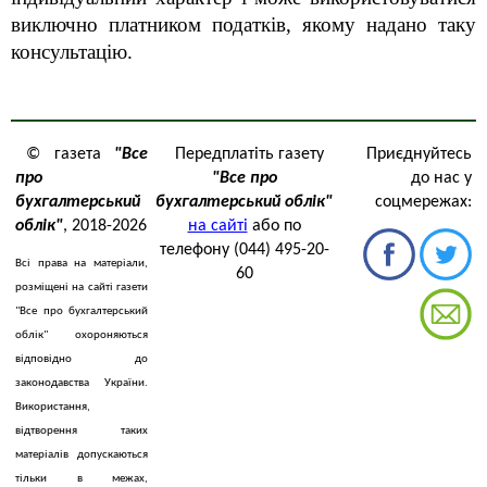
виключно платником податків, якому надано таку
консультацію.
© газета
"Все
Передплатіть газету
Приєднуйтесь
про
"Все про
до нас у
бухгалтерський
бухгалтерський облік"
соцмережах:
облік"
, 2018-2026
на сайті
або по
телефону (044) 495-20-
Всі права на матеріали,
60
розміщені на сайті газети
"Все про бухгалтерський
облік" охороняються
відповідно до
законодавства України.
Використання,
відтворення таких
матеріалів допускаються
тільки в межах,