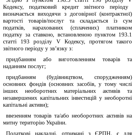
Кодексу, податковий кредит звітного періоду
визначається виходячи з договірної (контрактної)
вартості товарів/послуг та складається із сум
податків, нарахованих (сплачених) платником
податку за ставкою, встановленою пунктом 193.1
статті 193
розділу V
Кодексу, протягом такого
звітного періоду у зв’язку з:
придбанням або виготовленням товарів та
наданням послуг;
придбанням (будівництвом, спорудженням)
основних фондів (основних засобів, у тому числі
інших необоротних матеріальних активів та
незавершених капітальних інвестицій у необоротні
капітальні активи);
ввезенням товарів та/або необоротних активів на
митну територію України.
Податкові накладні, отримані з ЄРПН, є для