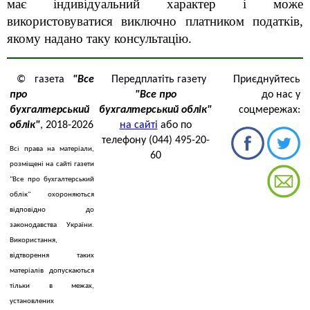
має індивідуальний характер і може
використовуватися виключно платником податків,
якому надано таку консультацію
.
© газета
"Все
Передплатіть газету
Приєднуйтесь
про
"Все про
до нас у
бухгалтерський
бухгалтерський облік"
соцмережах:
облік"
, 2018-2026
на сайті
або по
телефону (044) 495-20-
Всі права на матеріали,
60
розміщені на сайті газети
"Все про бухгалтерський
облік" охороняються
відповідно до
законодавства України.
Використання,
відтворення таких
матеріалів допускаються
тільки в межах,
установлених