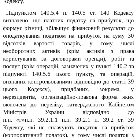
Кодексу.
Підпунктом 140.5.4 п. 140.5 ст. 140 Кодексу
визначено, що платник податку на прибуток, що
формує різниці, збільшує фінансовий результат до
оподаткування податком на прибуток на суму 30
відсотків вартості товарів, у тому числі
необоротних активів (крім активів з права
користування за договорами оренди), робіт та
послуг (крім операцій, зазначених у пункті 140.2 та
підпункті 140.5.6 цього пункту, та операцій,
визнаних контрольованими відповідно до статті 39
цього Кодексу), придбаних, зокрема, у
нерезидентів, організаційно-правова форма яких
включена до переліку, затвердженого Кабінетом
Міністрів України відповідно до
п.п. «г»п.п. 39.2.1.1 п.п. 39.2.1 п. 39.2 ст. 39
Кодексу, які не сплачують податок на прибуток
(корпоративний податок), у тому числі податок з