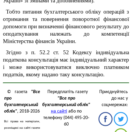
Україні» зі змінами та доповненнями
).
Тобто питання бухгалтерського обліку операцій з
отримання та повернення поворотної фінансової
допомоги при
визначенні фінансового результату до
оподаткування
належать до компетенції
Міністерства фінансів України.
Згідно з п. 52.2 ст. 52 Кодексу індивідуальна
податкова консультація має індивідуальний характер
і може використовуватися виключно платником
податків, якому надано таку консультацію.
© газета
"Все
Передплатіть газету
Приєднуйтесь
про
"Все про
до нас у
бухгалтерський
бухгалтерський облік"
соцмережах:
облік"
, 2018-2026
на сайті
або по
телефону (044) 495-20-
Всі права на матеріали,
60
розміщені на сайті газети