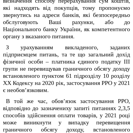
визначення способу перерахування сум коштів,
які надходять від покупців, тому пропонуємо
звернутись на адреси банків, які безпосередньо
обслуговують Ваші рахунки, або до
Національного банку України, як компетентного
органу з вказаного питання.
З урахуванням викладеного, заданих
підприємцем питань, та те що загальний дохід
фізичної особи – платника єдиного податку ІІІ
групи не перевищував граничного обсягу доходу
встановленого пунктом 61 підрозділу 10 розділу
ХХ Кодексу на 2020 рік, застосування РРО у 2021
є необов’язковим.
В той же час, обов’язок застосування РРО,
відповідно до зазначениху запиті питаннях 2,3,5
способів здійснення оплати товарів, у 2021 році
може виникнути у випадку перевищення
граничного обсягу доходу, встановленого