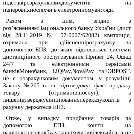
підставірозрахунковихдокументів на
паперовихносіяхчи в електронномувигляді.
Разом з цим, згідно з
роз’ясненнямНаціонального банку України (лист
від 28.11.2019 № 57-0007/62082) квитанція,
отримана при здійсненнірозрахунку за
допомогою ЕПЗ, до яких відноситься системи
дистанційного обслуговування Приват 24, Ощад
24/7 та електронними сервісами
банківМонобанк, LiQPay,NovaPay таFORPOST,
не є розрахунковим документом, у розумінні
Закону №265 та не підтверджує факт продажу
товару (отриманняпослуг), а
лишепідтверджуєініціюванняпереказукоштів з
рахунку держателя ЕПЗ.
Отже, у випадку придбання товарів за
допомогою ЕПЗ, кошти на
рахунокторговцябудутьнадходитивідеквайра, а не