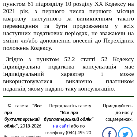
пунктом 61 підрозділу 10 розділу ХХ Кодексу на
2021 рік, з першого числа першого місяця
кварталу наступного за виникненням такого
перевищення та бути продовженим у всіх
наступних податкових періодах, не зважаючи на
зміни чи/або доповнення внесені до Перехідних
положень Кодексу.
Згідно з пунктом 52.2 статті 52 Кодексу
індивідуальна податкова консультація має
індивідуальний характер і може
використовуватися виключно платником
податків, якому надано таку консультацію.
© газета
"Все
Передплатіть газету
Приєднуйтесь
про
"Все про
до нас у
бухгалтерський
бухгалтерський облік"
соцмережах:
облік"
, 2018-2026
на сайті
або по
телефону (044) 495-20-
Всі права на матеріали,