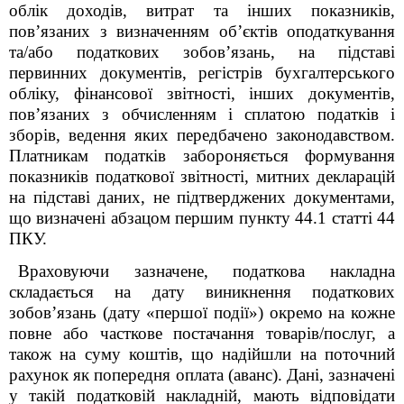
облік доходів, витрат та інших показників,
пов’язаних з визначенням об’єктів оподаткування
та/або податкових зобов’язань, на підставі
первинних документів, регістрів бухгалтерського
обліку, фінансової звітності, інших документів,
пов’язаних з обчисленням і сплатою податків і
зборів, ведення яких передбачено законодавством.
Платникам податків забороняється формування
показників податкової звітності, митних декларацій
на підставі даних, не підтверджених документами,
що визначені абзацом першим пункту 44.1 статті 44
ПКУ.
Враховуючи зазначене, податкова накладна
складається на дату виникнення податкових
зобов’язань (дату «першої події») окремо на кожне
повне або часткове постачання товарів/послуг, а
також на суму коштів, що надійшли на поточний
рахунок як попередня оплата (аванс). Дані, зазначені
у такій податковій накладній, мають відповідати