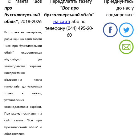
© газета
"Все
Передплатіть газету
Приєднуйтесь
про
"Все про
до нас у
бухгалтерський
бухгалтерський облік"
соцмережах:
облік"
, 2018-2026
на сайті
або по
телефону (044) 495-20-
Всі права на матеріали,
60
розміщені на сайті газети
"Все про бухгалтерський
облік" охороняються
відповідно до
законодавства України.
Використання,
відтворення таких
матеріалів допускаються
тільки в межах,
установлених
законодавством України.
При цьому посилання на
сайт газети "Все про
бухгалтерський облік" є
обов'язковим.