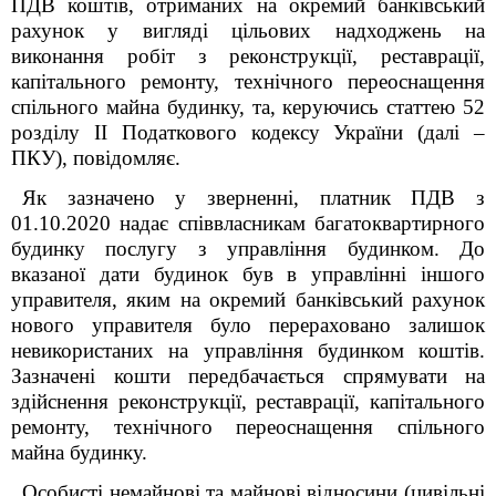
ПДВ коштів, отриманих на окремий банківський
рахунок у вигляді цільових надходжень на
виконання робіт з реконструкції, реставрації,
капітального ремонту, технічного переоснащення
спільного майна будинку, та, керуючись статтею 52
розділу II Податкового кодексу України (далі –
ПКУ), повідомляє.
Як зазначено у зверненні, платник ПДВ з
01.10.2020 надає співвласникам багатоквартирного
будинку послугу з управління будинком. До
вказаної дати будинок був в управлінні іншого
управителя, яким на окремий банківський рахунок
нового управителя було перераховано залишок
невикористаних на управління будинком коштів.
Зазначені кошти передбачається спрямувати на
здійснення реконструкції, реставрації, капітального
ремонту, технічного переоснащення спільного
майна будинку.
Особисті немайнові та майнові відносини (цивільні