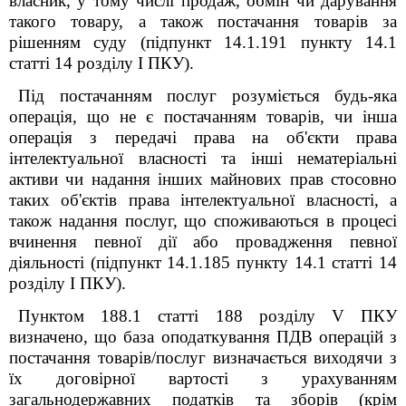
власник, у тому числі продаж, обмін чи дарування
такого товару, а також постачання товарів за
рішенням суду (підпункт 14.1.191 пункту 14.1
статті 14 розділу I ПКУ).
Під постачанням послуг розуміється будь-яка
операція, що не є постачанням товарів, чи інша
операція з передачі права на об'єкти права
інтелектуальної власності та інші нематеріальні
активи чи надання інших майнових прав стосовно
таких об'єктів права інтелектуальної власності, а
також надання послуг, що споживаються в процесі
вчинення певної дії або провадження певної
діяльності (підпункт 14.1.185 пункту 14.1 статті 14
розділу I ПКУ).
Пунктом 188.1 статті 188 розділу V ПКУ
визначено, що база оподаткування ПДВ операцій з
постачання товарів/послуг визначається виходячи з
їх договірної вартості з урахуванням
загальнодержавних податків та зборів (крім