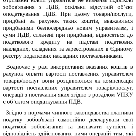
зобов'язання з ПДВ, оскільки відсутній об’єкт
оподаткування ПДВ. При цьому товари/послуги,
придбані за рахунок таких коштів, вважаються
придбаними безпосередньо новим управителем, і
суми ПДВ, сплачені при придбанні, відносяться до
податкового кредиту на підставі податкових
накладних, складених та зареєстрованих в Єдиному
реєстру податкових накладних постачальниками.
Водночас у разі використання вказаних коштів в
рахунок оплати вартості поставлених управителем
товарів/послуг вони розцінюються як компенсація
вартості поставлених управителем товарів/послуг,
операції з постачання яких згідно з розділом VПКУ
є об’єктом оподаткування ПДВ.
Згідно з нормами чинного законодавства платники
податку зобов'язані самостійно декларувати свої
податкові зобов'язання та визначати сутність і
відповідність здійснюваних ними операцій тим, які