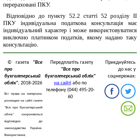
перераховані ПКУ.
Відповідно до пункту 52.2 статті 52 розділу ІІ
ПКУ індивідуальна податкова консультація має
індивідуальний характер і може використовуватися
виключно платником податків, якому надано таку
консультацію.
© газета
"Все
Передплатіть газету
Приєднуйтесь
про
"Все про
до нас у
бухгалтерський
бухгалтерський облік"
соцмережах:
облік"
, 2018-2026
на сайті
або по
телефону (044) 495-20-
Всі права на матеріали,
60
розміщені на сайті газети
"Все про бухгалтерський
облік" охороняються
відповідно до
законодавства України.
Використання,