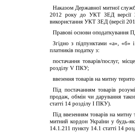
Наказом Державної митної служб
2012 року до УКТ ЗЕД версії 20
використання УКТ ЗЕД (версії 201
Правові основи оподаткування 
Згідно з підпунктами «а», «б» 
платників податку з:
постачання товарів/послуг, міс
розділу
V
ПКУ;
ввезення товарів на митну терито
Під постачанням товарів розум
продаж, обмін чи дарування таког
статті 14 розділу
I
ПКУ).
Під ввезенням товарів на митну 
митний кордон України у будь-як
14.1.21
1
пункту 14.1 статті 14 ро