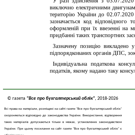
У разі здійснення
з 03.07.2020
виключно електричними двигунами
територію України до 02.07.2020 
зазначається код відповідного 
оформленій при їх ввезенні на м
придбанні таких транспортних зас
Зазначену позицію викладено у
підпорядкованих органів ДПС, з
Індивідуальна податкова консу
податків, якому надано таку консул
© газета
"Все про бухгалтерський облік"
, 2018-2026
Всі права на матеріали, розміщені на сайті газети "Все про бухгалтерський облік"
охороняються відповідно до законодавства України. Використання, відтворення
таких матеріалів допускаються тільки в межах, установлених законодавством
України. При цьому посилання на сайт газети "Все про бухгалтерський облік" є