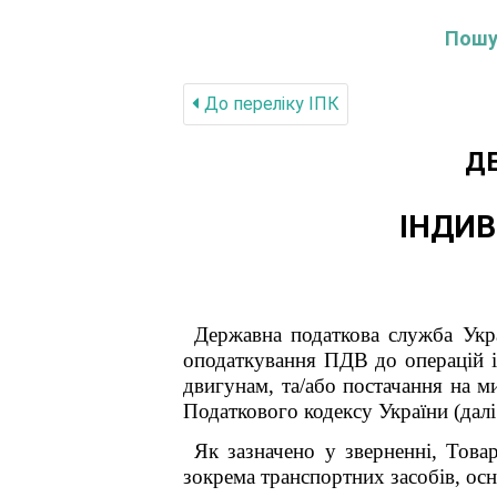
Пошук
До переліку IПК
Д
ІНДИВ
Державна податкова служба
оподаткування ПДВ до операцій і
двигунам, та/або постачання на м
Податкового кодексу України (дал
Як зазначено у зверненні, Това
зокрема транспортних засобів, о