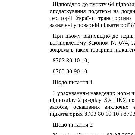
Відповідно до пункту 64 підрозд
оподаткування податком на додану
території України транспортни
зазначені у товарній підкатегорії 
При цьому відповідно до кодів 
встановленому Законом № 674, за
зокрема в таких товарних підкате
8703 80 10 10;
8703 80 90 10.
Щодо питання 1
З урахуванням наведених норм ч
підрозділу 2 розділу
XX
ПКУ, пош
засобів, оснащених виключно 
підкатегоріях
8703 80 10 10 і 870
Щодо питання 2