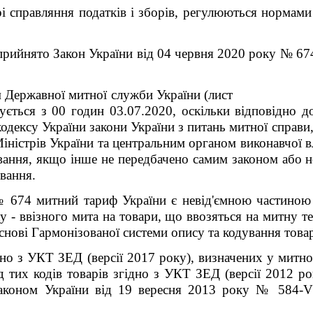
і справляння податків і зборів, регулюються нормам
рийнято Закон України від 04 червня 2020 року № 6
енням Державної митної служби України (лист 
ється з 00 годин 03.07.2020, оскільки відповідно до
одексу України закони України з питань митної справи
Міністрів України та центральним органом виконавчої в
ування, якщо інше не передбачено самим законом або 
вання.
№ 674 митний тариф України є невід'ємною частиною
у - ввізного мита на товари, що ввозяться на митну те
нові Гармонізованої системи опису та кодування товар
ідно з УКТ ЗЕД (версії 2017 року), визначених у митн
 тих кодів товарів згідно з УКТ ЗЕД (версії 2012 ро
Законом України від 19 вересня 2013 року № 584-
.