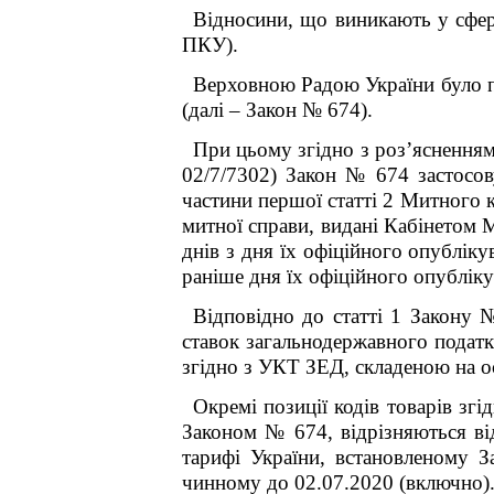
Відносини, що виникають у сфер
ПКУ).
Верховною Радою України було п
(далі – Закон № 674).
При цьому згідно з роз’ясн
02/7/7302) Закон № 674 застосову
частини першої статті 2 Митного к
митної справи, видані Кабінетом 
днів з дня їх офіційного опублік
раніше дня їх офіційного опубліку
Відповідно до статті 1 Закону 
ставок загальнодержавного податк
згідно з УКТ ЗЕД, складеною на ос
Окремі позиції кодів товарів зг
Законом № 674, відрізняються від
тарифі України, встановленому 
чинному до 02.07.2020 (включно)