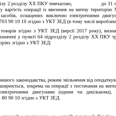
іл
у
2 розділу
XX
ПКУ тимчасово, до 31 грудня 
 вартість операції із ввезення на митну територію 
х засобів, оснащених виключно електричними двигу
8703 90 10 10 згідно з УКТ ЗЕД (в тому числі вироблени
товарів згідно з УКТ ЗЕД (версії 2017 року), визн
значені у пункті 64 підрозділу 2 розділу
XX
ПКУ тра
горіях згідно з УКТ ЗЕД:
инного законодавства, режим звільнення від оподатку
ирюється, зокрема на операції з постачання на митні
електричними двигунами (одним чи декількома),
3 80 90 10
згідно з УКТ ЗЕД.