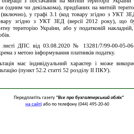
 операції з постачання на митній території України
 (одним чи декількома), придбаних на митній територ
(включно), у графі 3.1 (код товару згідно з УКТ ЗЕ
товару згідно з УКТ ЗЕД (версії 2012 року), що бу
итну територію України, або у податковій накладній,
обів.
 листі ДПС від 03.08.2020 № 13281/7/99-00-05-06
окрема
з метою інформування платників податку.
льтація має індивідуальний характер і може викор
ьтацію (пункт 52.2 статті 52 розділу ІІ ПКУ).
Передплатіть газету
"Все про бухгалтерський облік"
на сайті
або по телефону (044) 495-20-60