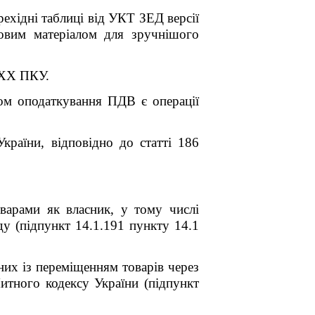
ехідні таблиці від УКТ ЗЕД версії
ковим матеріалом для зручнішого
XX
ПКУ.
м оподаткування ПДВ є операції
України, відповідно до статті 186
оварами як власник, у тому числі
ду (підпункт 14.1.191 пункту 14.1
них із переміщенням товарів через
итного кодексу України (підпункт