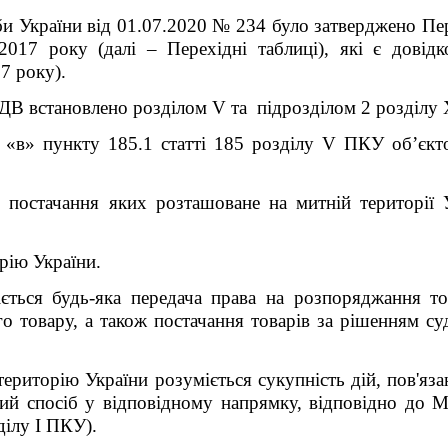
и України від 01.07.2020 № 234 було затверджено Пер
17 року (далі – Перехідні таблиці), які є довід
7 року).
ПДВ встановлено розділом
V
та підрозділом 2 розділу
і «в» пункту 185.1 статті 185 розділу
V
ПКУ об’єкто
це постачання яких розташоване на митній території 
рію України.
іється будь-яка передача права на розпоряджання т
о товару, а також постачання товарів за рішенням су
територію України розуміється сукупність дій, пов'яза
ий спосіб у відповідному напрямку, відповідно до М
зділу
I
ПКУ).