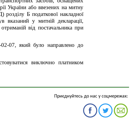
 транспортних засобів, оснащених
ії України або ввезених на митну
Д) розділу Б податкової накладної
в вказаний у митній декларації,
 отриманій від постачальника при
-02-07, який було направлено до
истовуватися виключно платником
Приєднуйтесь до нас у соцмережах: