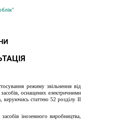
облік"
НИ
ЬТАЦІЯ
вання режиму звільнення від
 засобів, оснащених електричними
а,
керуючись статтею 52 розділу ІІ
 засобів іноземного виробництва,