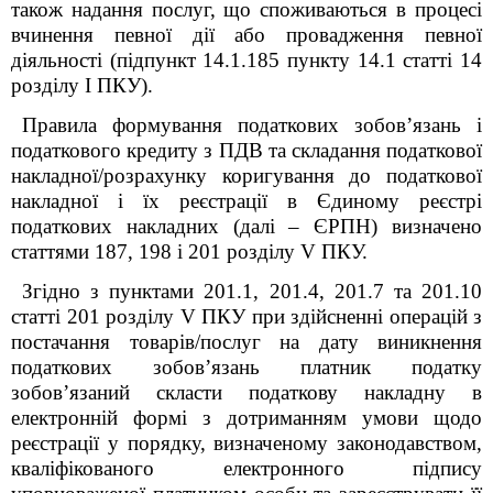
також надання послуг, що споживаються в процесі
вчинення певної дії або провадження певної
діяльності (підпункт 14.1.185 пункту 14.1 статті 14
розділу І
ПКУ).
Правила формування податкових зобов’язань і
податкового кредиту з ПДВ та складання податкової
накладної/розрахунку коригування до податкової
накладної і їх реєстрації в Єдиному реєстрі
податкових накладних (далі – ЄРПН) визначено
статтями 187, 198 і 201 розділу
V
ПКУ.
Згідно з пунктами 201.1, 201.4, 201.7 та 201.10
статті 201 розділу V ПКУ при здійсненні операцій з
постачання товарів/послуг на дату виникнення
податкових зобов’язань платник податку
зобов’язаний скласти податкову накладну в
електронній формі з дотриманням умови щодо
реєстрації у порядку, визначеному законодавством,
кваліфікованого електронного підпису