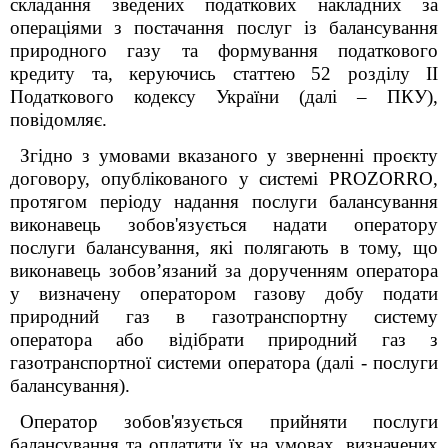
складання зведених податкових накладних за
операціями з постачання послуг із балансування
природного газу та формування податкового
кредиту та, керуючись статтею 52 розділу ІІ
Податкового кодексу України (далі – ПКУ),
повідомляє.
Згідно з умовами вказаного у зверненні проєкту
договору, опублікованого у системі PROZO
R
RO,
п
ротягом періоду надання послуги балансування
виконавець зобов'язується надати оператору
послуги балансування, які полягають в тому, що
виконавець зобов’язаний за дорученням оператора
у визначену оператором газову добу подати
природний газ в газотранспортну систему
оператора або відібрати природний газ з
газотранспортної системи оператора (далі - послуги
балансування).
Оператор зобов'язується прийняти послуги
балансування та оплатити їх на умовах, визначених