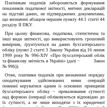
Платникам податків забороняється формування
показників податкової звітності, митних декларацій
на підставі даних, не підтверджених документами,
що визначені абзацом першим пункту 44.1 статті 44
розділу ІІ
ПКУ.
При цьому фінансова, податкова, статистична та
інші види звітності, що використовують грошовий
вимірник, ґрунтуються на даних бухгалтерського
обліку (пункт 2 статті 3 Закону України від 16 липня
1999 року № 996-XIV «Про бухгалтерський облік
та фінансову звітність в Україні» (далі − Закон
№ 996)).
Отже, платники податків при визначенні порядку
оподаткування здійснюваних ними операцій
повинні керуватися одним із основних принципів
бухгалтерського обліку − превалювання сутності
над формою (операції обліковуються відповідно до
їх сутності, а не лише виходячи з їх юридичної