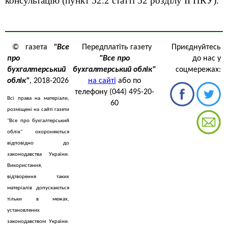
консультацію (пункт 52.2 статті 52 розділу ІІ ПКУ).
© газета
"Все
Передплатіть газету
Приєднуйтесь
про
"Все про
до нас у
бухгалтерський
бухгалтерський облік"
соцмережах:
облік"
, 2018-2026
на сайті
або по
телефону (044) 495-20-
Всі права на матеріали,
60
розміщені на сайті газети
"Все про бухгалтерський
облік" охороняються
відповідно до
законодавства України.
Використання,
відтворення таких
матеріалів допускаються
тільки в межах,
установлених
законодавством України.