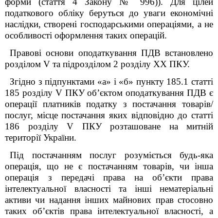
форми (стаття 4 Закону № 996)). Для цілей
податкового обліку беруться до уваги економічні
наслідки, створені господарськими операціями, а не
особливості оформлення таких операцій.
Правові основи оподаткування ПДВ встановлено
розділом
V
та підрозділом 2 розділу
XX
ПКУ.
Згідно з підпунктами «а» і «б» пункту 185.1 статті
185 розділу
V
ПКУ об’єктом оподаткування ПДВ є
операції платників податку з постачання товарів/
послуг, місце постачання яких відповідно до статті
186 розділу
V
ПКУ розташоване на митній
території України.
Під постачанням послуг розуміється будь-яка
операція, що не є постачанням товарів, чи інша
операція з передачі права на об’єкти права
інтелектуальної власності та інші нематеріальні
активи чи надання інших майнових прав стосовно
таких об’єктів права інтелектуальної власності, а