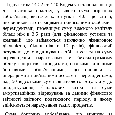
Підпунктом 140.2 ст. 140 Кодексу встановлено, що
для платника податку, у якого сума боргових
зобов’язань, визначених в пункті 140.1 цієї статті,
що виникли за операціями з пов’язаними особами -
нерезидентами, перевищує суму власного капіталу
більш ніж в 3,5 рази (для фінансових установ та
компаній, що займаються виключно лізинговою
діяльністю, більш ніж в 10 разів), фінансовий
результат до оподаткування збільшується на суму
перевищення нарахованих у бухгалтерському
обліку процентів за кредитами, позиками та іншими
борговими зобов’язаннями, що виникли за
операціями з пов’язаними особами - нерезидентами,
над 50 відсотками суми фінансового результату до
оподаткування, фінансових витрат та суми
амортизаційних відрахувань за даними фінансової
звітності звітного податкового періоду, в якому
здійснюється нарахування таких процентів.
Сума боргових зобов’язань, що виникли за