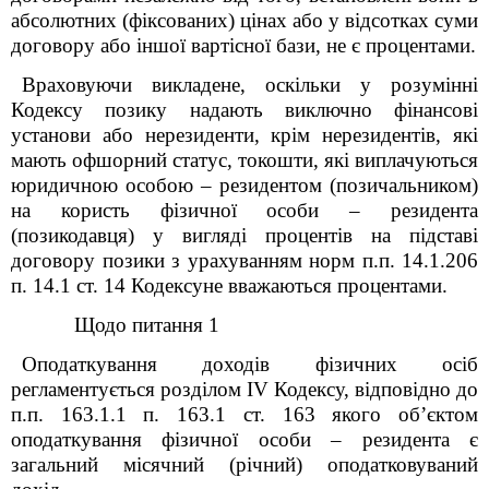
абсолютних (фіксованих) цінах або у відсотках суми
договору або іншої вартісної бази, не є процентами.
Враховуючи викладене, оскільки у розумінні
Кодексу позику надають виключно фінансові
установи або нерезиденти, крім нерезидентів, які
мають офшорний статус, токошти, які виплачуються
юридичною особою – резидентом (позичальником)
на користь фізичної особи – резидента
(позикодавця) у вигляді процентів на підставі
договору позики з урахуванням норм п.п. 14.1.206
п. 14.1 ст. 14 Кодексуне вважаються процентами.
Щодо питання 1
Оподаткування доходів фізичних осіб
регламентується розділом IV Кодексу, відповідно до
п.п. 163.1.1 п. 163.1 ст. 163 якого об’єктом
оподаткування фізичної особи – резидента є
загальний місячний (річний) оподатковуваний