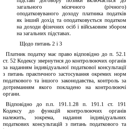
підставі договору позики включається до
загального місячного (річного)
оподатковуваного доходу платника податків
як інший дохід та оподатковується податком
на доходи фізичних осіб і військовим збором
на загальних підставах.
Щодо питань 2 і 3
Платник податку має право відповідно до п. 52.1
ст. 52 Кодексу звернутися до контролюючих органів
за наданням індивідуальної податкової консультації
з питань практичного застосування окремих норм
податкового та іншого законодавства, контроль за
дотриманням якого покладено на контролюючі
органи.
Відповідно до п.п. 19
1
.1.28 п. 19
1
.1 ст. 19
1
Кодексу до функцій контролюючих органів
належить, зокрема, надання індивідуальних
податкових консультацій з питань податкового та