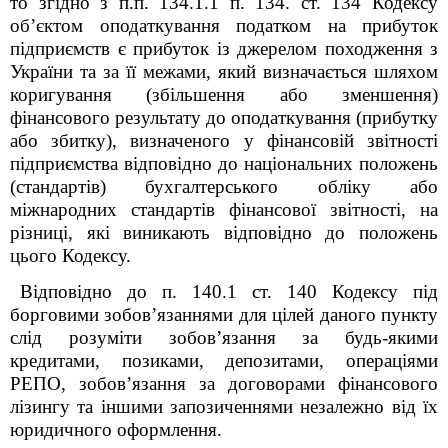
то згідно з п.п. 134.1.1 п. 134. ст. 134 Кодексу
об’єктом оподаткування податком на прибуток
підприємств є прибуток із джерелом походження з
України та за її межами, який визначається шляхом
коригування (збільшення або зменшення)
фінансового результату до оподаткування (прибутку
або збитку), визначеного у фінансовій звітності
підприємства відповідно до національних положень
(стандартів) бухгалтерського обліку або
міжнародних стандартів фінансової звітності, на
різниці, які виникають відповідно до положень
цього Кодексу.
Відповідно до п. 140.1 ст. 140 Кодексу під
борговими зобов’язаннями для цілей даного пункту
слід розуміти зобов’язання за будь-якими
кредитами, позиками, депозитами, операціями
РЕПО, зобов’язання за договорами фінансового
лізингу та іншими запозиченнями незалежно від їх
юридичного оформлення.