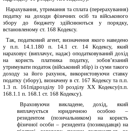
Нарахування, утримання та сплата (перерахування)
податку на доходи фізичних осіб та військового
збору до бюджету здійснюються у порядку,
встановленому ст. 168 Кодексу.
Так, податковий агент, визначення якого наведено
у п.п. 14.1.180 п. 14.1 ст. 14 Кодексу, який
нараховує (виплачує, надає) оподатковуваний дохід
на користь платника податку, зобов’язаний
утримувати податок (військовий збір) із суми такого
доходу за його рахунок, використовуючи ставку
податку (збору), визначену в ст. 167 Кодексу та
п.п.
1.3 п. 16
1
підрозділу 10 розділу ХХ Кодексу
(п.п.
168.1.1 п. 168.1 ст. 168 Кодексу).
Враховуючи викладене, дохід, який
виплачується юридичною особою –
резидентом (позичальником) на користь
фізичної особи – резидента (позикодавця) на