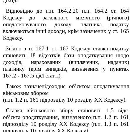
дохід.
Відповідно до п.п. 164.2.20 п.п. 164.2 ст. 164
Кодексу до загального місячного (річного)
оподатковуваного доходу платника податку
включаються інші доходи, крім зазначених у ст. 165
Кодексу.
Згідно з п. 167.1 ст. 167 Кодексу ставка податку
становить 18 відсотків бази оподаткування щодо
доходів, нарахованих (виплачених, наданих)
платнику (крім випадків, визначених у пунктах
167.2 - 167.5 цієї статті).
Також зазначенідоходиє об’єктом оподаткування
військовим збором
(п.п. 1.2 п. 16
1
підрозділу 10 розділу ХХ Кодексу).
Ставка військового збору становить 1,5 відс.
об’єкта оподаткування, визначеного п.п. 1.2 п. 16
1
підрозділу 10 розділу XX Кодексу (п.п. 1.3 п. 16
1
підрозділу 10 розділу XX Кодексу).