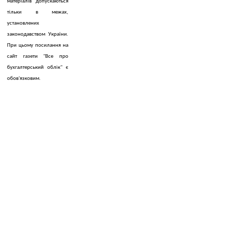
матеріалів допускаються
тільки в межах,
установлених
законодавством України.
При цьому посилання на
сайт газети "Все про
бухгалтерський облік" є
обов'язковим.