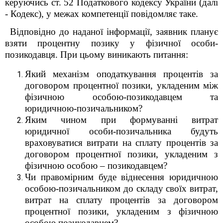
керуючись ст. 52 Податкового кодексу України (далі
- Кодекс), у межах компетенції повідомляє таке.
Відповідно до наданої інформації, заявник планує
взяти процентну позику у фізичної особи-
позикодавця. При цьому виникають питання:
Який механізм оподаткування процентів за
договором процентної позики, укладеним між
фізичною особою-позикодавцем та
юридичною-позичальником?
Яким чином при формуванні витрат
юридичної особи-позичальника будуть
враховуватися витрати на сплату процентів за
договором процентної позики, укладеним з
фізичною особою – позикодавцем?
Чи правомірним буде віднесення юридичною
особою-позичальником до складу своїх витрат,
витрат на сплату процентів за договором
процентної позики, укладеним з фізичною
особою позикодавцем?