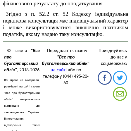
фінансового результату до оподаткування.
Згідно з п. 52.2 ст. 52 Кодексу індивідуальна
податкова консультація має індивідуальний характер
і може використовуватися виключно платником
податків, якому надано таку консультацію.
© газета
"Все
Передплатіть газету
Приєднуйтесь
про
"Все про
до нас у
бухгалтерський
бухгалтерський облік"
соцмережах:
облік"
, 2018-2026
на сайті
або по
телефону (044) 495-20-
Всі права на матеріали,
60
розміщені на сайті газети
"Все про бухгалтерський
облік" охороняються
відповідно до
законодавства України.
Використання,
відтворення таких