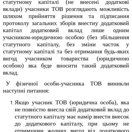
статутному капіталі (не внесені додаткові
вклади) учасники ТОВ розглядають можливість
шляхом прийняття рішення та підписання
протоколу загальних зборів внестиу додатковий
капітал додатковий вклад лише одним
учасником-юридичною особою (без збільшення
статутного капіталу, без зміни часток у
статутному капіталі та без отримання будь-яких
вигод учасником товариства (юридичною
особою) яка буде вносити такий додатковий
вклад.
У фізичної особи-учасника ТОВ виникли
наступні питання:
Якщо учасник ТОВ (юридична особа), яка
не повністю внесла свій додатковий вклад до
статутного капіталу має намір внести внесок
до додаткового капіталу, при цьому не
отримуючи жодних вигод від додаткового