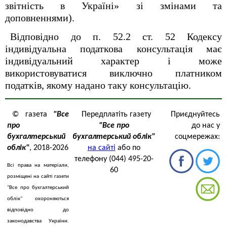
звітність в Україні» зі змінами та
доповненнями).
Відповідно до п. 52.2 ст. 52 Кодексу
індивідуальна податкова консультація має
індивідуальний характер і може
використовуватися виключно платником
податків, якому надано таку консультацію.
© газета
"Все
Передплатіть газету
Приєднуйтесь
про
"Все про
до нас у
бухгалтерський
бухгалтерський облік"
соцмережах:
облік"
, 2018-2026
на сайті
або по
телефону (044) 495-20-
Всі права на матеріали,
60
розміщені на сайті газети
"Все про бухгалтерський
облік" охороняються
відповідно до
законодавства України.