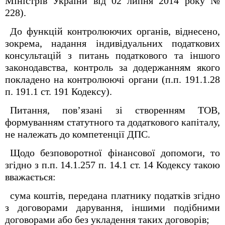
Міністрів України від 02 липня 2014 року №
228).
До функцій контролюючих органів, віднесено,
зокрема, надання індивідуальних податкових
консультацій з питань податкового та іншого
законодавства, контроль за додержанням якого
покладено на контролюючі органи (п.п. 19
1
.1.28
п. 19
1
.1 ст. 19
1
Кодексу).
Питання, пов’язані зі створенням ТОВ,
формуванням статутного та додаткового капіталу,
не належать до компетенції ДПС.
Щодо безповоротної фінансової допомоги, то
згідно з п.п. 14.1.257 п. 14.1 ст. 14 Кодексу такою
вважається:
сума коштів, передана платнику податків згідно
з договорами дарування, іншими подібними
договорами або без укладення таких договорів;