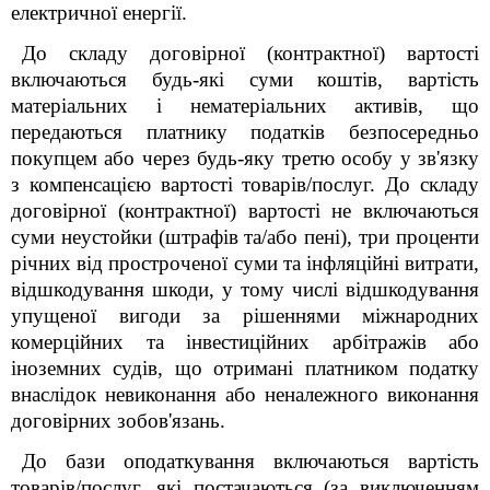
електричної енергії.
До складу договірної (контрактної) вартості
включаються будь-які суми коштів, вартість
матеріальних і нематеріальних активів, що
передаються платнику податків безпосередньо
покупцем або через будь-яку третю особу у зв'язку
з компенсацією вартості товарів/послуг. До складу
договірної (контрактної) вартості не включаються
суми неустойки (штрафів та/або пені), три проценти
річних від простроченої суми та інфляційні витрати,
відшкодування шкоди, у тому числі відшкодування
упущеної вигоди за рішеннями міжнародних
комерційних та інвестиційних арбітражів або
іноземних судів, що отримані платником податку
внаслідок невиконання або неналежного виконання
договірних зобов'язань.
До бази оподаткування включаються вартість
товарів/послуг, які постачаються (за виключенням