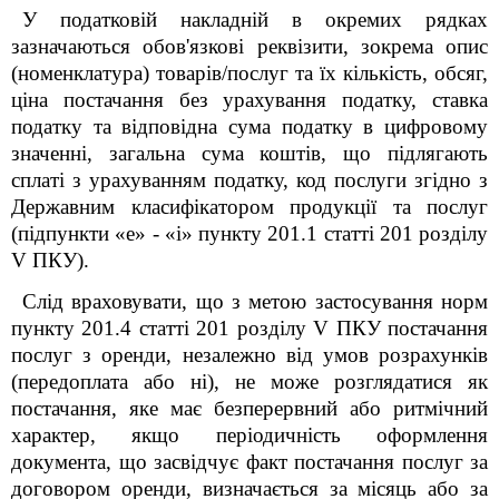
У податковій накладній в окремих рядках
зазначаються обов'язкові реквізити, зокрема опис
(номенклатура) товарів/послуг та їх кількість, обсяг,
ціна постачання без урахування податку, ставка
податку та відповідна сума податку в цифровому
значенні, загальна сума коштів, що підлягають
сплаті з урахуванням податку, код послуги згідно з
Державним класифікатором продукції та послуг
(підпункти
«
е
»
-
«
і
»
пункту 201.1 статті 201
розділу
V ПКУ
).
Слід враховувати, що з метою застосування норм
пункту 201.4 статті 201
розділу V ПКУ
постачання
послуг з оренди, незалежно від умов розрахунків
(передоплата або ні), не може розглядатися як
постачання, яке має безперервний або ритмічний
характер, якщо періодичність оформлення
документа, що засвідчує факт постачання послуг за
договором оренди, визначається за місяць або за