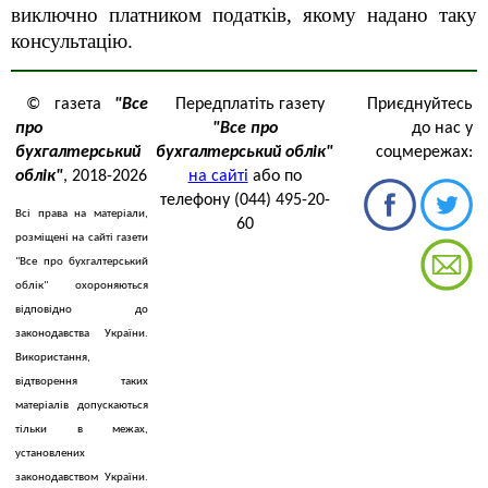
виключно платником податків, якому надано таку
консультацію.
© газета
"Все
Передплатіть газету
Приєднуйтесь
про
"Все про
до нас у
бухгалтерський
бухгалтерський облік"
соцмережах:
облік"
, 2018-2026
на сайті
або по
телефону (044) 495-20-
Всі права на матеріали,
60
розміщені на сайті газети
"Все про бухгалтерський
облік" охороняються
відповідно до
законодавства України.
Використання,
відтворення таких
матеріалів допускаються
тільки в межах,
установлених
законодавством України.