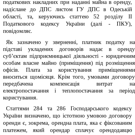
податкових накладних при наданні майна в оренду,
надіслане до ДПС листом ГУ ДПС в Одеській
області, та, керуючись статтею 52 розділу ІІ
Податкового кодексу України (далі - ПКУ),
повідомляє.
Як зазначено у зверненні, платник податку на
підставі укладених договорів надає в оренду
суб’єктам підприємницької діяльності - юридичним
особам власне майно (приміщення) під розміщення
офісів. Плата за користування приміщеннями
вноситься щомісяця. Крім того, умовами договору
передбачена компенсація витрат на
електропостачання і теплопостачання за період
користування.
Статтями 284 та 286 Господарського кодексу
України визначено, що істотною умовою договору
оренди є, зокрема, орендна плата, яка є фіксованим
платежем, який орендар сплачує орендодавцю