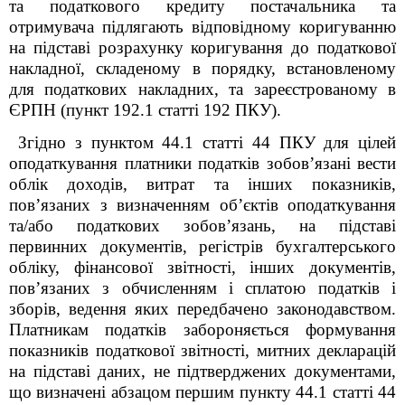
та податкового кредиту постачальника та
отримувача підлягають відповідному коригуванню
на підставі розрахунку коригування до податкової
накладної, складеному в порядку, встановленому
для податкових накладних, та зареєстрованому в
ЄРПН (пункт 192.1 статті 192 ПКУ).
Згідно з пунктом 44.1 статті 44 ПКУ для цілей
оподаткування платники податків зобов’язані вести
облік доходів, витрат та інших показників,
пов’язаних з визначенням об’єктів оподаткування
та/або податкових зобов’язань, на підставі
первинних документів, регістрів бухгалтерського
обліку, фінансової звітності, інших документів,
пов’язаних з обчисленням і сплатою податків і
зборів, ведення яких передбачено законодавством.
Платникам податків забороняється формування
показників податкової звітності, митних декларацій
на підставі даних, не підтверджених документами,
що визначені абзацом першим пункту 44.1 статті 44