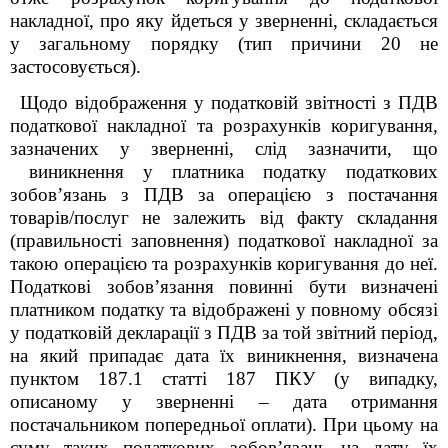
накладної, про яку йдеться у зверненні, складається
у загальному порядку (тип причини 20 не
застосовується).
Щодо відображення у податковій звітності з ПДВ
податкової накладної та розрахунків коригування,
зазначених у зверненні, слід зазначити, що
виникнення у платника податку податкових
зобов’язань з ПДВ за операцією з постачання
товарів/послуг не залежить від факту складання
(правильності заповнення) податкової накладної за
такою операцією та розрахунків коригування до неї.
Податкові зобов’язання повинні бути визначені
платником податку та відображені у повному обсязі
у податковій декларації з ПДВ за той звітний період,
на який припадає дата їх виникнення, визначена
пунктом 187.1 статті 187 ПКУ (у випадку,
описаному у зверненні – дата отримання
постачальником попередньої оплати). При цьому на
суму таких податкових зобов’язань на дату їх