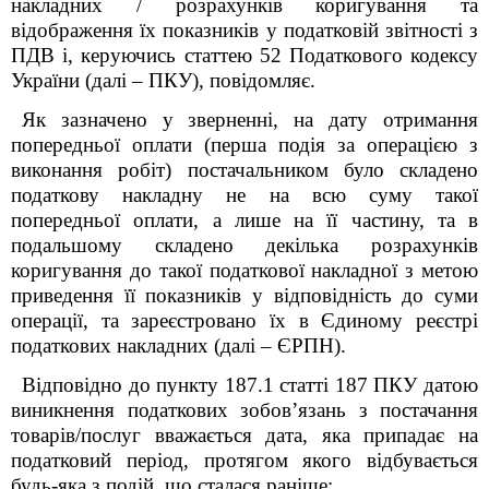
накладних / розрахунків коригування та
відображення їх показників у податковій звітності з
ПДВ і, керуючись статтею 52 Податкового кодексу
України (далі – ПКУ), повідомляє.
Як зазначено у зверненні, на дату отримання
попередньої оплати (перша подія за операцією з
виконання робіт) постачальником було складено
податкову накладну не на всю суму такої
попередньої оплати, а лише на її частину, та в
подальшому складено декілька розрахунків
коригування до такої податкової накладної з метою
приведення її показників у відповідність до суми
операції, та зареєстровано їх в Єдиному реєстрі
податкових накладних (далі – ЄРПН).
Відповідно до пункту 187.1 статті 187 ПКУ датою
виникнення податкових зобов’язань з постачання
товарів/послуг вважається дата, яка припадає на
податковий період, протягом якого відбувається
будь-яка з подій, що сталася раніше: