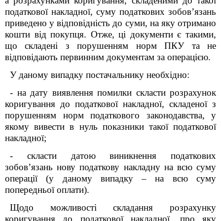
а розрахунками коригування, складеними до такої
податкової накладної, суму податкових зобов’язань
приведено у відповідність до суми, на яку отримано
кошти від покупця. Отже, ці документи є такими,
що складені з порушенням норм ПКУ та не
відповідають первинним документам за операцією.
У даному випадку постачальнику необхідно:
- на дату виявлення помилки скласти розрахунок
коригування до податкової накладної, складеної з
порушенням норм податкового законодавства, у
якому вивести в нуль показники такої податкової
накладної;
- скласти датою виникнення податкових
зобов’язань нову податкову накладну на всю суму
операції (у даному випадку – на всю суму
попередньої оплати).
Щодо можливості складання розрахунку
коригування до податкової накладної, про яку