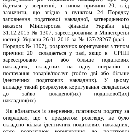
йдеться у зверненні, з типом причини 20, слід
зазначити, що згідно з пунктом 24 Порядку
заповнення податкової накладної, затвердженого
наказом Міністерства фінансів України від
31.12.2015 № 1307, зареєстрованим в Міністерстві
юстиції України 26.01.2016 за № 137/28267 (далі –
Порядок № 1307), розрахунок коригування з типом
причини 20
складається у разі, якщо в ЄРПН
зареєстровано дві або більше податкових
накладних, складених на одну операцію з
постачання товарів/послуг (тобто дві або більше
ідентичних податкових накладних). У цьому
випадку такий розрахунок коригування складається
до зайво складеної(их) податкової(их)
накладної(их).
Як вбачається із звернення, платником податку за
операцією, що є предметом розгляду, не було
складено кілька ідентичних податкових накладних,
отже розрахунок коригування до податкової