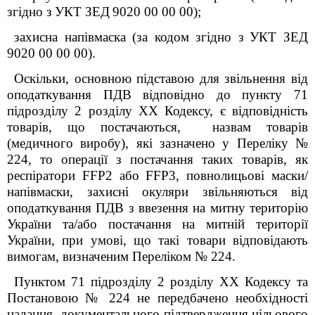
згідно з
УКТ ЗЕД
9020 00 00 00);
захисна напівмаска
(за кодом згідно з
УКТ ЗЕД
9020 00 00 00).
Оскільки, основною підставою для звільнення від
оподаткування ПДВ відповідно до пункту 71
підрозділу 2 розділу ХХ Кодексу, є відповідність
товарів, що постачаються, назвам товарів
(медичного виробу), які зазначено у Переліку №
224, то операції з постачання таких товарів, як
респіратори
FFP
2 або
FFP
3, повнолицьові маски/
напівмаски, захисні окуляри звільняються від
оподаткування ПДВ з ввезення на митну територію
України та/або постачання на митній території
України, при умові, що такі товари відповідають
вимогам, визначеним Переліком № 224.
Пунктом 71 підрозділу 2 розділу ХХ Кодексу та
Постановою № 224 не передбачено необхідності
надання документального підтвердження цільового