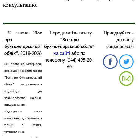
консультацію.
© газета
"Все
Передплатіть газету
Приєднуйтесь
про
"Все про
до нас у
бухгалтерський
бухгалтерський облік"
соцмережах:
облік"
, 2018-2026
на сайті
або по
телефону (044) 495-20-
Всі права на матеріали,
60
розміщені на сайті газети
"Все про бухгалтерський
облік" охороняються
відповідно до
законодавства України.
Використання,
відтворення таких
матеріалів допускаються
тільки в межах,
установлених