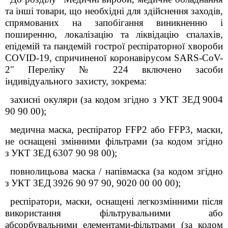
та інші товари, що необхідні для здійснення заходів,
спрямованих на запобігання виникненню і
поширенню, локалізацію та ліквідацію спалахів,
епідемій та пандемій гострої респіраторної хвороби
COVID
-19, спричиненої коронавірусом
SARS
-
CoV
-
2" Переліку № 224 включено засоби
індивідуального захисту
,
зокрема
:
захисні окуляри
(за кодом згідно з
УКТ ЗЕД
9004
90 90 00);
медична маска, респіратор FFP2 або FFP3, маски,
не оснащені змінними фільтрами
(за кодом згідно
з
УКТ ЗЕД
6307 90 98 00);
повнолицьова маска / напівмаска
(за кодом згідно
з
УКТ ЗЕД
3926 90 97 90, 9020 00 00 00);
респіратори, маски, оснащені легкозмінними після
використання фільтрувальними або
абсорбувальними елементами-фільтрами
(за кодом