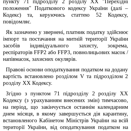
пункту 71 підрозділу 2 розділу ХХ "Перехідні
положення" Податкового кодексу України (далі –
Кодекс) та, керуючись статтею 52 Кодексу,
повідомляє.
Як зазначено у звернені, платник податку здійснює
імпорт та постачання на митній території України
засобів індивідуального захисту,
зокрема,
респіраторів
FFP
2 або
FFP
3, повнолицьових масок /
напівмасок, захисних окулярів.
Правові основи оподаткування податком на додану
вартість встановлено розділом V та підрозділом 2
розділу XX Кодексу.
Згідно з пунктом 71 підрозділу 2 розділу ХХ
Кодексу (з урахуванням внесених змін) тимчасово,
на період, що закінчується останнім календарним
днем місяця, в якому завершується дія карантину,
встановленого Кабінетом Міністрів України на всій
території України, від оподаткування податком на