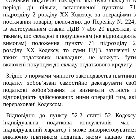
Оскільки податкові накладні, які були складені в
періоді дії пільги, встановленої пунктом 71
підрозділу 2 розділу XX Кодексу, за операціями з
постачання товарів, включених до Переліку № 224,
із застосуванням ставки ПДВ 7 або 20 відсотків, є
такими, що складені з порушенням (не відповідають
вимогам) положення пункту 71 підрозділу 2
розділу XX Кодексу, то суми ПДВ, зазначені у
таких податкових накладних, не можуть бути
включені покупцем до складу податкового кредиту.
Згідно з нормами чинного законодавства платники
податку зобов’язані самостійно декларувати свої
податкові зобов’язання та визначати сутність і
відповідність здійснюваних ними операцій тим, які
перераховані Кодексом.
Відповідно до пункту
52.2 статті
52
Кодексу
індивідуальна податкова консультація має
індивідуальний характер і може використовуватися
виключно платником податків, якому надано таку