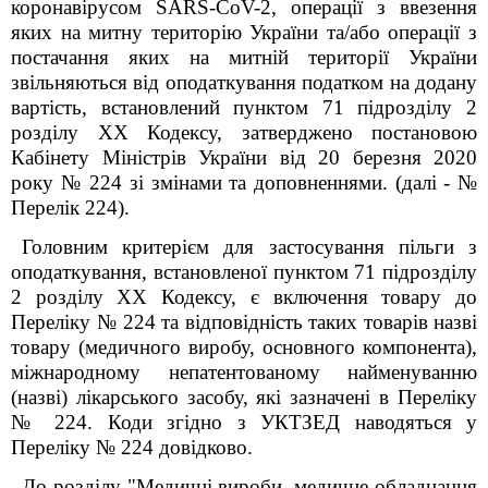
коронавірусом
SARS
-
CoV
-2, операції з ввезення
яких на митну територію України та/або операції з
постачання яких на митній території України
звільняються від оподаткування податком на додану
вартість, встановлений пунктом 71 підрозділу 2
розділу ХХ Кодексу, затверджено постановою
Кабінету Міністрів України від 20 березня 2020
року № 224
зі змінами та доповненнями. (далі - №
Перелік 224).
Головним критерієм для застосування пільги з
оподаткування, встановленої пунктом 71 підрозділу
2 розділу ХХ
Кодексу
, є включення товару до
Переліку № 224
та
відповідність таких товарів назві
товару (медичного виробу, основного компонента),
міжнародному непатентованому найменуванню
(назві) лікарського засобу, які зазначені в Переліку
№ 224.
К
оди згідно з УКТЗЕД наводяться у
Переліку № 224 довідково.
До розділу "Медичні вироби, медичне обладнання