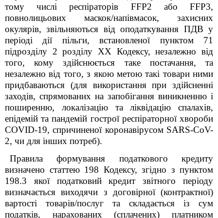
тому числі
респіраторів
FFP
2 або
FFP
3,
повнолицьових маскок/напівмасок, захисних
окулярів
, звільняються від оподаткування ПДВ у
періоді дії пільги, встановленої пунктом 71
підрозділу 2 розділу ХХ Кодексу, незалежно від
того, кому здійснюється таке постачання, та
незалежно від того, з якою метою такі товари ними
придбаваються (для використання при здійсненні
заходів, спрямованих на запобігання виникненню і
поширенню, локалізацію та ліквідацію спалахів,
епідемій та пандемій гострої респіраторної хвороби
COVID-19, спричиненої коронавірусом SARS-CoV-
2, чи для інших потреб).
Правила формування податкового кредиту
визначено статтею 198
Кодексу
, згідно з пунктом
198.3 якої податковий кредит звітного періоду
визначається виходячи з договірної (контрактної)
вартості товарів/послуг та складається із сум
податків, нарахованих (сплачених) платником