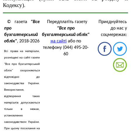
Кодексу).
© газета
"Все
Передплатіть газету
Приєднуйтесь
про
"Все про
до нас у
бухгалтерський
бухгалтерський облік"
соцмережах:
облік"
, 2018-2026
на сайті
або по
телефону (044) 495-20-
Всі права на матеріали,
60
розміщені на сайті газети
"Все про бухгалтерський
облік" охороняються
відповідно до
законодавства України.
Використання,
відтворення таких
матеріалів допускаються
тільки в межах,
установлених
законодавством України.
При цьому посилання на