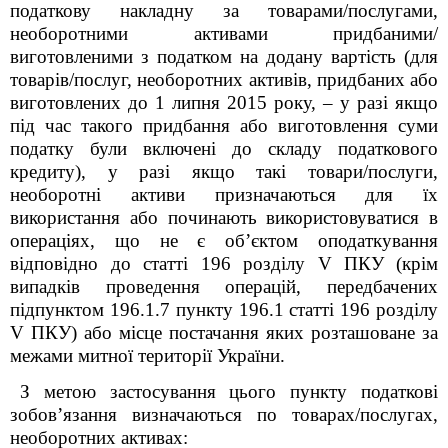
податкову накладну за товарами/послугами,
необоротними активами придбаними/
виготовленими з податком на додану вартість (для
товарів/послуг, необоротних активів, придбаних або
виготовлених до 1 липня 2015 року,
–
у разі якщо
під час такого придбання або виготовлення суми
податку були включені до складу податкового
кредиту), у разі якщо такі товари/послуги,
необоротні активи призначаються для їх
використання або починають використовуватися в
операціях, що не є об’єктом оподаткування
відповідно до статті 196 розділу V ПКУ
(крім
випадків проведення операцій, передбачених
підпунктом 196.1.7 пункту 196.1 статті 196 розділу
V ПКУ) або місце постачання яких розташоване за
межами митної території України.
З метою застосування цього пункту податкові
зобов’язання визначаються по товарах/послугах,
необоротних активах: