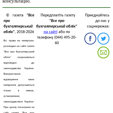
консультацію.
© газета
"Все
Передплатіть газету
Приєднуйтесь
про
"Все про
до нас у
бухгалтерський
бухгалтерський облік"
соцмережах:
облік"
, 2018-2026
на сайті
або по
телефону (044) 495-20-
Всі права на матеріали,
60
розміщені на сайті газети
"Все про бухгалтерський
облік" охороняються
відповідно до
законодавства України.
Використання,
відтворення таких
матеріалів допускаються
тільки в межах,
установлених
законодавством України.
При цьому посилання на
сайт газети "Все про