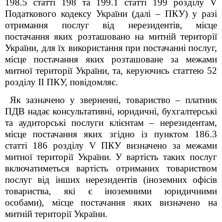
198.5 статті 198 та 199.1 статті 199 розділу V
Податкового кодексу України (далі – ПКУ) у разі
отримання послуг від нерезидентів, місце
постачання яких розташовано на митній території
України, для їх використання при постачанні послуг,
місце постачання яких розташоване за межами
митної території України, та, керуючись статтею 52
розділу ІІ ПКУ, повідомляє.
Як зазначено у зверненні, товариство – платник
ПДВ надає консультативні, юридичні, бухгалтерські
та аудиторські послуги клієнтам – нерезидентам,
місце постачання яких згідно із пунктом 186.3
статті 186 розділу V ПКУ визначено за межами
митної території України. У вартість таких послуг
включатиметься вартість отриманих товариством
послуг від інших нерезидентів (іноземних офісів
товариства, які є іноземними юридичними
особами), місце постачання яких визначено на
митній території України.