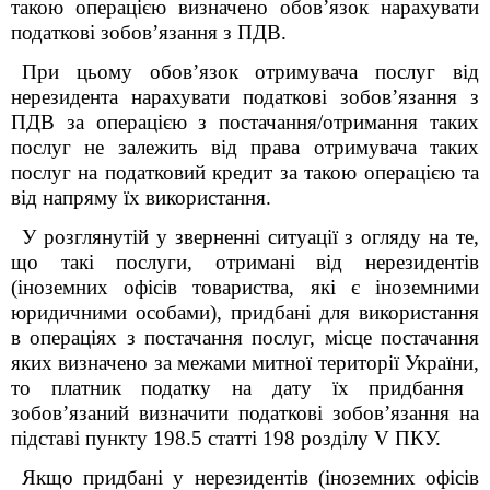
такою операцією визначено обов’язок нарахувати
податкові зобов’язання з ПДВ.
При цьому обов’язок отримувача послуг від
нерезидента нарахувати податкові зобов’язання з
ПДВ за операцією з постачання/отримання таких
послуг не залежить від права отримувача таких
послуг на податковий кредит за такою операцією та
від напряму їх використання.
У розглянутій у зверненні ситуації
з огляду на те,
що
такі
послуги
, отримані
від
нерезидент
ів
(іноземних офісів товариства, які є іноземними
юридичними особами),
придбані для використання
в операціях з постачання послуг, місце постачання
яких визначено за межами митної території України
,
то
платник податку на дату їх придбання
зобов’язаний визначити податкові зобов’язання на
підставі п
ункту
198.5 ст
атті
198
розділу V ПКУ
.
Якщо придбані у нерезидентів (іноземних офісів