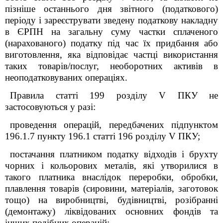
пізніше останнього дня звітного (податкового)
періоду і зареєструвати зведену податкову накладну
в ЄРПН на загальну суму частки сплаченого
(нарахованого) податку під час їх придбання або
виготовлення, яка відповідає частці використання
таких товарів/послуг, необоротних активів в
неоподатковуваних операціях.
Правила статті 199 розділу V ПКУ не
застосовуються у разі:
проведення операцій, передбачених підпунктом
196.1.7 пункту 196.1 статті 196 розділу V ПКУ;
постачання платником податку відходів і брухту
чорних і кольорових металів, які утворилися в
такого платника внаслідок переробки, обробки,
плавлення товарів (сировини, матеріалів, заготовок
тощо) на виробництві, будівництві, розібранні
(демонтажу) ліквідованих основних фондів та
інших подібних операцій;