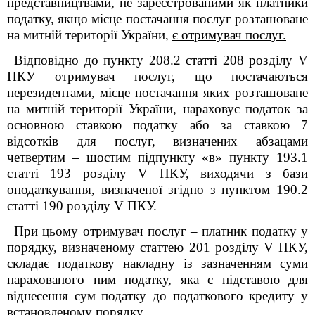
представництвами, не зареєстрованими як платники
податку, якщо місце постачання послуг розташоване
на митній території України,
є отримувач послуг.
Відповідно до пункту 208.2 статті 208 розділу V
ПКУ отримувач послуг, що постачаються
нерезидентами, місце постачання яких розташоване
на митній території України, нараховує податок за
основною ставкою податку або за ставкою 7
відсотків для послуг, визначених абзацами
четвертим – шостим підпункту «в» пункту 193.1
статті 193 розділу V ПКУ, виходячи з бази
оподаткування, визначеної згідно з пунктом 190.2
статті 190 розділу V ПКУ.
При цьому отримувач послуг – платник податку у
порядку, визначеному ст
аттею
201
розділу V ПКУ
,
складає податкову накладну із зазначенням суми
нарахованого ним податку, яка є підставою для
віднесення сум податку до податкового кредиту у
встановленому порядку.