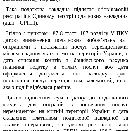
Така податкова накладна підлягає обов’язковій
реєстрації в Єдиному реєстрі податкових накладних
(далі – ЄРПН).
Згідно з п
унктом
187.8 ст
атті
187
розділу V ПКУ
датою виникнення податкових зобов’язань за
операціями з постачання послуг нерезидентами,
місцем надання яких є митна територія України, є
дата списання коштів з банківського рахунка
платника податку в оплату послуг або дата
оформлення документа, що засвідчує факт
постачання послуг нерезидентом, залежно від того,
яка з подій відбулася раніше.
Датою віднесення сум податку до податкового
кредиту для операцій з постачання послуг
нерезидентом на митній території України є дата
складення платником податкової накладної за
такими операціями, за умови реєстрації такої