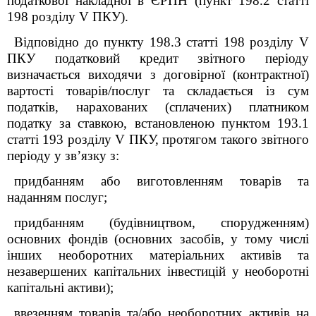
податкової накладної в ЄРПН (п
ункт
198.2 ст
атті
198
розділу V ПКУ
).
Відповідно до пункту 198.3 статті 198 розділу V
ПКУ податковий кредит звітного періоду
визначається виходячи з договірної (контрактної)
вартості товарів/послуг та складається із сум
податків, нарахованих (сплачених) платником
податку за ставкою, встановленою пунктом 193.1
статті 193 розділу V ПКУ, протягом такого звітного
періоду у зв’язку з:
придбанням або виготовленням товарів та
наданням послуг;
придбанням (будівництвом, спорудженням)
основних фондів (основних засобів, у тому числі
інших необоротних матеріальних активів та
незавершених капітальних інвестицій у необоротні
капітальні активи);
ввезенням товарів та/або необоротних активів на