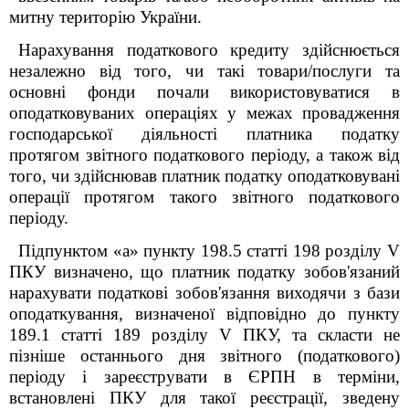
митну територію України.
Нарахування податкового кредиту здійснюється
незалежно від того, чи такі товари/послуги та
основні фонди почали використовуватися в
оподатковуваних операціях у межах провадження
господарської діяльності платника податку
протягом звітного податкового періоду, а також від
того, чи здійснював платник податку оподатковувані
операції протягом такого звітного податкового
періоду.
Підпунктом «а» пункту
198.5 ст
атті
198
розділу V
ПКУ
визначено, що платник
податку зобов'язаний
нарахувати податкові зобов'язання виходячи з бази
оподаткування, визначеної відповідно до пункту
189.1 статті 189 розділу V ПКУ, та скласти не
пізніше останнього дня звітного (податкового)
періоду і зареєструвати в ЄРПН в терміни,
встановлені ПКУ для такої реєстрації, зведену