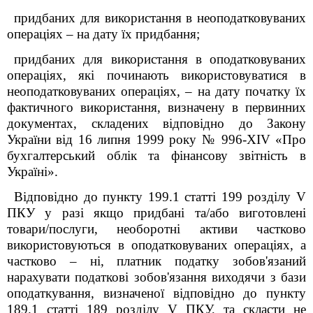
придбаних для використання в неоподатковуваних
операціях – на дату їх придбання;
придбаних для використання в оподатковуваних
операціях, які починають використовуватися в
неоподатковуваних операціях, – на дату початку їх
фактичного використання, визначену в первинних
документах, складених відповідно до Закону
України від 16 липня 1999 року № 996-XIV «Про
бухгалтерський облік та фінансову звітність в
Україні».
Відповідно до пункту 199.1 статті 199 розділу V
ПКУ у разі якщо придбані та/або виготовлені
товари/послуги, необоротні активи частково
використовуються в оподатковуваних операціях, а
частково
–
ні, платник податку зобов'язаний
нарахувати податкові зобов'язання виходячи з бази
оподаткування, визначеної відповідно до пункту
189.1 статті 189 розділу V ПКУ, та скласти не