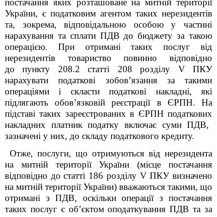
постачання яких розташоване на митній території
України, є податковим агентом таких нерезидентів
та, зокрема, відповідальною особою у частині
нарахування та сплати ПДВ до бюджету за такою
операцією. При отримані таких послуг від
нерезидентів товариство повинно відповідно
до пункту 208.2 статті 208 розділу V ПКУ
нарахувати податкові зобов’язання за такими
операціями і скласти податкові накладні, які
підлягають обов’язковій реєстрації в ЄРПН.
На
підставі так
их
зареєстрован
их
в ЄРПН податков
их
накладн
их
платник податку включає сум
и
ПДВ,
зазначен
і
у н
их
, до складу податкового кредиту.
Отже, послуги, що отримуються від нерезидента
на митній території України (місце постачання
відповідно до статті 186 розділу V ПКУ визначено
на митній території України) вважаються такими, що
отримані з ПДВ, оскільки операції з постачання
таких послуг є об’єктом оподаткування ПДВ та за