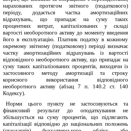
нарахованих протягом звітного (податкового)
періоду, додається частка амортизаційних
відрахувань, що припадає на суму таких
процентних витрат, капіталізованих у складі
вартості необоротного активу до моменту введення
його в експлуатацію. Платник податку в кожному
окремому звітному (податковому) періоді визначає
частку амортизаційних відрахувань із вартості
відповідного необоротного активу, що припадає на
суму таких капіталізованих процентів, виходячи із
застосовного методу амортизації та строку
корисного використання відповідного
необоротного активу (абзац 7 п. 140.2 ст. 140
Кодексу).
Норми цього пункту не застосовуються та
фінансовий результат до оподаткування не
збільшується на суму процентів, що підлягають
капіталізації відповідно до національних положень
(стандартів) бухгалтерського обліку або