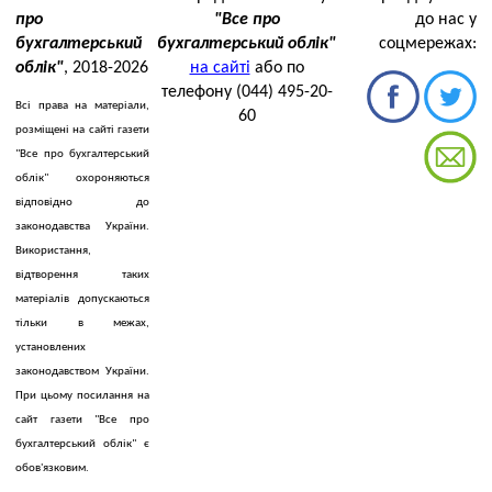
про
"Все про
до нас у
бухгалтерський
бухгалтерський облік"
соцмережах:
облік"
, 2018-2026
на сайті
або по
телефону (044) 495-20-
Всі права на матеріали,
60
розміщені на сайті газети
"Все про бухгалтерський
облік" охороняються
відповідно до
законодавства України.
Використання,
відтворення таких
матеріалів допускаються
тільки в межах,
установлених
законодавством України.
При цьому посилання на
сайт газети "Все про
бухгалтерський облік" є
обов'язковим.