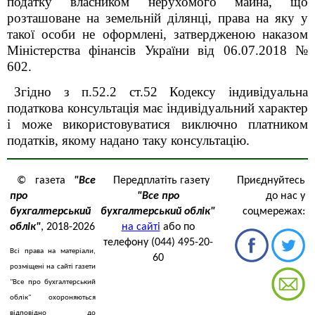
податку власником нерухомого майна, що
розташоване на земельній ділянці, права на яку у
такої особи не оформлені, затвердженою наказом
Міністерства фінансів України від 06.07.2018 №
602.
Згідно з п.52.2 ст.52 Кодексу індивідуальна
податкова консультація має індивідуальний характер
і може використовуватися виключно платником
податків, якому надано таку консультацію.
© газета
"Все
Передплатіть газету
Приєднуйтесь
про
"Все про
до нас у
бухгалтерський
бухгалтерський облік"
соцмережах:
облік"
, 2018-2026
на сайті
або по
телефону (044) 495-20-
Всі права на матеріали,
60
розміщені на сайті газети
"Все про бухгалтерський
облік" охороняються
відповідно до