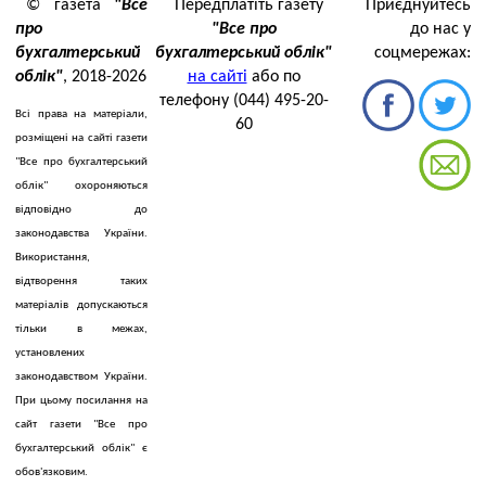
© газета
"Все
Передплатіть газету
Приєднуйтесь
про
"Все про
до нас у
бухгалтерський
бухгалтерський облік"
соцмережах:
облік"
, 2018-2026
на сайті
або по
телефону (044) 495-20-
Всі права на матеріали,
60
розміщені на сайті газети
"Все про бухгалтерський
облік" охороняються
відповідно до
законодавства України.
Використання,
відтворення таких
матеріалів допускаються
тільки в межах,
установлених
законодавством України.
При цьому посилання на
сайт газети "Все про
бухгалтерський облік" є
обов'язковим.