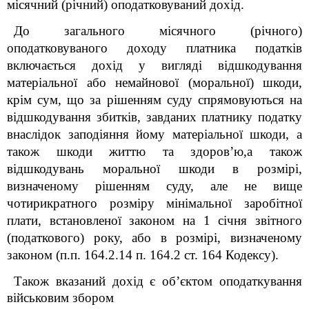
місячний (річний) оподатковуваний дохід.
До загального місячного (річного)
оподатковуваного доходу платника податків
включається дохід у вигляді відшкодування
матеріальної або немайнової (моральної) шкоди,
крім сум, що за рішенням суду спрямовуються на
відшкодування збитків, завданих платнику податку
внаслідок заподіяння йому матеріальної шкоди, а
також шкоди життю та здоров’ю,а також
відшкодувань моральної шкоди в розмірі,
визначеному рішенням суду, але не вище
чотирикратного розміру мінімальної заробітної
плати, встановленої законом на 1 січня звітного
(податкового) року, або в розмірі, визначеному
законом (п.п. 164.2.14 п. 164.2 ст. 164 Кодексу).
Також вказаний дохід
є
о
б’єктом оподаткування
військовим збором