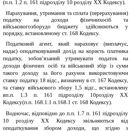
(п.п. 1.2 п. 16
1
підрозділу 10 розділу ХХ Кодексу
).
Нарахування, утримання та сплата (перерахування)
податку на доходи фізичнихосіб та
військовогозборудо бюджету здійснюються у
порядку, встановленому ст. 168
Кодексу
.
Податковий агент, який нараховує (виплачує,
надає) оподатковуваний дохід на користь платника
податку, зобов’язаний утримувати податок на
доходи фізичних осіб та військовий збір із суми
такого доходу за його рахунок використовуючи
ставку податку 18 відс., визначену в ст. 167 Кодексу,
та ставку військового збору 1,5 відс., встановлену
вп.п. 1.3 п. 16
1
підрозділу 10розділу XX
Кодексу(п.п. 168.1.1 п.168.1 ст. 168 Кодексу).
Водночас, відповідно до п.п. 1.7 п. 16
1
підрозділу
10 розділу XX Кодексу звільняються від
оподаткування збором доходи, що згідно з