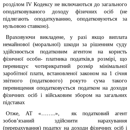
розділом IV Кодексу не включаються до загального
оподатковуваного доходу фізичних осіб (не
підлягають оподаткуванню, оподатковуються за
нульовою ставкою).
Враховуючи викладене, у разі якщо виплата
немайнової (моральної) шкоди за рішенням суду
здійснюється податковим агентом на користь
фізичної особи- платника податків,в розмірі, що
перевищує чотирикратний розмір мінімальної
заробітної плати, встановленої законом на 1 січня
звітного (податкового) рокуто сума такого
перевищення оподатковується податком на доходи
фізичних осіб і військовим збором на загальних
підставах
Отже, АТ «……..», як податковий агент
зобов’язаний здійснити нарахування
(перерахування) податку на доходи фізичних осіб і