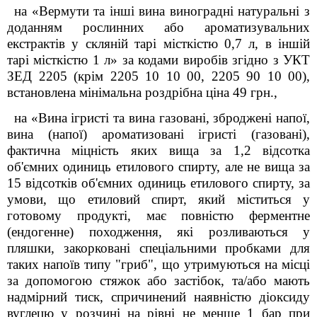
на «Вермути та інші вина виноградні натуральні з
доданням рослинних або ароматизувальних
екстрактів у скляній тарі місткістю 0,7 л, в інш
і
й
тарі місткістю 1 л» за кодами виробів згідно з УКТ
ЗЕД 2205 (крім 2205 10 10 00, 2205 90 10 00),
встановлена мінімальна роздрібна ціна 49 грн.,
на «Вина ігристі та вина газовані, зброджені напої,
вина (напої) ароматизовані ігристі (газовані),
фактична міцність яких вища за 1,2 відсотка
об'ємних одиниць етилового спирту, але не вища за
15 відсотків об'ємних одиниць етилового спирту, за
умови, що етиловий спирт, який міститься у
готовому продукті, має повністю ферментне
(ендогенне) походження, які розливаються у
пляшки, закорковані спеціальними пробками для
таких напоїв типу "гриб", що утримуються на місці
за допомогою стяжок або застібок, та/або мають
надмірний тиск, спричинений наявністю діоксиду
вуглецю у розчині на рівні не менше 1 бар при