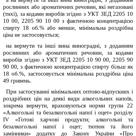
рослинних або ароматичних речовин,
які негазовані
(тихі), за кодами виробів згідно з УКТ ЗЕД 2205 10
10 00, 2205 90 10 00 з фактичною концентрацією
спирту 18 об.% або менше, мінімальна роздрібна
ціна не застосовується;
на вермути
та інші вина виноградні, з доданням
рослинних або ароматичних речовин, за кодами
виробів згідно з УКТ ЗЕД 2205 10 90 00, 2205 90
90 00, з фактичною концентрацією спирту більш як
18 об.%, застосовується мінімальна роздрібна ціна
49 гривень.
При застосуванні мінімальних оптово-відпускних і
роздрібних цін на деякі види алкогольних напоїв,
зокрема вермути, враховуються норми групи 22
«Алкогольні та безалкогольні напої і оцет» розділу
IV «Готові харчові продукти; алкогольні та
безалкогольні напої і оцет; тютюн та його
замінники»
додатку до Закону України «Про