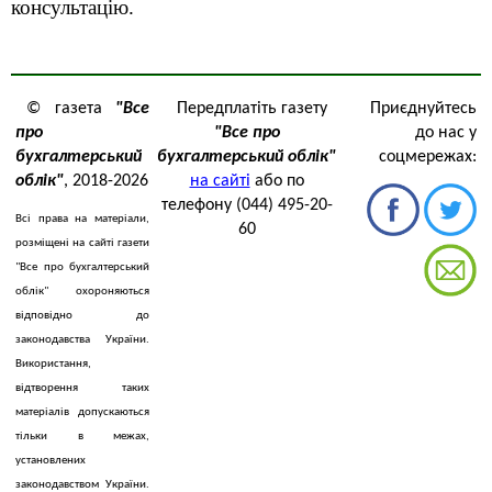
консультацію.
© газета
"Все
Передплатіть газету
Приєднуйтесь
про
"Все про
до нас у
бухгалтерський
бухгалтерський облік"
соцмережах:
облік"
, 2018-2026
на сайті
або по
телефону (044) 495-20-
Всі права на матеріали,
60
розміщені на сайті газети
"Все про бухгалтерський
облік" охороняються
відповідно до
законодавства України.
Використання,
відтворення таких
матеріалів допускаються
тільки в межах,
установлених
законодавством України.