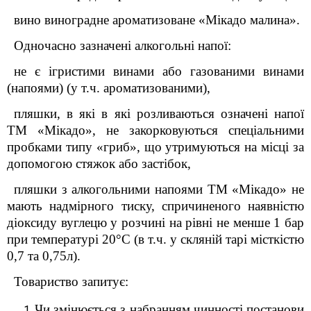
вино виноградне ароматизоване «Мікадо малина».
Одночасно зазначені алкогольні напої:
не є ігристими винами або газованими винами
(напоями) (у т.ч. ароматизованими),
пляшки, в які в які розливаються означені напої
ТМ «Мікадо», не закорковуються спеціальними
пробками типу «гриб», що утримуються на місці за
допомогою стяжок або застібок,
пляшки з алкогольними напоями ТМ «Мікадо» не
мають надмірного тиску, спричиненого наявністю
діоксиду вуглецю у розчині на рівні не менше 1 бар
при температурі 20°С (в т.ч. у скляній тарі місткістю
0,7 та 0,75л).
Товариство запитує:
Чи змінюється з набранням чинності постанови