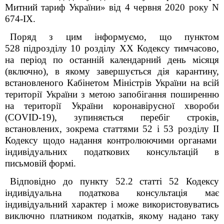
Митний тариф України» від 4 червня 2020 року N
674-IX.
Поряд з цим інформуємо, що пунктом
52
8
підрозділу 10 розділу
XX
Кодексу тимчасово,
на період по останній календарний день місяця
(включно), в якому завершується дія карантину,
встановленого Кабінетом Міністрів України на всій
території України з метою запобігання поширенню
на території України коронавірусної хвороби
(
COVID
-19), зупиняється перебіг строків,
встановлених, зокрема статтями 52 і 53 розділу
II
Кодексу щодо надання контролюючими органами
індивідуальних податкових консультацій в
письмовій формі.
Відповідно до пункту 52.2 статті 52 Кодексу
індивідуальна податкова консультація має
індивідуальний характер і може використовуватись
виключно платником податків, якому надано таку