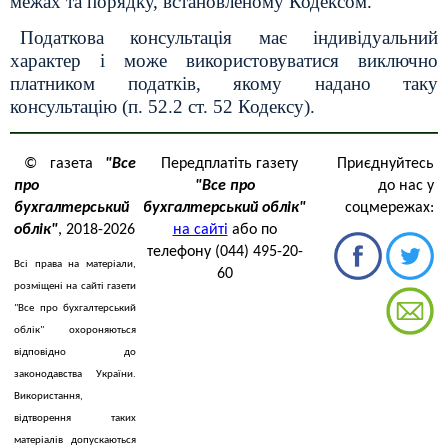
межах та порядку, встановленому Кодексом.
Податкова консультація має індивідуальний
характер і може використовуватися виключно
платником податків, якому надано таку
консультацію (п. 52.2 ст. 52 Кодексу).
© газета
"Все
Передплатіть газету
Приєднуйтесь
про
"Все про
до нас у
бухгалтерський
бухгалтерський облік"
соцмережах:
облік"
, 2018-2026
на сайті
або по
телефону (044) 495-20-
Всі права на матеріали,
60
розміщені на сайті газети
"Все про бухгалтерський
облік" охороняються
відповідно до
законодавства України.
Використання,
відтворення таких
матеріалів допускаються