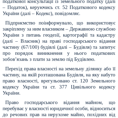
податкової консультації із земельного податку (далі
– Податок), керуючись ст. 52 Податкового кодексу
України (далі – Кодекс), повідомляє.
Підприємство поінформувало, що використовує
закріплену за ним власником – Державною службою
України з питань геодезії, картографії та кадастру
(далі – Власник) на праві господарського відання
частину (67/100) будівлі (далі – Будівля) та запитує
про порядок виникнення у нього податкових
зобов’язань з плати за землю під Будівлею.
Перехід права власності на земельну ділянку або її
частину, на якій розташована Будівля, на яку набуто
право власності, врегульовано ст. 120 Земельного
кодексу України та ст. 377 Цивільного кодексу
України.
Право господарського відання майном, що
перебуває у власності юридичної особи, відноситься
до речових прав на нерухоме майно, похідних від