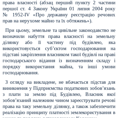
права власності (абзац перший пункту 2 частини
першої ст. 4 Закону України 01 липня 2004 року
№ 1952-IV «Про державну реєстрацію речових
прав на нерухоме майно та їх обтяжень»).
При цьому, земельне та цивільне законодавство не
визначили набуття права власності на земельну
ділянку або її частину під будівлею, яка
використовується суб’єктом господарювання на
підставі закріплення власником такої будівлі на праві
господарського відання із визначенням складу і
порядку використання майна, та інші умови
господарювання.
З огляду на викладене, не вбачається підстав для
виникнення у Підприємства податкових зобов’язань
з плати за землю під Будівлею, Власник якої
зобов’язаний належним чином зареєструвати речові
права на таку земельну ділянку, а також забезпечити
реалізацію принципу платності землекористування в