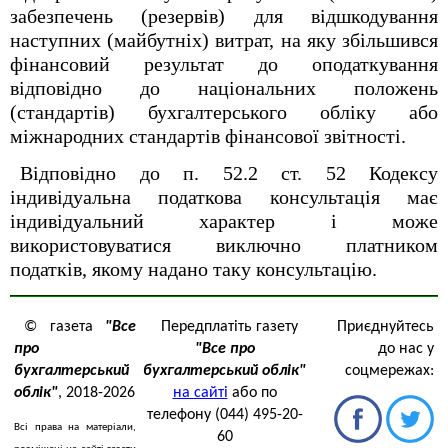
забезпечень (резервів) для відшкодування
наступних (майбутніх) витрат, на яку збільшився
фінансовий результат до оподаткування
відповідно до національних положень
(стандартів) бухгалтерського обліку або
міжнародних стандартів фінансової звітності.
Відповідно до п. 52.2 ст. 52 Кодексу
індивідуальна податкова консультація має
індивідуальний характер і може
використовуватися виключно платником
податків, якому надано таку консультацію.
© газета
"Все
Передплатіть газету
Приєднуйтесь
про
"Все про
до нас у
бухгалтерський
бухгалтерський облік"
соцмережах:
облік"
, 2018-2026
на сайті
або по
телефону (044) 495-20-
Всі права на матеріали,
60