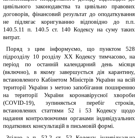
цивільного законодавства та цивільно правових
договорів, фінансовий результат до оподаткування
не підлягає коригуванню відповідно до п.п.
140.5.11 п. 140.5 ст. 140 Кодексу на суму таких
витрат.
Поряд з цим інформуємо, що п
унктом 52
8
підрозділу 10 розділу XX Кодексу тимчасово, на
період по останній календарний день місяця
(включно), в якому завершується дія карантину,
встановленого Кабінетом Міністрів України на всій
території України з метою запобігання поширенню
на території України коронавірусної хвороби
(COVID-19), зупиняється перебіг строків,
встановлених статтями 52 і 53 Кодексу щодо
надання контролюючими органами індивідуальних
податкових консультацій в письмовій формі.
Згідно з п. 52.2 ст. 52 Кодексу індивідуальна