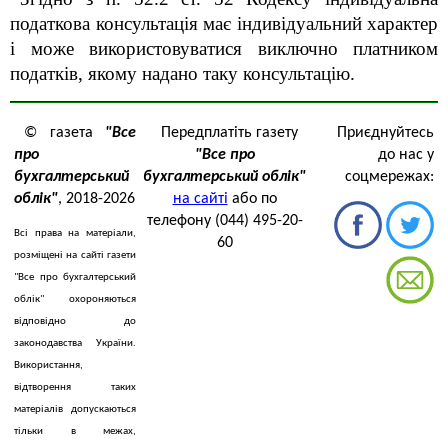
податкова консультація має індивідуальний характер
і може використовуватися виключно платником
податків, якому надано таку консультацію.
© газета
"Все
Передплатіть газету
Приєднуйтесь
про
"Все про
до нас у
бухгалтерський
бухгалтерський облік"
соцмережах:
облік"
, 2018-2026
на сайті
або по
телефону (044) 495-20-
Всі права на матеріали,
60
розміщені на сайті газети
"Все про бухгалтерський
облік" охороняються
відповідно до
законодавства України.
Використання,
відтворення таких
матеріалів допускаються
тільки в межах,