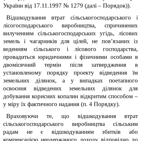
України від 17.11.1997 № 1279 (далі – Порядок)).
Відшкодування втрат сільськогосподарського і
лісогосподарського виробництва, спричинених
вилученням сільськогосподарських угідь, лісових
земель і чагарників для цілей, не пов’язаних із
веденням сільського і лісового господарства,
провадиться юридичними і фізичними особами в
двомісячний термін після затвердження в
установленому порядку проекту відведення їм
земельних ділянок, а у випадках поетапного
освоєння відведених земельних ділянок для
добування корисних копалин відкритим способом –
у міру їх фактичного надання (п. 4 Порядку).
Враховуючи те, що відшкодування втрат
сільськогосподарського виробництва сільським
радам не є відшкодуванням збитків або
компенсацією неодержаного доходу відповідно до