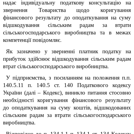
надає індивідуальну податкову консультацію на
звернення
Товариств
а
щодо коригування
фінансового результату до оподаткування на суму
відшкодування сільським радам за втрати
сільськогосподарського виробництва та в межах
компетенції повідомляє.
Як зазначено у зверненні платник податку на
прибуток здійснює відшкодування сільським радам
втрат сільськогосподарського виробництва.
У підприємства, з посиланням на положення п.п.
140.5.11 п. 140.5 ст. 140 Податкового кодексу
України (далі – Кодекс), виникло питання стосовно
необхідності коригування фінансового результату
до оподаткування на суму коштів, відшкодованих
сільським радам за втрати сільськогосподарського
виробництва.
Відповідно до п. 134.1.1 п. 134.1 ст. 134 Кодексу