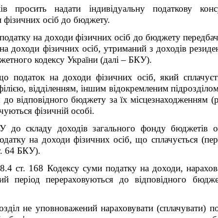
ів просить надати індивідуальну податкову кон
и фізичних осіб до бюджету.
податку на доходи фізичних осіб до бюджету передбаче
на доходи фізичних осіб, утриманий з доходів резиден
етного кодексу України (далі – БКУ).
о податок на доходи фізичних осіб, який сплачуєть
ілією, відділенням, іншим відокремленим підрозділо
 до відповідного бюджету за їх місцезнаходженням (
чуються фізичній особі.
БКУ до складу доходів загального фонду бюджетів
о
податку на доходи фізичних осіб, що сплачується (пер
т. 64 БКУ).
68.4 ст. 168 Кодексу суми податку на доходи, нарахо
ний період перераховуються до відповідного бюдж
озділ не уповноважений нараховувати (сплачувати) по