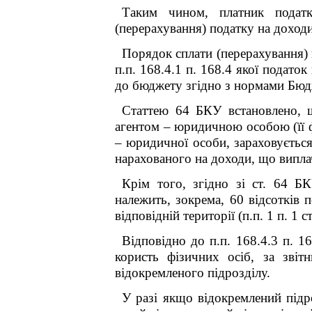
Таким чином, платник податк
(перерахування) податку на доход
Порядок сплати (перерахування) 
п.п. 168.4.1 п. 168.4 якої п
одаток 
до бюджету згідно з нормами Бюдж
Статтею 64 БКУ встановлено, щ
агентом – юридичною особою (її ф
– юридичної особи, зараховується
нарахованого на доходи, що випла
Крім того, згідно зі ст. 64 
належить, зокрема, 60 відсотків 
відповідній території (п.п. 1 п. 1 с
Відповідно до п.п. 168.4.3 п. 1
користь фізичних осіб, за звіт
відокремленого підрозділу.
У разі якщо відокремлений підр