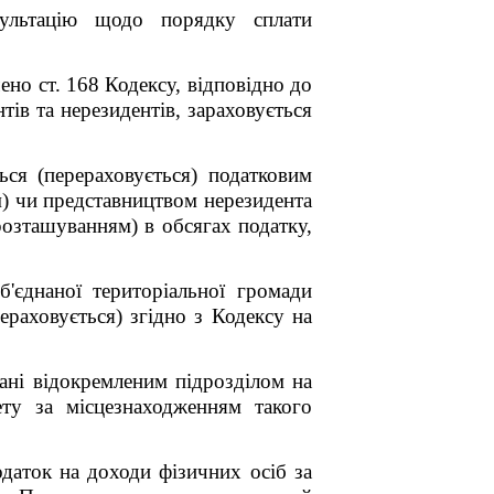
сультацію щодо порядку сплати
но ст. 168 Кодексу, відповідно до
тів та нерезидентів, зараховується
ся (перераховується) податковим
м) чи представництвом нерезидента
розташуванням) в обсягах податку,
б'єднаної територіальної громади
ераховується) згідно з Кодексу на
вані відокремленим підрозділом на
ету за місцезнаходженням такого
даток на доходи фізичних осіб за