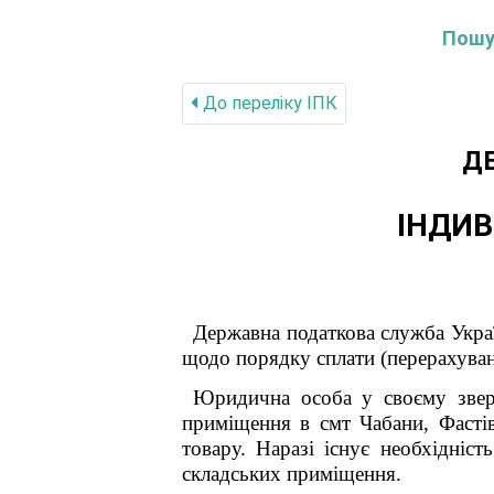
Пошук
До переліку IПК
Д
ІНДИВ
Державна податкова служба Украї
щодо порядку сплати (перерахуван
Юридична особа у своєму зверн
приміщення в смт Чабани, Фастів
товару. Наразі існує необхідніс
складських приміщення.