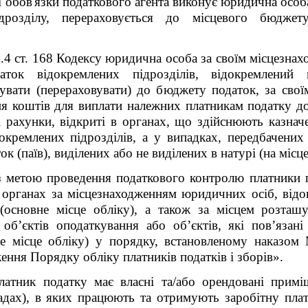
сі обов'язки податкового агента виконує юридична особ
ідрозділу, перераховується до місцевого бюджет
8.4 ст. 168 Кодексу ю
ридична особа за своїм місцезна
аток відокремлених підрозділів, відокремлений 
чувати (перераховувати) до бюджету податок, за сво
я коштів для виплати належних платникам податку дох
і рахунки, відкриті в органах, що здійснюють казна
окремлених підрозділів, а у випадках, передбачених
к (паїв), виділених або не виділених в натурі (на місце
з
метою проведення податкового контролю платники по
 органах за місцезнаходженням юридичних осіб, відо
основне місце обліку), а також за місцем розташува
об’єктів оподаткування або об’єктів, які пов’язані
не місце обліку) у порядку, встановленому наказом М
ння Порядку обліку платників податків і зборів».
атник податку має власні та/або орендовані приміщ
адах), в яких працюють та отримують заробітну плат