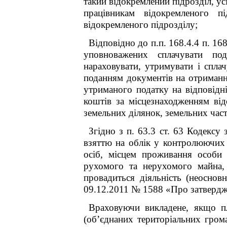
такий відокремлений підрозділ, у
працівникам відокремленого п
відокремленого підрозділу;
Відповідно до п.п. 168.4.4 п. 16
уповноважених сплачувати под
нараховувати, утримувати і спла
поданням документів на отриманн
утриманого податку на відповідн
коштів за місцезнаходженням від
земельних ділянок, земельних часто
Згідно з п. 63.3 ст. 63 Кодексу 
взяттю на облік у контролюючих
осіб, місцем проживання особи (
рухомого та нерухомого майна, 
провадиться діяльність (неоснов
09.12.2011 № 1588 «Про затвердже
Враховуючи викладене, якщо пл
(об’єднаних територіальних гром