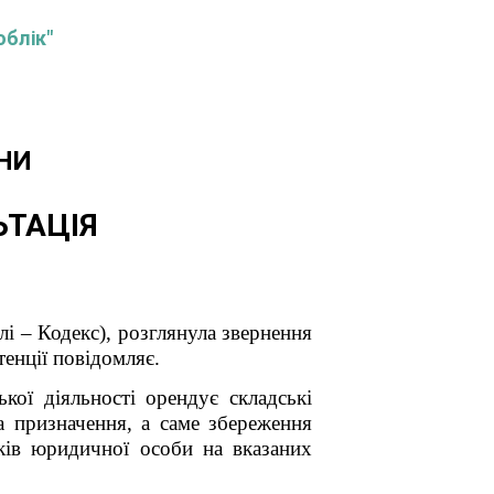
облік"
НИ
ЬТАЦІЯ
і – Кодекс), розглянула звернення
енції повідомляє.
кої діяльності орендує складські
а призначення, а саме збереження
иків юридичної особи на вказаних