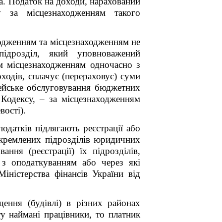
а. Податок на доходи, нарахований
у за місцезнаходженням такого
ходженням та місцезнаходженням не
підрозділ, який уповноважений
їм місцезнаходженням одночасно з
одів, сплачує (перераховує) суми
чейське обслуговування бюджетних
 Кодексу,
–
за місцезнаходженням
вості)
.
датків підлягають реєстрації або
кремлених підрозділів юридичних
ння (реєстрації) їх підрозділів,
 з оподаткуванням або через які
іністерства фінансів України від
ення (будівлі) в різних районах
у наймані працівники, то платник