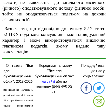
валюти, не включається до загального місячного
(річного) оподатковуваного доходу фізичної особи,
тобто не оподатковується податком на доходи
фізичних осіб.
Зазначаємо, що відповідно до пункту 52.2 статті
52 ПКУ податкова консультація має індивідуальний
характер і може використовуватися виключно
платником податків, якому надано таку
консультацію.
© газета
"Все
Передплатіть газету
Приєднуйтесь
про
"Все про
до нас у
бухгалтерський
бухгалтерський облік"
соцмережах:
облік"
, 2018-2026
на сайті
або по
телефону (044) 495-20-
Всі права на матеріали,
60
розміщені на сайті газети
"Все про бухгалтерський
облік" охороняються