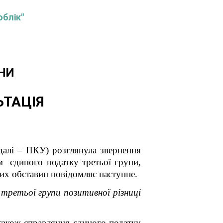
облік"
НИ
ЬТАЦІЯ
(далі – ПКУ) розглянула
звернення
 єдиного податку третьої групи,
их обставин повідомляє наступне.
третьої групи позитивної різниці
 також справляння єдиного податку