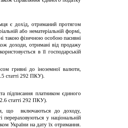
мця є дохід, отриманий протягом
ріальній або нематеріальній формі,
ні такою фізичною особою пасивні
акож доходи, отримані від продажу
користовується в її господарській
рсом гривні до іноземної валюти,
5 статті 292 ПКУ).
ата підписання платником єдиного
2.6 статті 292 ПКУ).
ики, що включаються до доходу,
ті перераховуються у національній
ком України на дату їх отримання.