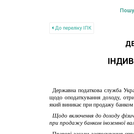
Пошук
До переліку IПК
Д
ІНДИВ
Державна податкова служба Укра
щодо оподаткування доходу, отр
який виникає при продажу банком 
Щодо включення до доходу фізич
при продажу банком іноземної в
Правові засади застосування спр