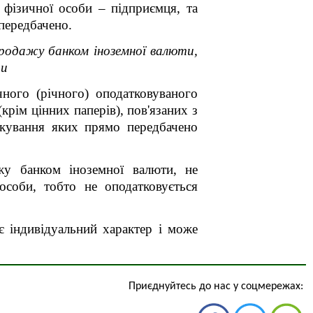
 фізичної особи – підприємця, та
передбачено.
продажу банком іноземної валюти,
пи
ного (річного) оподатковуваного
рім цінних паперів), пов'язаних з
аткування яких прямо передбачено
жу банком іноземної валюти, не
особи, тобто не оподатковується
є індивідуальний характер і може
Приєднуйтесь до нас у соцмережах: