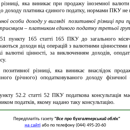
різниці, яка виникає при продажу іноземної валюти
 до доходу платника єдиного податку, нормами ПКУ не 
ної особи доходу у вигляді позитивної різниці при 
дприємцем – платником єдиного податку третьої гру
.51 пункту 165 статті 165 ПКУ до загального місяч
чаються доходи від операцій з валютними цінностями (к
кі валютні цінності, за виключенням доходів, опод
су.
 позитивної різниці, яка виникає внаслідок прода
чного (річного) оподатковуваного доходу фізичної 
.
ункту 52.2 статті 52 ПКУ податкова консультація ма
иком податків, якому надано таку консультацію.
Передплатіть газету
"Все про бухгалтерський облік"
на сайті
або по телефону (044) 495-20-60