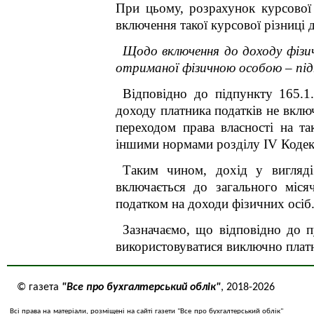
При цьому, розрахунок курсової 
включення такої курсової різниці
Щодо включення до доходу фізич
отриманої фізичною особою – пі
Відповідно до підпункту 165.1
доходу платника податків не вклю
переходом права власності на та
іншими нормами розділу
IV
Кодек
Таким чином, дохід у вигляді
включається до загального міся
податком на доходи фізичних осіб
Зазначаємо, що відповідно до п
використовуватися виключно платн
© газета
"Все про бухгалтерський облік"
, 2018-2026
Всі права на матеріали, розміщені на сайті газети "Все про бухгалтерський облік"