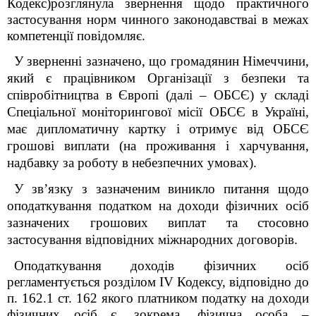
Кодекс)
розглянула звернення щодо практичного
застосування норм чинного законодавстваі в межах
компетенції повідомляє.
У зверненні зазначено, що громадянин Німеччини,
який є працівником Організації з безпеки та
співробітництва в Європі (далі – ОБСЄ) у складі
Спеціальної моніторингової місії ОБСЄ в Україні,
має дипломатичну картку і отримує від ОБСЄ
грошові виплати (на проживання і харчування,
надбавку за роботу в небезпечних умовах).
У зв’язку з зазначеним виникло питання щодо
оподаткування податком на доходи фізичних осіб
зазначених грошових виплат та стосовно
застосування відповідних міжнародних договорів.
Оподаткування доходів фізичних осіб
регламентується розділом ІV Кодексу, відповідно до
п. 162.1 ст. 162 якого платником податку на доходи
фізичних осіб є, зокрема, фізична особа –