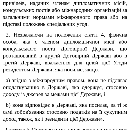
привілеїв, наданих членам дипломатичних місій,
консульських постів або міжнародних організацій за
загальними нормами міжнародного права або на
підставі положень спеціальних угод.
2. Незважаючи на положення статті 4, фізична
особа, яка є членом дипломатичної місії або
консульського поста Договірної Держави, що
розташований в другій Договірній Державі або в
третій Державі, вважається для цілей цієї Угоди
резидентом Держави, яка посилає, якщо:
a) згідно з міжнародним правом, вона не підлягає
оподаткуванню в Державі, яка одержує, стосовно
доходу із джерел за межами цієї Держави, і
b) вона відповідає в Державі, яка посилає, за ті ж
самі зобов'язання стосовно податків на її сукупним
доход також, як і резиденти цієї Держави».
Статтею 5 Меморандуму про взаєморозуміння між