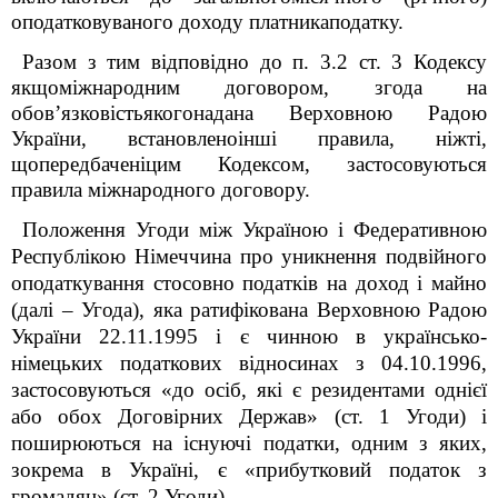
оподатковуваного доходу платникаподатку
.
Разом з тим в
ідповідно до п. 3.2 ст. 3 Кодексу
якщоміжнародним договором, згода на
обов’язковістьякогонадана Верховною Радою
України, встановленоінші правила, ніжті,
щопередбаченіцим Кодексом, застосовуються
правила міжнародного договору.
Положення Угоди між Україною і Федеративною
Республікою Німеччина про уникнення подвійного
оподаткування стосовно податків на доход і майно
(далі – Угода), яка ратифікована Верховною Радою
України 22.11.1995 і є чинною в українсько-
німецьких податкових відносинах з 04.10.1996,
застосовуються «до осіб, які є резидентами однієї
або обох Договірних Держав» (ст. 1 Угоди) і
поширюються на існуючі податки, одним з яких,
зокрема в Україні, є «прибутковий податок з
громадян» (ст. 2 Угоди).