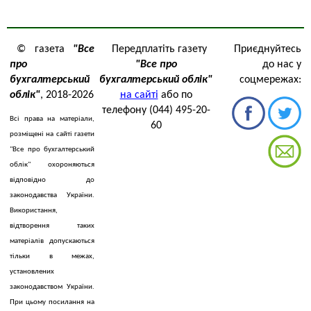
© газета
"Все
Передплатіть газету
Приєднуйтесь
про
"Все про
до нас у
бухгалтерський
бухгалтерський облік"
соцмережах:
облік"
, 2018-2026
на сайті
або по
телефону (044) 495-20-
Всі права на матеріали,
60
розміщені на сайті газети
"Все про бухгалтерський
облік" охороняються
відповідно до
законодавства України.
Використання,
відтворення таких
матеріалів допускаються
тільки в межах,
установлених
законодавством України.
При цьому посилання на