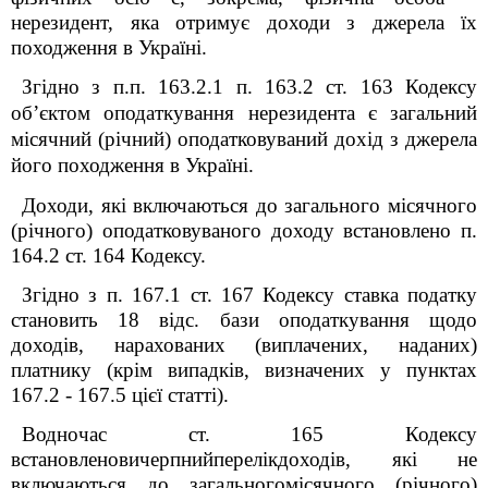
нерезидент, яка отримує доходи з джерела їх
походження в Україні.
Згідно з п.п. 163.2.1 п. 163.2 ст. 163 Кодексу
об’єктом оподаткування нерезидента є загальний
місячний (річний) оподатковуваний дохід з джерела
його походження в Україні.
Доходи, які включаються до загального місячного
(річного) оподатковуваного доходу встановлено п.
164.2 ст. 164 Кодексу.
Згідно з п. 167.1 ст. 167 Кодексу ставка податку
становить 18 відс. бази оподаткування щодо
доходів, нарахованих (виплачених, наданих)
платнику (крім випадків, визначених у пунктах
167.2 - 167.5 цієї статті).
Водночас с
т
.
165 Кодексу
встановленовичерпнийперелікдоходів, які не
включаються до загальногомісячного (річного)