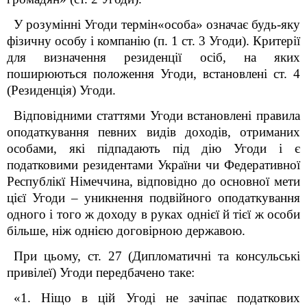
У розумінні Угоди термін«особа» означає будь-яку
фізичну особу і компанію (п. 1 ст. 3 Угоди). Критерії
для визначення резиденції осіб, на яких
поширюються положення Угоди, встановлені ст. 4
(Резиденція) Угоди.
Відповідними статтями Угоди встановлені правила
оподаткування певних видів доходів, отриманих
особами, які підпадають під дію Угоди і є
податковими резидентами України чи Федеративної
Республікї Німеччина, відповідно до основної мети
цієї Угоди – уникнення подвійного оподаткування
одного і того ж доходу в руках однієї й тієї ж особи
більше, ніж однією договірною державою.
При цьому, ст. 27 (Дипломатичні та консульські
привілеї) Угоди передбачено таке:
«1. Ніщо в цій Угоді не зачіпає податкових