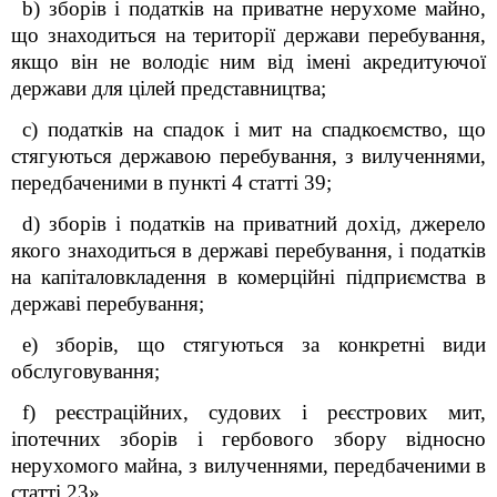
b) зборів і податків на приватне нерухоме майно,
що знаходиться на території держави перебування,
якщо він не володіє ним від імені акредитуючої
держави для цілей представництва;
c) податків на спадок і мит на спадкоємство, що
стягуються державою перебування, з вилученнями,
передбаченими в пункті 4 статті 39;
d) зборів і податків на приватний дохід, джерело
якого знаходиться в державі перебування, і податків
на капіталовкладення в комерційні підприємства в
державі перебування;
e) зборів, що стягуються за конкретні види
обслуговування;
f) реєстраційних, судових і реєстрових мит,
іпотечних зборів і гербового збору відносно
нерухомого майна, з вилученнями, передбаченими в
статті 23».