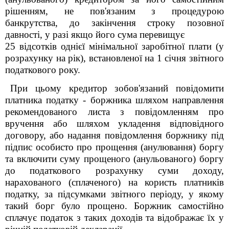
рішенням, не пов'язаним з процедурою
банкрутства, до закінчення строку позовної
давності, у разі якщо його сума перевищує
25 відсотків однієї мінімальної заробітної плати (у
розрахунку на рік), встановленої на 1 січня звітного
податкового року.
При цьому кредитор зобов'язаний повідомити
платника податку - боржника шляхом направлення
рекомендованого листа з повідомленням про
вручення або шляхом укладення відповідного
договору, або надання повідомлення боржнику під
підпис особисто про прощення (анулювання) боргу
та включити суму прощеного (анульованого) боргу
до податкового розрахунку суми доходу,
нарахованого (сплаченого) на користь платників
податку, за підсумками звітного періоду, у якому
такий борг було прощено. Боржник самостійно
сплачує податок з таких доходів та відображає їх у