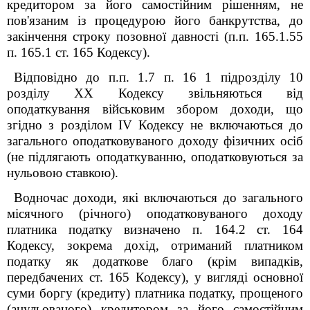
кредитором за його самостійним рішенням, не
пов'язаним із процедурою його банкрутства, до
закінчення строку позовної давності (п.п. 165.1.55
п. 165.1 ст. 165 Кодексу).
Відповідно до п.п. 1.7 п. 16 1 підрозділу 10
розділу XX Кодексу звільняються від
оподаткування військовим збором доходи, що
згідно з розділом IV Кодексу не включаються до
загального оподатковуваного доходу фізичних осіб
(не підлягають оподаткуванню, оподатковуються за
нульовою ставкою).
Водночас доходи, які включаються до загального
місячного (річного) оподатковуваного доходу
платника податку визначено п. 164.2 ст. 164
Кодексу, зокрема дохід, отриманий платником
податку як додаткове благо (крім випадків,
передбачених ст. 165 Кодексу), у вигляді основної
суми боргу (кредиту) платника податку, прощеного
(анульованого) кредитором за його самостійним