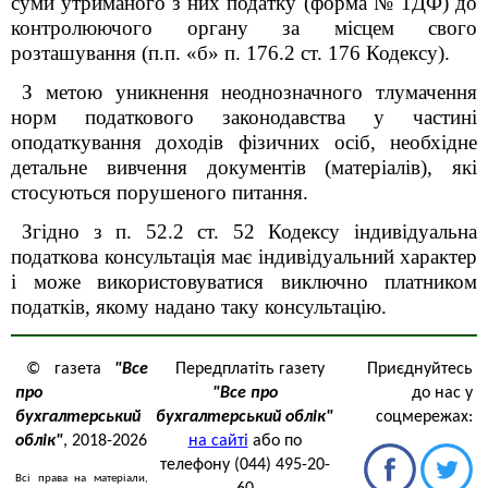
суми утриманого з них податку (форма № 1ДФ) до
контролюючого органу за місцем свого
розташування (п.п. «б» п. 176.2 ст. 176 Кодексу).
З метою уникнення неоднозначного тлумачення
норм податкового законодавства у частині
оподаткування доходів фізичних осіб, необхідне
детальне вивчення документів (матеріалів), які
стосуються порушеного питання.
Згідно з п. 52.2 ст. 52 Кодексу індивідуальна
податкова консультація має індивідуальний характер
і може використовуватися виключно платником
податків, якому надано таку консультацію.
© газета
"Все
Передплатіть газету
Приєднуйтесь
про
"Все про
до нас у
бухгалтерський
бухгалтерський облік"
соцмережах:
облік"
, 2018-2026
на сайті
або по
телефону (044) 495-20-
Всі права на матеріали,