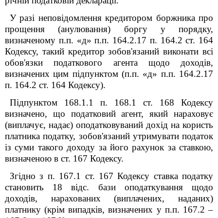
річній податковій декларації.
У разі неповідомлення кредитором боржника про
прощення (анулювання) боргу у порядку,
визначеному п.п. «д» п.п. 164.2.17 п. 164.2 ст. 164
Кодексу, такий кредитор зобов'язаний виконати всі
обов'язки податкового агента щодо доходів,
визначених цим підпунктом (п.п. «д» п.п. 164.2.17
п. 164.2 ст. 164 Кодексу).
Підпунктом 168.1.1 п. 168.1 ст. 168 Кодексу
визначено, що податковий агент, який нараховує
(виплачує, надає) оподатковуваний дохід на користь
платника податку, зобов'язаний утримувати податок
із суми такого доходу за його рахунок за ставкою,
визначеною в ст. 167 Кодексу.
Згідно з п. 167.1 ст. 167 Кодексу ставка податку
становить 18 відс. бази оподаткування щодо
доходів, нарахованих (виплачених, наданих)
платнику (крім випадків, визначених у п.п. 167.2 –