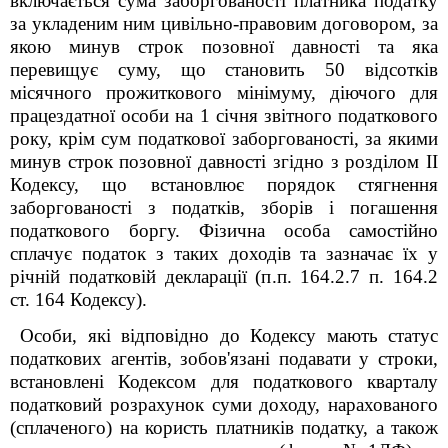
включається сума заборгованості платника податку
за укладеним ним цивільно-правовим договором, за
якою минув строк позовної давності та яка
перевищує суму, що становить 50 відсотків
місячного прожиткового мінімуму, діючого для
працездатної особи на 1 січня звітного податкового
року, крім сум податкової заборгованості, за якими
минув строк позовної давності згідно з розділом II
Кодексу, що встановлює порядок стягнення
заборгованості з податків, зборів і погашення
податкового боргу. Фізична особа самостійно
сплачує податок з таких доходів та зазначає їх у
річній податковій декларації (п.п. 164.2.7 п. 164.2
ст. 164 Кодексу).
Особи, які відповідно до Кодексу мають статус
податкових агентів, зобов'язані подавати у строки,
встановлені Кодексом для податкового кварталу
податковий розрахунок суми доходу, нарахованого
(сплаченого) на користь платників податку, а також