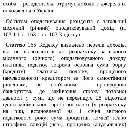
особа – резидент, яка отримує доходи з джерела їх
походження в Україні.
Об'єктом оподаткування резидента є загальний
місячний (річний) оподатковуваний дохід (п.
163.1.1 п. 163.1 ст. 163 Кодексу).
Статтею 165 Кодексу визначено перелік доходів,
які не включаються до розрахунку загального
місячного (річного) оподатковуваного доходу
платника податку, зокрема основна сума боргу
(кредиту) платника податку, прощеного
(анульованого) кредитором за його самостійним
рішенням, не пов'язаним з процедурою
банкрутства, до закінчення строку позовної
давності у сумі, що не перевищує 25 відсотків
однієї мінімальної заробітної плати (у розрахунку
на рік), встановленої на 1 січня звітного
податкового року; сума процентів, комісії та/або
штрафних санкцій (пені), прощених (анульованих)