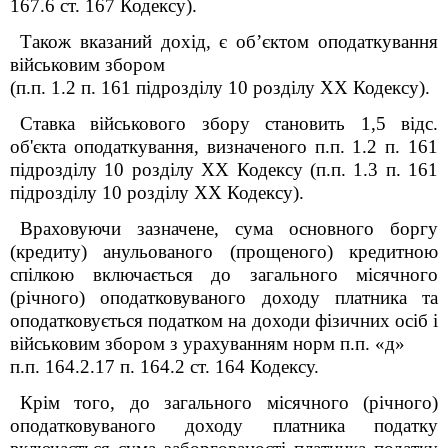
167.6 ст. 167 Кодексу).
Також вказаний дохід, є об’єктом оподаткування
військовим збором
(п.п. 1.2 п. 16
1
підрозділу 10 розділу XX Кодексу).
Ставка військового збору становить 1,5 відс.
об'єкта оподаткування, визначеного п.п. 1.2 п. 16
1
підрозділу 10 розділу XX Кодексу (п.п. 1.3 п. 16
1
підрозділу 10 розділу XX Кодексу).
Враховуючи зазначене, сума основного боргу
(кредиту) анульованого (прощеного) кредитною
спілкою включається до загального місячного
(річного) оподатковуваного доходу платника та
оподатковується податком на доходи фізичних осіб і
військовим збором з урахуванням норм п.п. «д»
п.п. 164.2.17 п. 164.2 ст. 164 Кодексу.
Крім того, до загального місячного (річного)
оподатковуваного доходу платника податку