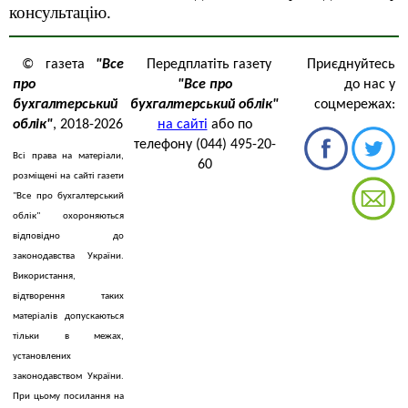
консультацію.
© газета
"Все
Передплатіть газету
Приєднуйтесь
про
"Все про
до нас у
бухгалтерський
бухгалтерський облік"
соцмережах:
облік"
, 2018-2026
на сайті
або по
телефону (044) 495-20-
Всі права на матеріали,
60
розміщені на сайті газети
"Все про бухгалтерський
облік" охороняються
відповідно до
законодавства України.
Використання,
відтворення таких
матеріалів допускаються
тільки в межах,
установлених
законодавством України.
При цьому посилання на