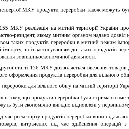
 четвертої МКУ продукти переробки також можуть бути
 155 МКУ реалізація на митній території України про
мство-резидент, якому митним органом надано дозвіл н
вом таких продуктів переробки в митний режим імпорт
 імпорту, та із застосуванням до таких продуктів пер
ювання зовнішньоекономічної діяльності.
ругої статті 156 МКУ дозволяється ввезення товарів 
го оформлення продуктів переробки для вільного обігу
переробки для вільного обігу на митній території Укр
 в тому, що продукти переробки були отримані саме з
жуть бути економічно вигідно відновлені у первинному
ід час реекспорту продуктів переробки вони підлягаю
товарів, витрачених під час здійснення операцій з 