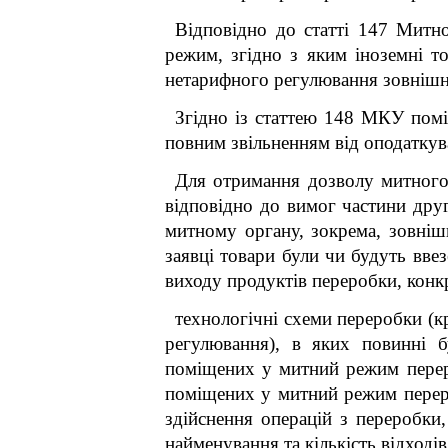
Відповідно до статті 147 Митно
режим, згідно з яким іноземні т
нетарифного регулювання зовнішнь
Згідно із статтею 148 МКУ помі
повним звільненням від оподатку
Для отримання дозволу митного
відповідно до вимог частини дру
митному органу, зокрема, зовніш
заявці товари були чи будуть ввез
виходу продуктів переробки, конкр
технологічні схеми переробки (кр
регулювання), в яких повинні б
поміщених у митний режим перероб
поміщених у митний режим переро
здійснення операцій з переробки
найменування та кількість відході