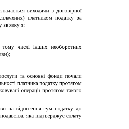
значається виходячи з договірної
(сплачених) платником податку за
 зв'язку з:
у тому числі інших необоротних
иви);
/послуги та основні фонди почали
льності платника податку протягом
ковувані операції протягом такого
аво на віднесення сум податку до
нодавства, яка підтверджує сплату