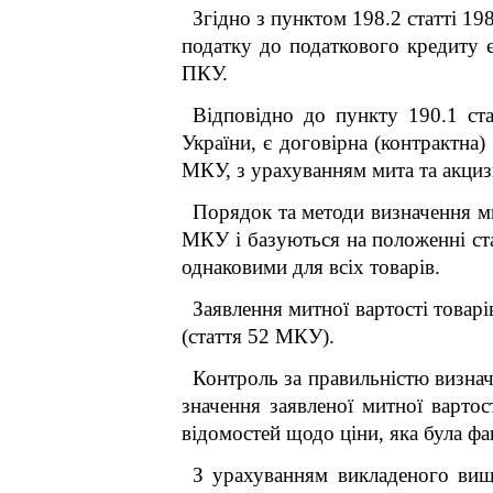
Згідно з пунктом 198.2 статті 19
податку до податкового кредиту є
ПКУ.
Відповідно до пункту 190.1 ст
України, є договірна (контрактна) 
МКУ, з урахуванням мита та акцизн
Порядок та методи визначення ми
МКУ і базуються на положенні стат
однаковими для всіх товарів.
Заявлення митної вартості товар
(стаття 52 МКУ).
Контроль за правильністю визна
значення заявленої митної варто
відомостей щодо ціни, яка була фак
З урахуванням викладеного вищ