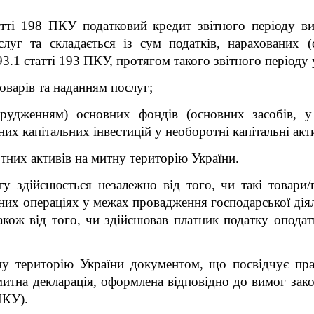
тті 198 ПКУ податковий кредит звітного періоду ви
послуг та складається із сум податків, нарахованих 
.1 статті 193 ПКУ, протягом такого звітного періоду у
варів та наданням послуг;
орудженням) основних фондів (основних засобів, 
них капітальних інвестицій у необоротні капітальні акт
тних активів на митну територію України.
у здійснюється незалежно від того, чи такі товари
них операціях у межах провадження господарської дія
також від того, чи здійснював платник податку оподат
тну територію України документом, що посвідчує пр
митна декларація, оформлена відповідно до вимог зако
ПКУ).