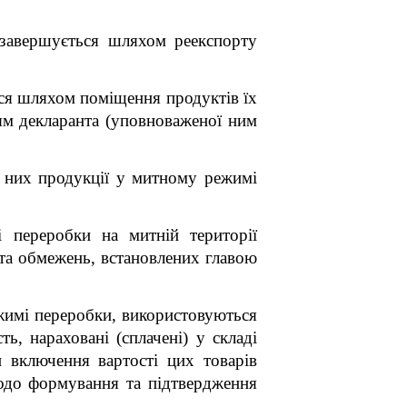
завершується шляхом реекспорту
ься шляхом поміщення продуктів їх
ям декларанта (уповноваженої ним
з них продукції у митному режимі
 переробки на митній території
 та обмежень, встановлених главою
ежимі переробки, використовуються
ь, нараховані (сплачені) у складі
и включення вартості цих товарів
одо формування та підтвердження