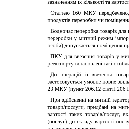
зазначенням їх кількості та вартост
Статтею 160 МКУ передбачено,
продуктів переробки чи поміщенн
Водночас переробка товарів для 
переробки у митний режим імпорт
особи) допускається поміщення пр
ПКУ для ввезення товарів у ми
реекспорту встановлені такі особл
До операцій із ввезення това
застосовується умовне повне звіл
23 МКУ (пункт 206.12 статті 206 
При здійсненні на митній терито
товари/послуги, придбані на митн
вартості таких товарів/послуг, 
(послуг) до складу вартості по
податкового кредиту.