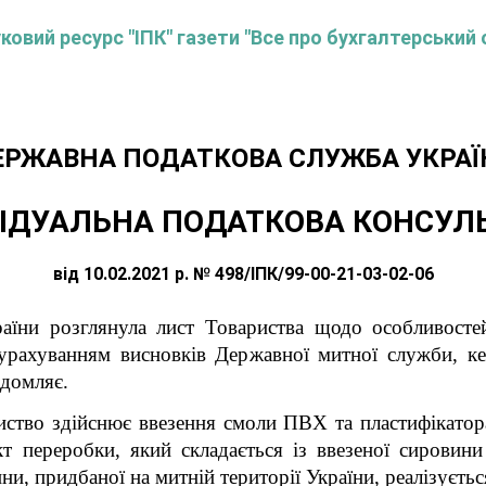
овий ресурс "ІПК" газети "Все про бухгалтерський 
ЕРЖАВНА ПОДАТКОВА СЛУЖБА УКРАЇ
ІДУАЛЬНА ПОДАТКОВА КОНСУЛ
від 10.02.2021 р. № 498/ІПК/99-00-21-03-02-06
аїни розглянула лист Товариства
щодо особливосте
урахуванням висновків Державної митної служби, к
ідомляє.
риство здійснює ввезення смоли ПВХ та пластифікато
кт переробки, який складається із ввезеної сировини
ни, придбаної на митній території України, реалізуєтьс