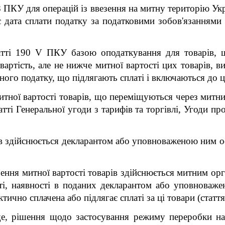
8 ПКУ для операцій із ввезення на митну територію Ук
 дата сплати податку за податковими зобов'язаннями 
атті 190 V ПКУ базою оподаткування для товарів, 
вартість, але не нижче митної вартості цих товарів, в
ого податку, що підлягають сплаті і включаються до ц
тної вартості товарів, що переміщуються через митний
ті Генеральної угоди з тарифів та торгівлі, Угоди пр
ів здійснюється декларантом або уповноваженою ним о
чення митної вартості товарів здійснюється митним о
сті, наявності в поданих декларантом або уповнова
тично сплачена або підлягає сплаті за ці товари (стат
е, рішення щодо застосування режиму переробки на 