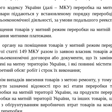
го кодексу України (далі – МКУ) переробка на митн
овари піддаються у встановленому порядку переробці
оекономічної діяльності, за умови подальшого реексп
щення товарів у митний режим переробки на митній 
вання митними платежами.
 органу на поміщення товарів у митний режим перер
гої статті 149 МКУ разом із заявою власник товарів 
ньоекономічні договори або документи, що їх замінюю
ені на митну територію України, і які повинні містит
етний обсяг робіт і строк їх виконання;
ім випадків ввезення товарів з метою ремонту, у тому 
ути зазначені відомості про всі етапи переробки т
ки на митній території України, на продукти переро
бки на митній території України, та інших товарів, 
, з обґрунтуванням виробничих втрат товарів на кожн
в переробки.