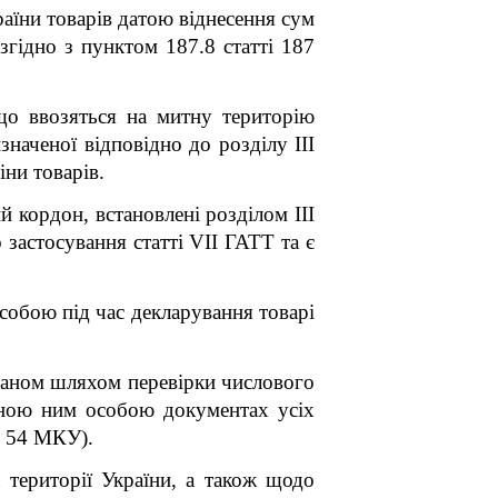
раїни товарів датою віднесення сум
згідно з пунктом 187.8 статті 187
що ввозяться на митну територію
изначеної відповідно до розділу III
іни товарів.
 кордон, встановлені розділом ІІІ
о застосування статті
V
ІІ ГАТТ та є
собою під час декларування товарі
рганом шляхом перевірки числового
женою ним особою документах усіх
тя 54 МКУ).
території України, а також щодо