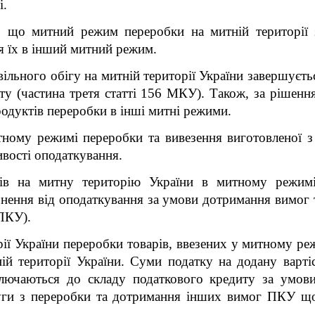
і.
 що митний режим переробки на митній території 
я їх в інший митний режим.
вільного обігу на митній території України завершуєт
у (частина третя статті 156 МКУ). Також, за рішенн
одуктів переробки в інші митні режими.
тному режимі переробки та вивезення виготовленої 
ивості оподаткування.
рів на митну територію України в митному режимі
ьнення від оподаткування за умови дотримання вимог
ПКУ).
рії України переробки товарів, ввезених у митному р
ій території України. Суми податку на додану вартіст
включаються до складу податкового кредиту за умов
слуги з переробки та дотримання інших вимог ПКУ щ