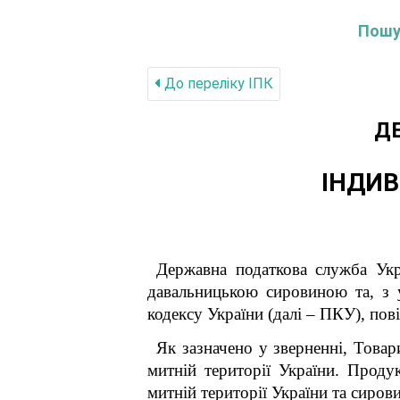
Пошук
До переліку IПК
Д
ІНДИВ
Державна податкова служба Укр
давальницькою сировиною та, з 
кодексу України (далі – ПКУ), пов
Як зазначено у зверненні, Това
митній території України. Проду
митній території України та сирови